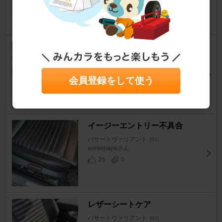
12
0
イージーエントリー
パサートヴァリアント
[B8]
mayuta1082さん
会員登録をして使う
8
0
イージーエントリー不具合
パサートヴァリアント
[B8]
aorenpapaさん
26
0
レザーシートケア
パサートヴァリアント
[B8]