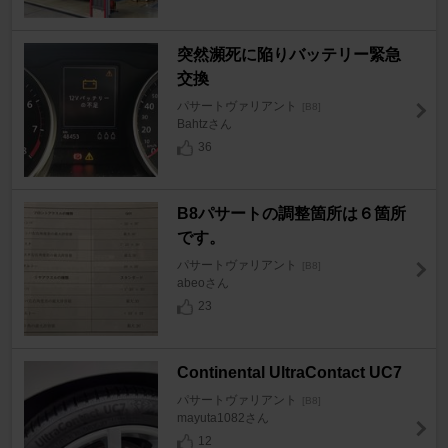
突然瀕死に陥りバッテリー緊急
交換
パサートヴァリアント
[B8]
Bahtzさん
36
B8パサートの調整箇所は６箇所
です。
パサートヴァリアント
[B8]
abeoさん
23
Continental UltraContact UC7
パサートヴァリアント
[B8]
mayuta1082さん
12