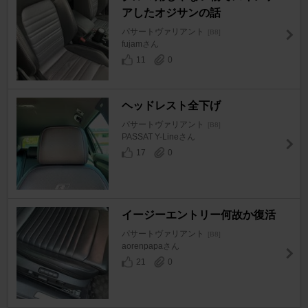
アしたオジサンの話
パサートヴァリアント
[B8]
fujamさん
11
0
ヘッドレスト全下げ
パサートヴァリアント
[B8]
PASSAT Y-Lineさん
17
0
イージーエントリー何故か復活
パサートヴァリアント
[B8]
aorenpapaさん
21
0