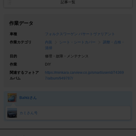
記事一覧
作業データ
車種
フォルクスワーゲン パサートヴァリアント
作業カテゴリ
内装
シート・シートカバー
調整・点検・
清掃
目的
修理・故障・メンテナンス
作業
DIY
関連するフォトア
https://minkara.carview.co.jp/smart/userid/74369
ルバム
7/album/949787/
Bahtzさん
カミさん号