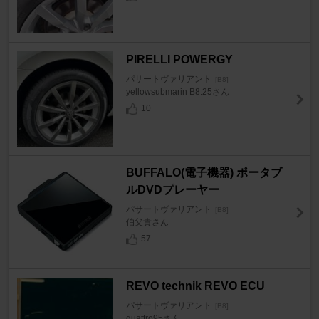
PIRELLI POWERGY
パサートヴァリアント
[B8]
yellowsubmarin B8.25さん
10
BUFFALO(電子機器) ポータブ
ルDVDプレーヤー
パサートヴァリアント
[B8]
伯父貴さん
57
REVO technik REVO ECU
パサートヴァリアント
[B8]
quattro95さん