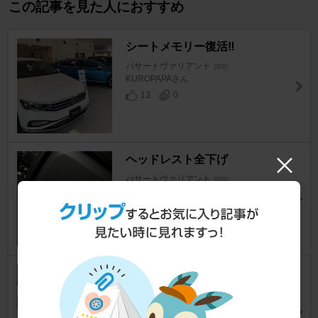
この記事を見た人におすすめ
シートメモリー復活‼️
パサートヴァリアント
[B8]
KUROPAPAさん
13
0
ヘッドレスト全下げ
パサートヴァリアント
[B8]
♪すなっち♪さん
49
6
シートメモリー不具合の対策
パサートヴァリアント
[B8]
まちゃかさん