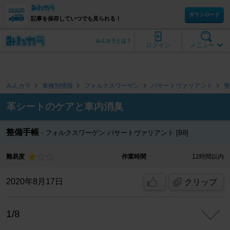
ダウンロード
記事を保存していつでも見られる！
みんカラとは？
ログイン
メニュー
みんカラ
車種別情報
フォルクスワーゲン
パサートヴァリアント
整
革シートのケアと車内消臭
整備手帳
フォルクスワーゲン パサートヴァリアント [B8]
難易度
作業時間
12時間以内
2020年8月17日
クリップ
1/8