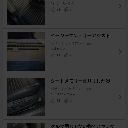
♪すなっち♪さん
21
0
イージーエントリーアシスト
パサートヴァリアント
[B8]
fuchiyさん
11
2
シートメモリー直りました😄
パサートヴァリアント
[B8]
KUROPAPAさん
11
0
クルマ用じゃない物でスキンケ