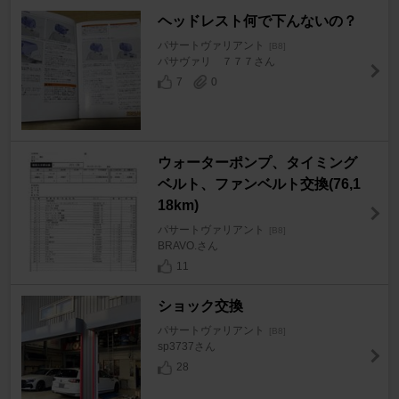
ヘッドレスト何で下んないの？
パサートヴァリアント
[B8]
パサヴァリ ７７７さん
7
0
ウォーターポンプ、タイミング
ベルト、ファンベルト交換(76,1
18km)
パサートヴァリアント
[B8]
BRAVO.さん
11
ショック交換
パサートヴァリアント
[B8]
sp3737さん
28