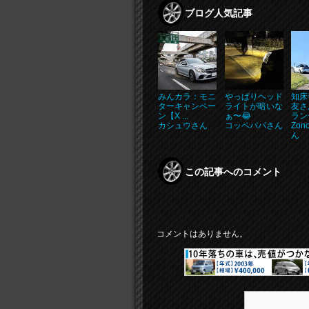
ブログ人気記事
みんカラ：モニ
やっぱりヘッド
知床
ターキャンペー
ライトが暗いな
友さ
ン【X ...
ぁ〜😂
ランデ
カシュウさん
コッペパパさん
Zon
ん
この記事へのコメント
コメントはありません。