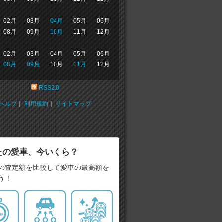
02月
03月
04月
05月
06月
08月
09月
10月
11月
12月
02月
03月
04月
05月
06月
08月
09月
10月
11月
12月
RSS2.0
ヘルプ
｜
利用規約
｜
サイトマップ
たの愛車、今いくら？
の査定額を比較して愛車の最高額を
う！