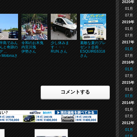
2020年
01月
07月
2019年
01月
07月
2017年
半島でみん
令和のお木曳
少し休みま
素敵な夏のプレ
んと奇跡の
内宮川曳
す・・・
ゼント企画 ...
01月
 ...
伊勢さん
RUN.さん
ESQUIRE6318
o Motonaさ
さん
07月
2016年
01月
07月
2015年
01月
コメントする
07月
2014年
01月
07月
2012年
01月
07月