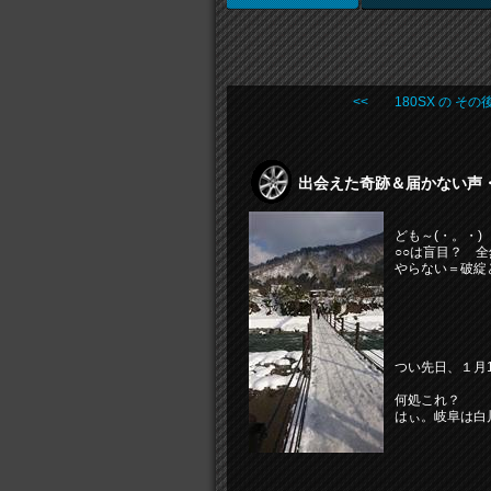
<< 180SX の その
出会えた奇跡＆届かない声・
ども～(・。・)
○○は盲目？ 全
やらない＝破綻
つい先日、１月1
何処これ？
はぃ。岐阜は白