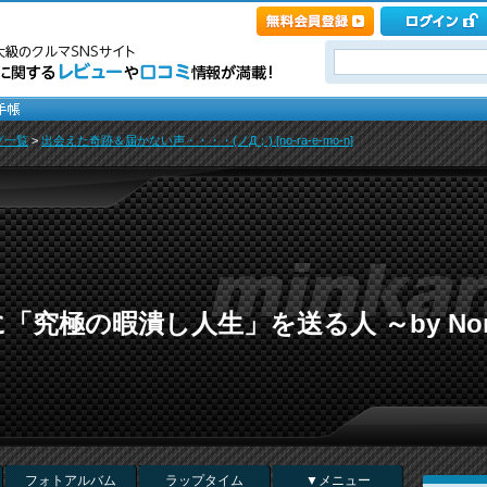
グ一覧
>
出会えた奇跡＆届かない声・・・・(ノД；) [no-ra-e-mo-n]
「究極の暇潰し人生」を送る人 ～by Nor
フォトアルバム
ラップタイム
▼メニュー