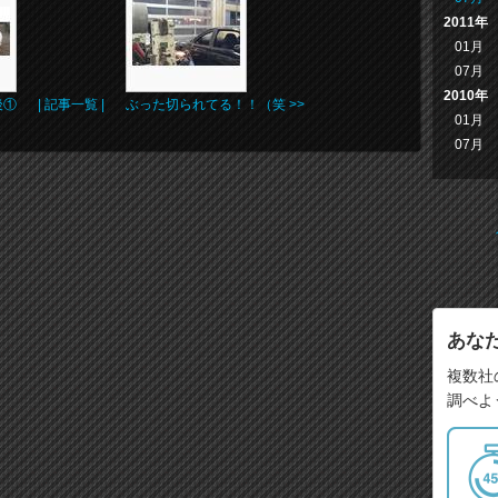
2011年
01月
07月
2010年
後①
| 記事一覧 |
ぶった切られてる！！（笑 >>
01月
07月
あな
複数社
調べよ