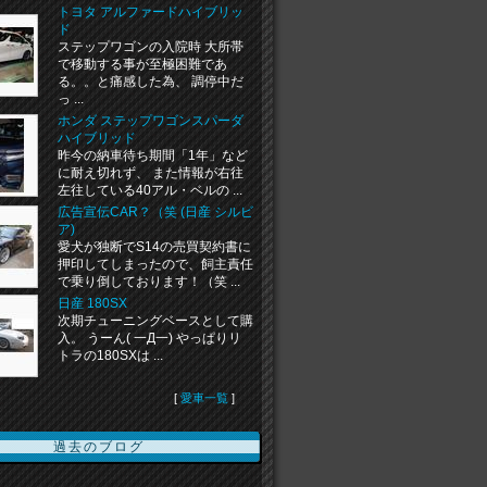
トヨタ アルファードハイブリッ
ド
ステップワゴンの入院時 大所帯
で移動する事が至極困難であ
る。。と痛感した為、 調停中だ
っ ...
ホンダ ステップワゴンスパーダ
ハイブリッド
昨今の納車待ち期間「1年」など
に耐え切れず、 また情報が右往
左往している40アル・ベルの ...
広告宣伝CAR？（笑 (日産 シルビ
ア)
愛犬が独断でS14の売買契約書に
押印してしまったので、飼主責任
で乗り倒しております！（笑 ...
日産 180SX
次期チューニングベースとして購
入。 うーん( 一Д一) やっぱりリ
トラの180SXは ...
[
愛車一覧
]
過去のブログ