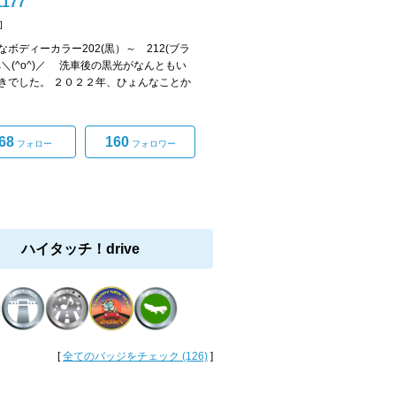
1177
]
なボディーカラー202(黒）～ 212(ブラ
へ＼(^o^)／ 洗車後の黒光がなんともい
きでした。 ２０２２年、ひょんなことか
68
160
フォロー
フォロワー
ハイタッチ！drive
[
全てのバッジをチェック (126)
]