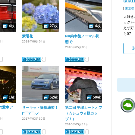
taku
[
東京都
大好き
ック)
4枚
27枚
4枚
えず好
ら07...
紫陽花
NX納車後ノーマル状
2日
2018年06月04日
態で
2018年05月05日
1
1枚
52枚
50枚
"の愛車ア
サーキット撮影練習！
第二回 平塚カートオフ
(*￣∇￣)ノ
（☆シュウ☆様カッ
8日
2017年03月30日
プ！）
2016年05月18日