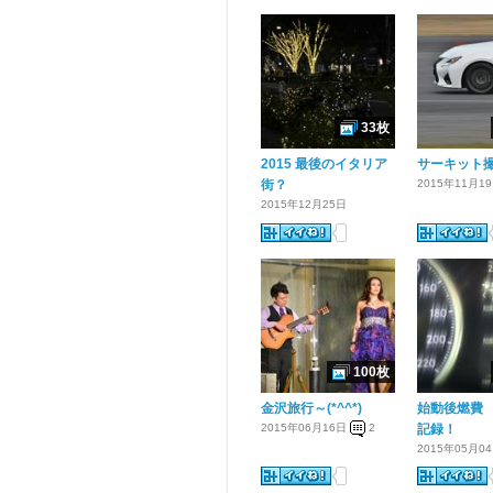
33枚
2015 最後のイタリア
サーキット
街？
2015年11月1
2015年12月25日
100枚
金沢旅行～(*^^*)
始動後燃費
2015年06月16日
2
記録！
2015年05月0