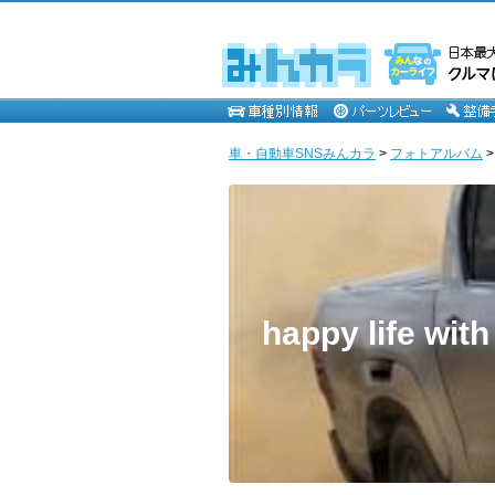
車・自動車SNSみんカラ
>
フォトアルバム
happy life wi