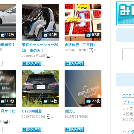
42枚
54枚
57枚
撮影練習！
東京モーターショー20
金沢旅行 二日目♪
9日
15 車のみ！
2015年06月23日
2
2015年11月04日
1
CGP
10枚
24枚
22枚
プナ
カテゴ
 良かった
CT200h撮影！
お試し
未設定
2015年05月04日
1
2015年03月08日
2025/0
4日
1
ハイ