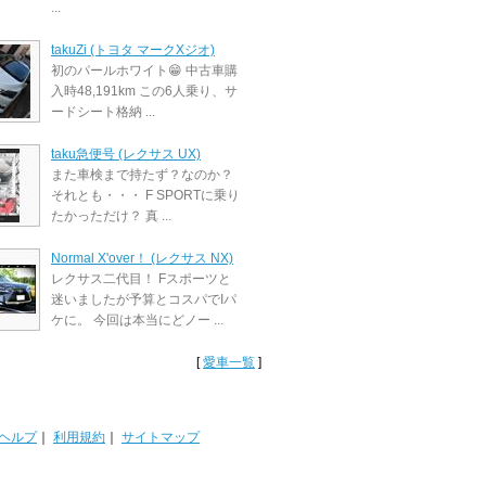
...
takuZi (トヨタ マークXジオ)
初のパールホワイト😁 中古車購
入時48,191km この6人乗り、サ
ードシート格納 ...
taku急便号 (レクサス UX)
また車検まで持たず？なのか？
それとも・・・ F SPORTに乗り
たかっただけ？ 真 ...
Normal X'over！ (レクサス NX)
レクサス二代目！ Fスポーツと
迷いましたが予算とコスパでIパ
ケに。 今回は本当にどノー ...
[
愛車一覧
]
ヘルプ
｜
利用規約
｜
サイトマップ