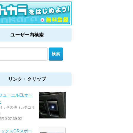
ユーザー内検索
リンク・クリップ
 フューエルELオー
ー
リ：その他（カテゴリ
）
5/19 07:39:02
ラックスGRスポー