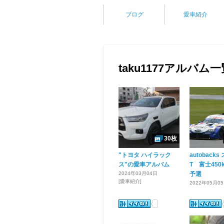
ブログ
愛車紹介
taku1177アルバム一
30枚
"トヨタ ハイラック
autoback
ス"の愛車アルバム
T 富士450
2024年03月04日
予選
[愛車紹介]
2022年05月0