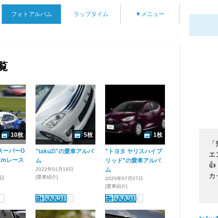
フォトアルバム
ラップタイム
▼メニュー
覧
10枚
5枚
1枚
「
s スーパーG
"takuZi"の愛車アルバ
"トヨタ ヤリスハイブ
エ
kmレース
ム
リッド"の愛車アルバ
👍
2022年01月19日
ム
カ
[愛車紹介]
5日
2020年07月07日
[愛車紹介]