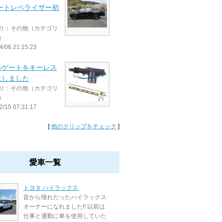
オートレベライザー初
リ：その他（カテゴリ
）
4/06 21:15:23
ルゲートをキーレス
にしました
リ：その他（カテゴリ
）
2/15 07:31:17
[
他のクリップをチェック
]
愛車一覧
トヨタ ハイラックス
昔から憧れだったハイラックス
オーナーになれました!! 以前は
仕事と通勤に車を使用していた