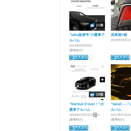
11枚
"taku急便号"の愛車ア
洗車後‼️😆
ルバム
2018年06月1
2019年05月25日
[愛車紹介]
10枚
"Normal X'over！"の
"takuC～♪
愛車アルバム
ルバム
2018年03月22日
1
2017年07月1
[愛車紹介]
[愛車紹介]