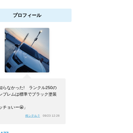
プロフィール
知らなかった! ランクル250の
ンブレムは標準でブラック塗装
ッチョいー😬」
何シテル？
09/23 12:26