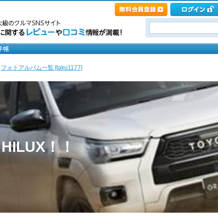
>
フォトアルバム一覧 [taku1177]
th HILUX！！