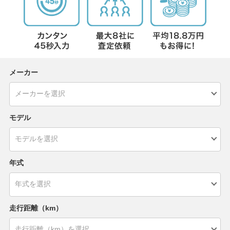
メーカー
モデル
年式
走行距離（km）