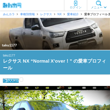
ログイン
メニュー
みんカラ
車種別情報
レクサス
NX
愛車紹介
愛車プロフィール [ta
taku1177
taku1177
レクサス NX “Normal X'over！” の愛車プロフィ
ール