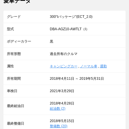
愛車データ
グレード
300“Iパッケージ”(ECT_2.0)
型式
DBA-AGZ10-AWTLT（I）
ボディーカラー
黒
所有形態
過去所有のクルマ
属性
キャンピングカー
,
ノーマル車
,
通勤
所有期間
2018年4月11日 ～ 2019年5月31日
車検日
2021年3月29日
2018年4月28日
最終給油日
給油数 (2)
2018年5月15日
最終整備日
整備数 (20)