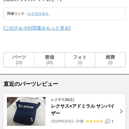
関連リンク：
レクサスＮＸ
[このクルマの写真をもっと見る]
パーツ
整備
フォト
燃費
(23)
(20)
(1)
(2)
直近のパーツレビュー
レクサス(純正)
レクサス×アドミラル サンバイ
ザー
2018年6月4日
-
評価 :
★
★
★
★
★
1