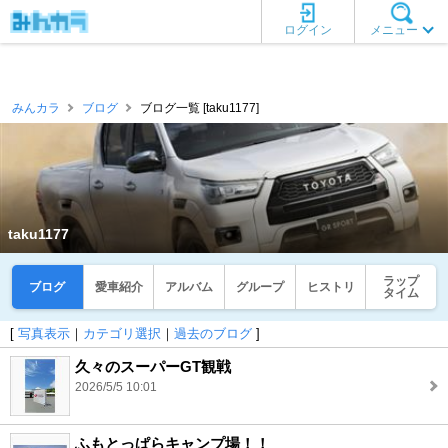
ログイン
メニュー
みんカラ
ブログ
ブログ一覧 [taku1177]
taku1177
ラップ
ブログ
愛車紹介
アルバム
グループ
ヒストリ
タイム
[
写真表示
｜
カテゴリ選択
｜
過去のブログ
]
久々のスーパーGT観戦
2026/5/5 10:01
ふもとっぱらキャンプ場！！