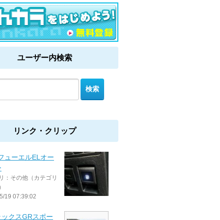
ユーザー内検索
リンク・クリップ
 フューエルELオー
ー
リ：その他（カテゴリ
）
5/19 07:39:02
ラックスGRスポー