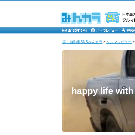
車・自動車SNSみんカラ
>
クルマレビュー
happy life wi