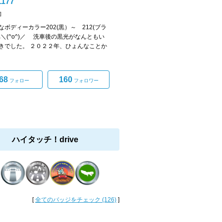
1177
]
なボディーカラー202(黒）～ 212(ブラ
へ＼(^o^)／ 洗車後の黒光がなんともい
きでした。 ２０２２年、ひょんなことか
68
160
フォロー
フォロワー
ハイタッチ！drive
[
全てのバッジをチェック (126)
]