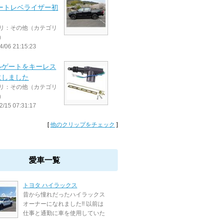
オートレベライザー初
リ：その他（カテゴリ
）
4/06 21:15:23
ルゲートをキーレス
にしました
リ：その他（カテゴリ
）
2/15 07:31:17
[
他のクリップをチェック
]
愛車一覧
トヨタ ハイラックス
昔から憧れだったハイラックス
オーナーになれました!! 以前は
仕事と通勤に車を使用していた