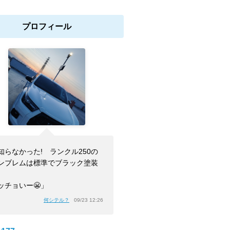
プロフィール
知らなかった! ランクル250の
ンブレムは標準でブラック塗装
ッチョいー😬」
何シテル？
09/23 12:26