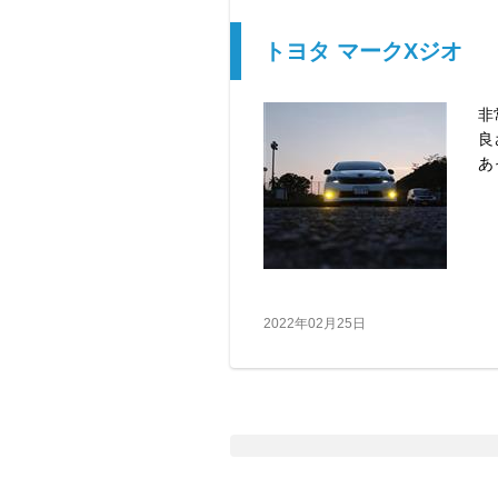
トヨタ マークXジオ
非
良
あ
2022年02月25日