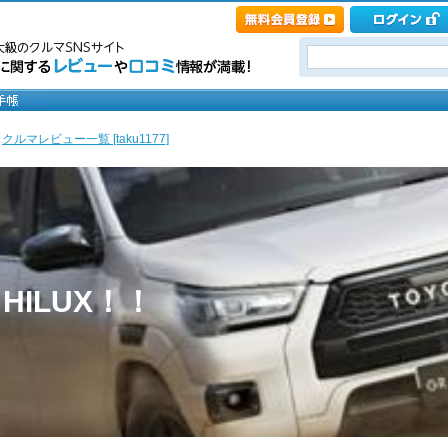
>
クルマレビュー一覧 [taku1177]
th HILUX！！