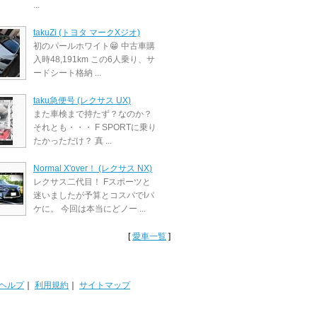
...
takuZi (トヨタ マークXジオ)
初のパールホワイト😁 中古車購
入時48,191km この6人乗り、サ
ードシート格納 ...
taku急便号 (レクサス UX)
また車検まで持たず？なのか？
それとも・・・ F SPORTに乗り
たかっただけ？ 真 ...
Normal X'over！ (レクサス NX)
レクサス二代目！ Fスポーツと
迷いましたが予算とコスパでIパ
ケに。 今回は本当にどノー ...
[
愛車一覧
]
ヘルプ
｜
利用規約
｜
サイトマップ