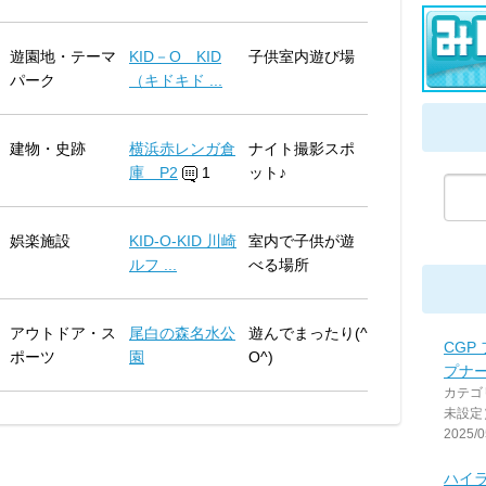
遊園地・テーマ
KID－O KID
子供室内遊び場
パーク
（キドキド ...
建物・史跡
横浜赤レンガ倉
ナイト撮影スポ
庫 P2
1
ット♪
娯楽施設
KID-O-KID 川崎
室内で子供が遊
ルフ ...
べる場所
アウトドア・ス
尾白の森名水公
遊んでまったり(^
CGP
ポーツ
園
O^)
プナ
カテゴ
未設定
2025/0
ハイ