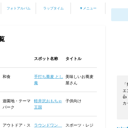
フォトアルバム
ラップタイム
▼メニュー
覧
スポット名称
タイトル
和食
手打ち蕎麦 とし
美味しいお蕎麦
庵
屋さん
「
エ
👍
遊園地・テーマ
軽井沢おもちゃ
子供向け
カ
パーク
王国
アウトドア・ス
ラウンドワン
スポーツ・レジ