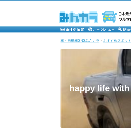
車・自動車SNSみんカラ
>
おすすめスポッ
happy life wi