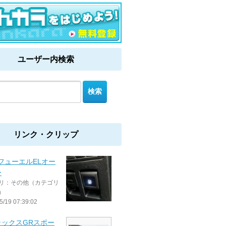
ユーザー内検索
リンク・クリップ
 フューエルELオー
ー
リ：その他（カテゴリ
）
5/19 07:39:02
ラックスGRスポー