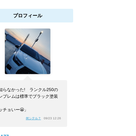
プロフィール
知らなかった! ランクル250の
ンブレムは標準でブラック塗装
ッチョいー😬」
何シテル？
09/23 12:26