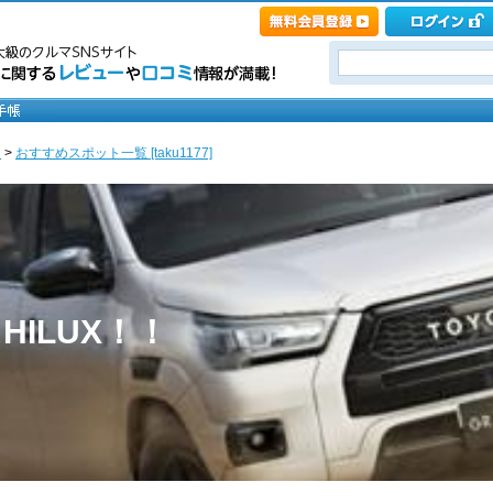
ト
>
おすすめスポット一覧 [taku1177]
th HILUX！！