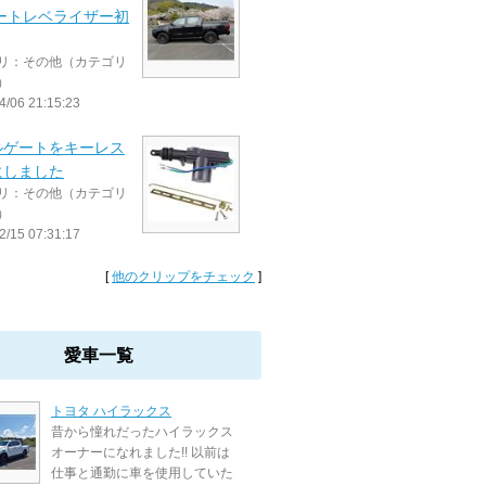
オートレベライザー初
リ：その他（カテゴリ
）
4/06 21:15:23
ルゲートをキーレス
にしました
リ：その他（カテゴリ
）
2/15 07:31:17
[
他のクリップをチェック
]
愛車一覧
トヨタ ハイラックス
昔から憧れだったハイラックス
オーナーになれました!! 以前は
仕事と通勤に車を使用していた