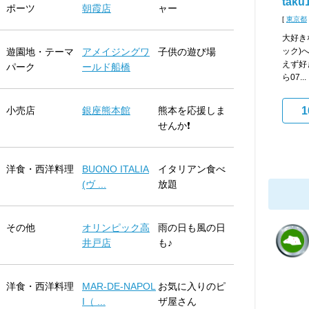
taku
ポーツ
朝霞店
ャー
[
東京都
大好き
遊園地・テーマ
アメイジングワ
子供の遊び場
ック)
えず好
パーク
ールド船橋
ら07...
小売店
銀座熊本館
熊本を応援しま
1
せんか❗
洋食・西洋料理
BUONO ITALIA
イタリアン食べ
(ヴ ...
放題
その他
オリンピック高
雨の日も風の日
井戸店
も♪
洋食・西洋料理
MAR-DE-NAPOL
お気に入りのピ
I（ ...
ザ屋さん