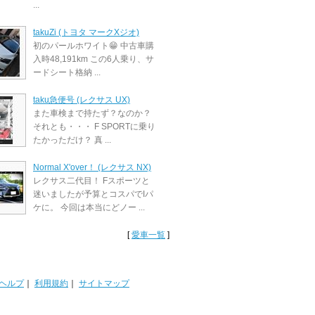
...
takuZi (トヨタ マークXジオ)
初のパールホワイト😁 中古車購
入時48,191km この6人乗り、サ
ードシート格納 ...
taku急便号 (レクサス UX)
また車検まで持たず？なのか？
それとも・・・ F SPORTに乗り
たかっただけ？ 真 ...
Normal X'over！ (レクサス NX)
レクサス二代目！ Fスポーツと
迷いましたが予算とコスパでIパ
ケに。 今回は本当にどノー ...
[
愛車一覧
]
ヘルプ
｜
利用規約
｜
サイトマップ