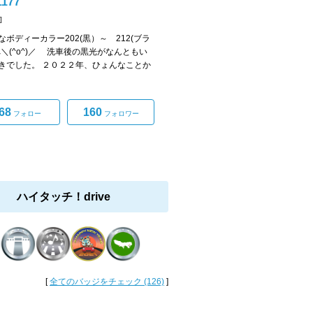
1177
]
なボディーカラー202(黒）～ 212(ブラ
へ＼(^o^)／ 洗車後の黒光がなんともい
きでした。 ２０２２年、ひょんなことか
68
160
フォロー
フォロワー
ハイタッチ！drive
[
全てのバッジをチェック (126)
]