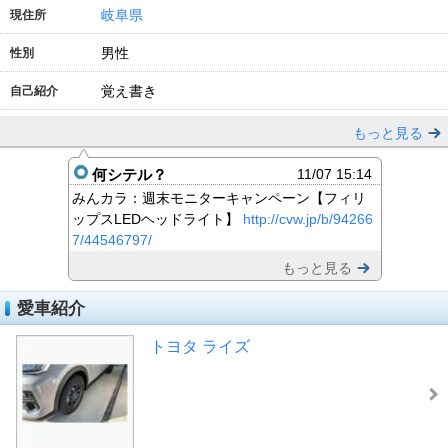
岐阜県
現住所
男性
性別
覚え書き
自己紹介
もっと見る
何シテル？
11/07 15:14
みんカラ：週末モニターキャンペーン【フィリ
ップスLEDヘッドライト】
http://cvw.jp/b/94266
7/44546797/
もっと見る
愛車紹介
トヨタ ライズ