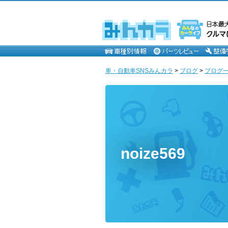
車・自動車SNSみんカラ
>
ブログ
>
ブログ一覧 
noize569