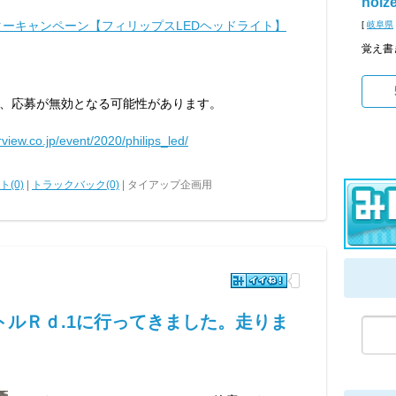
noiz
ーキャンペーン【フィリップスLEDヘッドライト】
[
岐阜県
覚え書
、応募が無効となる可能性があります。
rview.co.jp/event/2020/philips_led/
(0)
|
トラックバック(0)
| タイアップ企画用
ルＲｄ.1に行ってきました。走りま