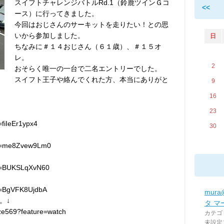
スイフトチャレンジバトルRd.1（鈴鹿ツインＧコ
<<
ース）に行ってきました。
今回はおじさんのサーキットを走りたい！との思
いから参加しました。
日
ちなみに＃１４おじさん（６１歳）、＃１５オ
レ。
2
おそらく唯一の一台で二名エントリーでした。
スイフト王子や絡んでくれた方、本当にありがと
9
16
23
=fiIeEr1ypx4
30
?v=me8Zvew9Lm0
?v=BUKSLqXvN60
v=BgVFK8UjdbA
mur
。↓
タ マ
ize569?feature=watch
カテゴ
未設定