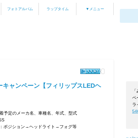
フォトアルバム
ラップタイム
▼メニュー
ーキャンペーン【フィリップスLEDヘ
「
ペ
ラ
54
装着予定のメーカ名、車種名、年式、型式
5S
載例：ポジション→ヘッドライト→フォグ等