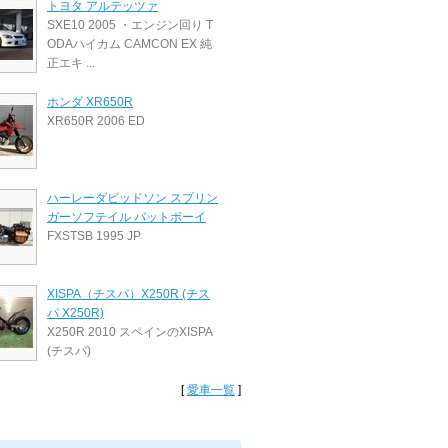
トヨタ アルテッツァ
SXE10 2005 ・エンジン回り T
ODAハイカム CAMCON EX 純
正エキ ...
ホンダ XR650R
XR650R 2006 ED
ハーレーダビッドソン スプリン
ガーソフテイル バットボーイ
FXSTSB 1995 JP
XISPA（チスパ）X250R (チス
パ X250R)
X250R 2010 スペインのXISPA
(チスパ)
[
愛車一覧
]