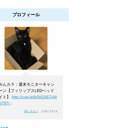
プロフィール
みんカラ：週末モニターキャン
ーン【フィリップスLEDヘッド
イト】
http://cvw.jp/b/942667/44
6797/
」
何シテル？
11/07 15:14