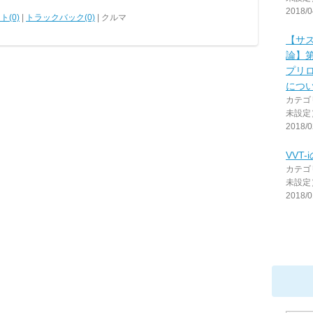
2018/0
ト(0)
|
トラックバック(0)
| クルマ
【サ
論】
プリ
につ
カテゴ
未設定
2018/0
VVT-
カテゴ
未設定
2018/0