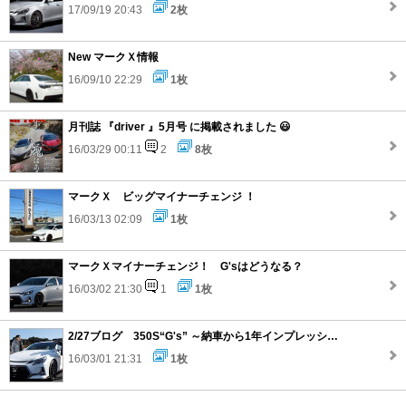
17/09/19 20:43
2枚
New マークＸ情報
16/09/10 22:29
1枚
月刊誌 『driver 』5月号 に掲載されました 😃
16/03/29 00:11
2
8枚
マークＸ ビッグマイナーチェンジ ！
16/03/13 02:09
1枚
マークＸマイナーチェンジ！ G'sはどうなる？
16/03/02 21:30
1
1枚
2/27ブログ 350S“G's” ～納車から1年インプレッション～
16/03/01 21:31
1枚