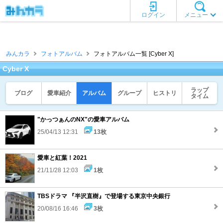
ログイン
メニュー
みんカラ
フォトアルバム
フォトアルバム一覧 [Cyber X]
Cyber X
ラップ
ブログ
愛車紹介
アルバム
グループ
ヒストリ
タイム
"かっつぁんのNX"の愛車アルバム
25/04/13 12:31
13枚
愛車と紅葉！2021
21/11/28 12:03
1枚
TBSドラマ 『半沢直樹』で登場する東京中央銀行
20/08/16 16:46
3枚