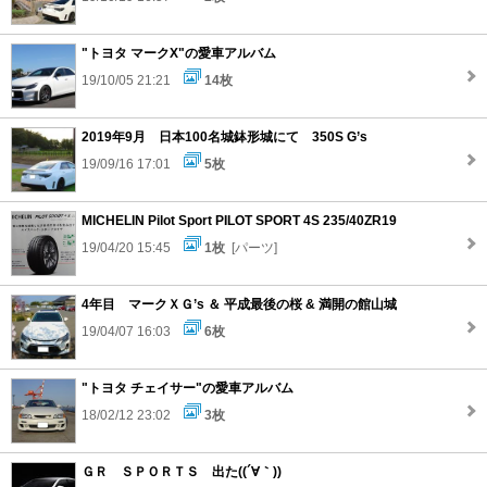
"トヨタ マークX"の愛車アルバム
19/10/05 21:21
14枚
2019年9月 日本100名城鉢形城にて 350S G’s
19/09/16 17:01
5枚
MICHELIN Pilot Sport PILOT SPORT 4S 235/40ZR19
19/04/20 15:45
1枚
[パーツ]
4年目 マークＸＧ’s ＆ 平成最後の桜 & 満開の館山城
19/04/07 16:03
6枚
"トヨタ チェイサー"の愛車アルバム
18/02/12 23:02
3枚
ＧＲ ＳＰＯＲＴＳ 出た((´∀｀))