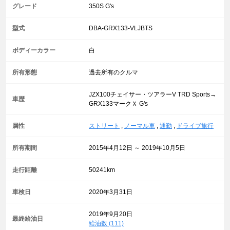
グレード
350S G's
型式
DBA-GRX133-VLJBTS
ボディーカラー
白
所有形態
過去所有のクルマ
JZX100チェイサー・ツアラーV TRD Sports→
車歴
GRX133マークＸ G's
属性
ストリート
,
ノーマル車
,
通勤
,
ドライブ旅行
所有期間
2015年4月12日 ～ 2019年10月5日
走行距離
50241km
車検日
2020年3月31日
2019年9月20日
最終給油日
給油数 (111)