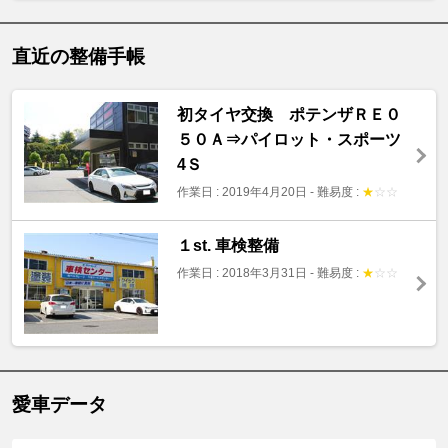
直近の整備手帳
初タイヤ交換 ポテンザＲＥ０
５０Ａ⇒パイロット・スポーツ
4Ｓ
作業日 : 2019年4月20日
-
難易度 :
★
☆
☆
１st. 車検整備
作業日 : 2018年3月31日
-
難易度 :
★
☆
☆
愛車データ