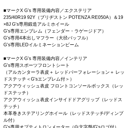
■マークX G’s 専用装備内容／エクステリア
235/40R19 92Y（ブリヂストン POTENZA RE050A）＆19
×8J G’s専用鍛造アルミホイール
G’s専用エンブレム（フェンダー・ラゲージドア）
G’s専用4本出しマフラー（大径バッフル）
G’s専用LEDイルミネーションビーム
■マークX G’s 専用装備内容／インテリア
G’s専用スポーツフロントシート
（アルカンターラ表皮＋ レッドパーフォレーション＋ レッ
ドステッチ＜G’sエンブレム付＞）
アクアウィッシュ表皮 フロントコンソールボックス（レッ
ドステッチ）
アクアウィッシュ表皮インサイドドアグリップ（レッドス
テッチ）
本革巻きステアリングホイール（レッドステッチ/ディンプ
ル付）
G’s専用オプティトロンメーター（白文字盤/G’sロゴ付）