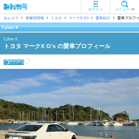
ログイン
メニュー
みんカラ
車種別情報
トヨタ
マークX G's
愛車紹介
愛車プロフィール
Cyber X
Cyber X
トヨタ マークX G's の愛車プロフィール