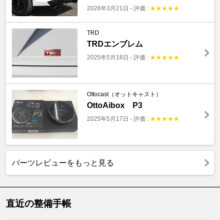
2026年3月21日
-
評価 :
★
★
★
★
★
TRD
TRDエンブレム
2025年5月18日
-
評価 :
★
★
★
★
★
Ottocast（オットキャスト）
OttoAibox P3
2025年5月17日
-
評価 :
★
★
★
★
★
パーツレビューをもっと見る
直近の整備手帳