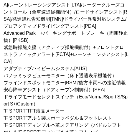
A]/レーントレーシングアシスト[LTA]/レーダークルーズコ
ントロール（全車速追従機能付）/ロードサインアシスト[R
SA]/発進遅れ告知機能[TMN]/ドライバー異常対応システム/
プロアクティブドライビングアシスト[PDA]
Advanced Park +パーキングサポートブレーキ（周囲静止
物）[PKSB]
緊急時操舵支援（アクティブ操舵機能付）+フロントクロ
ストラフィックアラート[FCTA]+レーンチェンジアシスト[L
CA]
アダプティブハイビームシステム[AHS]
パノラミックビューモニター（床下透過表示機能付）
ブラインドスポットモニター[BSM]/後方車両への接近情報
安心降車アシスト（ドアオープン制御付）[SEA]
ドライブモードセレクトスイッチ（Eco/Normal/Sport S/Sp
ort S+/Custom）
“F SPORT”TFT液晶メーター
“F SPORT”アルミ製スポーツペダル＆フットレスト
“F SPORT”ディンプル本革ステアリング（パドルシフト