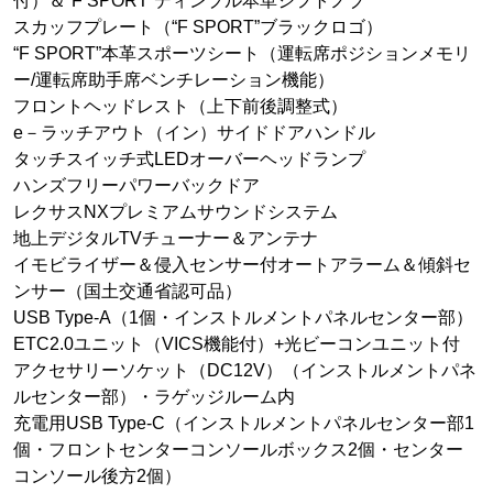
付）＆“F SPORT”ディンプル本革シフトノブ
スカッフプレート（“F SPORT”ブラックロゴ）
“F SPORT”本革スポーツシート（運転席ポジションメモリ
ー/運転席助手席ベンチレーション機能）
フロントヘッドレスト（上下前後調整式）
e－ラッチアウト（イン）サイドドアハンドル
タッチスイッチ式LEDオーバーヘッドランプ
ハンズフリーパワーバックドア
レクサスNXプレミアムサウンドシステム
地上デジタルTVチューナー＆アンテナ
イモビライザー＆侵入センサー付オートアラーム＆傾斜セ
ンサー（国土交通省認可品）
USB Type-A（1個・インストルメントパネルセンター部）
ETC2.0ユニット（VICS機能付）+光ビーコンユニット付
アクセサリーソケット（DC12V）（インストルメントパネ
ルセンター部）・ラゲッジルーム内
充電用USB Type-C（インストルメントパネルセンター部1
個・フロントセンターコンソールボックス2個・センター
コンソール後方2個）