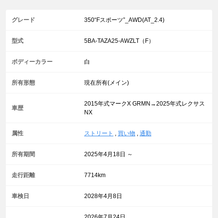
グレード
350“Fスポーツ”_AWD(AT_2.4)
型式
5BA-TAZA25-AWZLT（F）
ボディーカラー
白
所有形態
現在所有(メイン)
2015年式マークX GRMN→2025年式レクサス
車歴
NX
属性
ストリート
,
買い物
,
通勤
所有期間
2025年4月18日 ～
走行距離
7714km
車検日
2028年4月8日
2026年7月24日