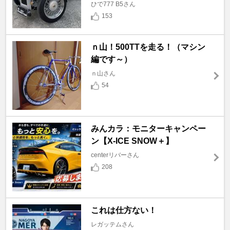
ひで777 B5さん
153
ｎ山！500TTを走る！（マシン
編です～）
ｎ山さん
54
みんカラ：モニターキャンペー
ン【X-ICE SNOW＋】
centerリバーさん
208
これは仕方ない！
レガッテムさん