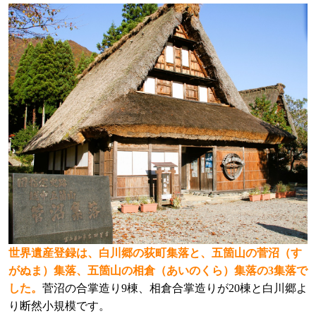
世界遺産登録は、白川郷の荻町集落と、五箇山の菅沼（す
がぬま）集落、五箇山の相倉（あいのくら）集落の3集落で
した。
菅沼の合掌造り9棟、相倉合掌造りが20棟と白川郷よ
り断然小規模です。