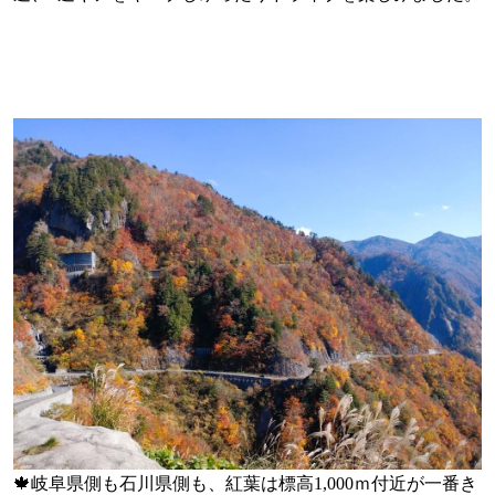
🍁
岐阜県側も石川県側も、紅葉は標高1,000ｍ付近が一番き