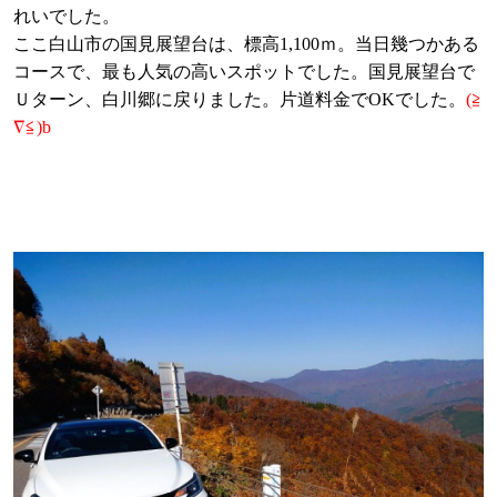
れいでした。
ここ白山市の国見展望台は、標高1,100ｍ。当日幾つかある
コースで、最も人気の高いスポットでした。国見展望台で
Ｕターン、白川郷に戻りました。片道料金でOKでした。
(≧
∇≦)b