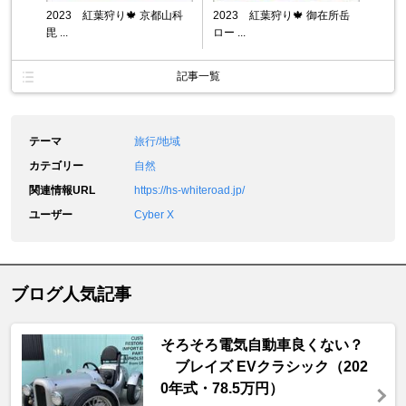
2023 紅葉狩り🍁 京都山科
2023 紅葉狩り🍁 御在所岳
毘 ...
ロー ...
記事一覧
テーマ
旅行/地域
カテゴリー
自然
関連情報URL
https://hs-whiteroad.jp/
ユーザー
Cyber X
ブログ人気記事
そろそろ電気自動車良くない？
ブレイズ EVクラシック（202
0年式・78.5万円）