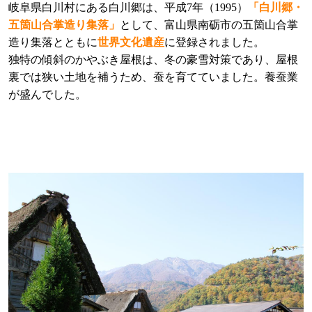
岐阜県白川村にある白川郷は、平成7年（1995）
「白川郷・
五箇山合掌造り集落」
として、富山県南砺市の五箇山合掌
造り集落とともに
世界文化遺産
に登録されました。
独特の傾斜のかやぶき屋根は、冬の豪雪対策であり、屋根
裏では狭い土地を補うため、蚕を育てていました。養蚕業
が盛んでした。