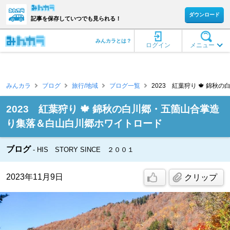
ダウンロード
記事を保存していつでも見られる！
みんカラとは？
ログイン
メニュー
みんカラ
ブログ
旅行/地域
ブログ一覧
2023 紅葉狩り 🍁 錦秋
2023 紅葉狩り 🍁 錦秋の白川郷・五箇山合掌造
り集落＆白山白川郷ホワイトロード
ブログ
HIS STORY SINCE ２００１
2023年11月9日
クリップ