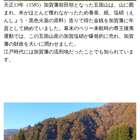
天正13年（1585）加賀藩前田領となった五箇山は、山に囲
まれ、米がほとんど獲れなかったため養蚕、紙、塩硝（え
んしょう・黒色火薬の原料）造りで得た金銭を加賀藩に年
貢として納めていました。幕末のペリー来航時の尊王攘夷
運動では、この五箇山産の加賀塩硝が爆発的に売れ、加賀
藩の財政を大いに潤わせました。
江戸時代には加賀藩の流刑地だったことでも知られていま
す。