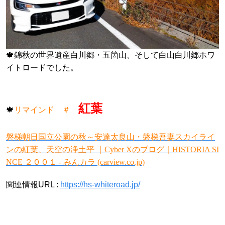
🍁
錦秋の世界遺産白川郷・五箇山、そして白山白川郷ホワ
イトロードでした。
紅葉
🍁
リマインド ＃
磐梯朝日国立公園の秋～安達太良山・磐梯吾妻スカイライ
ンの紅葉、天空の浄土平 ｜Cyber Xのブログ｜HISTORIA SI
NCE ２００１ - みんカラ (carview.co.jp)
関連情報URL :
https://hs-whiteroad.jp/