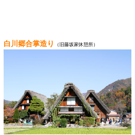
白川郷合掌造り
（旧藤坂家休憩所）