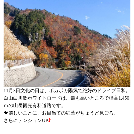
11月3日文化の日は、ポカポカ陽気で絶好のドライブ日和。
白山白川郷ホワイトロードは、最も高いところで標高1,450
ｍの山岳観光有料道路です。
🍁
嬉しいことに、お目当ての紅葉がちょうど見ごろ。
さらにテンションUP
⤴