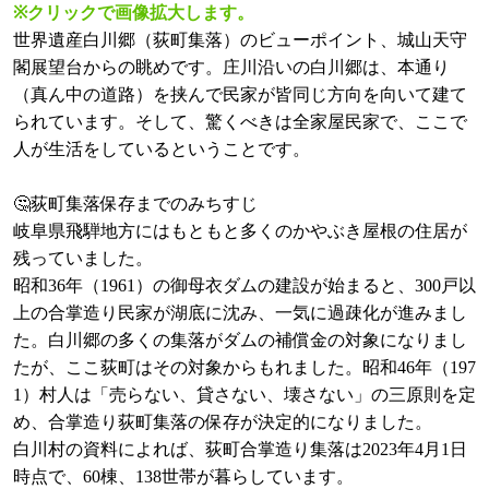
※クリックで画像拡大します。
世界遺産白川郷（荻町集落）のビューポイント、城山天守
閣展望台からの眺めです。庄川沿いの白川郷は、本通り
（真ん中の道路）を挟んで民家が皆同じ方向を向いて建て
られています。そして、驚くべきは全家屋民家で、ここで
人が生活をしているということです。
🤔荻町集落保存までのみちすじ
岐阜県飛騨地方にはもともと多くのかやぶき屋根の住居が
残っていました。
昭和36年（1961）の御母衣ダムの建設が始まると、300戸以
上の合掌造り民家が湖底に沈み、一気に過疎化が進みまし
た。白川郷の多くの集落がダムの補償金の対象になりまし
たが、ここ荻町はその対象からもれました。昭和46年（197
1）村人は「売らない、貸さない、壊さない」の三原則を定
め、合掌造り荻町集落の保存が決定的になりました。
白川村の資料によれば、荻町合掌造り集落は2023年4月1日
時点で、60棟、138世帯が暮らしています。