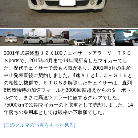
2001年式最終型ＪＺＸ100チェイサーツアラーＶ ＴＲＤ
Ｓportsで、2015年4月まで14年間所有したマイカーでし
た。歴代チェイサーで最も人気があり、2001年5月の生産
中止発表直後に契約しました。4速ＡＴと1ＪＺ－ＧＴＥと
の相性は抜群で、ＥＴＣＳを解除したチェイサーは、直列
6気筒独特の加速フィールと3000回転超えからのターボト
ルクで、まさに高速ツアラーに値するクルマでした。
75000kmで次期マイカーの下取車として売却しました。14
年落ちの乗用車としては破格の下取額でした。
[このクルマの写真をもっと見る]