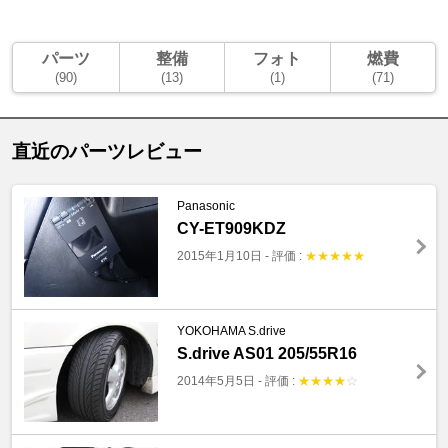
パーツ
整備
フォト
燃費
(90)
(13)
(1)
(71)
直近のパーツレビュー
Panasonic
CY-ET909KDZ
2015年1月10日
-
評価 :
★
★
★
★
★
YOKOHAMA S.drive
S.drive AS01 205/55R16
2014年5月5日
-
評価 :
★
★
★
★
☆