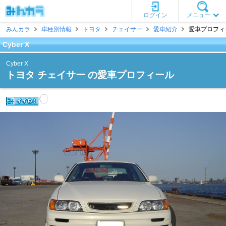
ログイン
メニュー
みんカラ
車種別情報
トヨタ
チェイサー
愛車紹介
愛車プロフィール
Cyber X
Cyber X
トヨタ チェイサー の愛車プロフィール