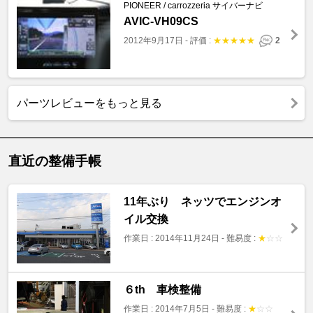
PIONEER / carrozzeria サイバーナビ
AVIC-VH09CS
2012年9月17日
-
評価 :
★
★
★
★
★
2
パーツレビューをもっと見る
直近の整備手帳
11年ぶり ネッツでエンジンオ
イル交換
作業日 : 2014年11月24日
-
難易度 :
★
☆
☆
６th 車検整備
作業日 : 2014年7月5日
-
難易度 :
★
☆
☆