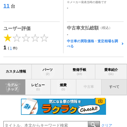
※メーカー発表当時の価格です
11
台
-
中古車支払総額
（税込）
ユーザー評価
-
中古車の買取価格・査定相場を調
べる
1
(
1
件)
パーツ
整備手帳
愛車紹介
カスタム情報
(2)
(10)
(11)
モデル
レビュー
燃費
中古車
すべて
トップ
(1)
(1)
クリア