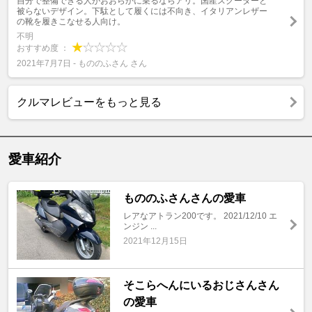
自分で整備できる人がおおらかに乗るならアリ。国産スクーターと
被らないデザイン。下駄として履くには不向き、イタリアンレザー
の靴を履きこなせる人向け。
不明
おすすめ度 ：
2021年7月7日 - もののふさん さん
クルマレビューをもっと見る
愛車紹介
もののふさんさんの愛車
レアなアトラン200です。 2021/12/10 エ
ンジン ...
2021年12月15日
そこらへんにいるおじさんさん
の愛車