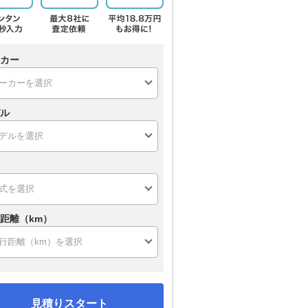
カー
ル
距離（km）
見積りスタート