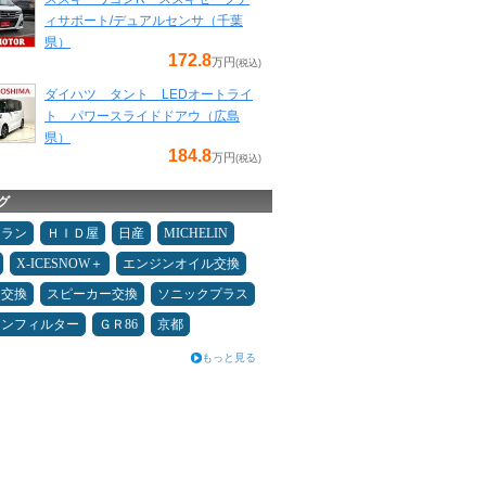
ィサポート/デュアルセンサ（千葉
県）
172.8
万円
(税込)
ダイハツ タント LEDオートライ
ト パワースライドドアウ（広島
県）
184.8
万円
(税込)
グ
ュラン
ＨＩＤ屋
日産
MICHELIN
X-ICESNOW＋
エンジンオイル交換
ヤ交換
スピーカー交換
ソニックプラス
コンフィルター
ＧＲ86
京都
もっと見る