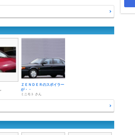
ＺＥＮＤＥＲのスポイラー
ん
が・・
ミニモト さん