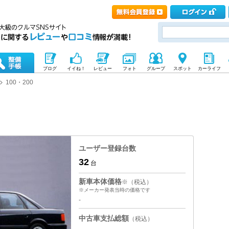
ブログ
イイね！
レビュー
フォト
グループ
スポット
カーライフ
100・200
ユーザー登録台数
32
台
新車本体価格
※（税込）
※メーカー発表当時の価格です
-
中古車支払総額
（税込）