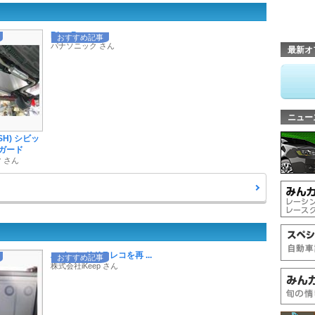
Blue Batter ...
おすすめ記事
パナソニック さん
最新オ
ニュー
H) シビッ
アガード
 さん
ハイエンドドラレコを再 ...
おすすめ記事
株式会社iKeep さん