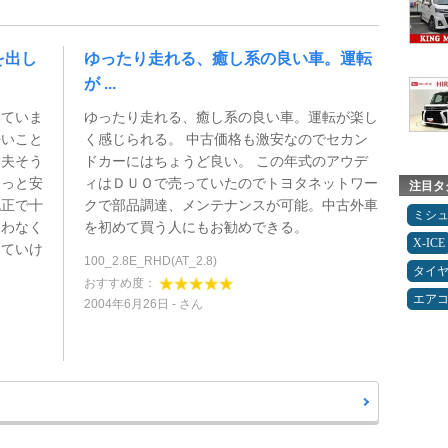
を出し
ゆったり走れる、癒し系の良い車。運転
が ...
していま
ゆったり走れる、癒し系の良い車。運転が楽し
長いこと
く感じられる。 中古価格も激安なのでセカン
丈夫そう
ドカーにはちょうど良い。 この年式のアウデ
ょっと安
ィはＤＵＯで売っていたのでトヨタネットワー
注目タ
純正で十
クで部品調達、メンテナンスが可能。中古外車
ミシ
遣わなく
を初めて買う人にもお勧めできる。
X-ICE
っていけ
100_2.8E_RHD(AT_2.8)
タイ
おすすめ度：
エア
2004年6月26日
さん