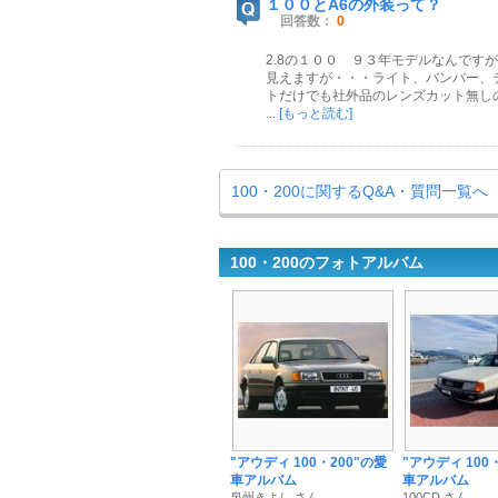
１００とA6の外装って？
回答数：
0
2.8の１００ ９３年モデルなんです
見えますが・・・ライト、バンバー、
トだけでも社外品のレンズカット無し
...
[もっと読む]
100・200に関するQ&A・質問一覧へ
100・200のフォトアルバム
"アウディ 100・200"の愛
"アウディ 100
車アルバム
車アルバム
泉州きよし さん
100CD さん