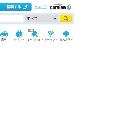
ヘルプ
愛車
イベント
オークション
サーキット
みんカラ＋