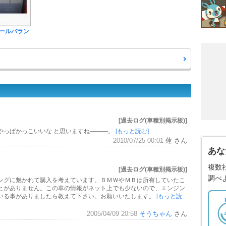
ールバラン
[過去ログ(車種別掲示板)]
とやっぱかっこいいな と思いますね―――。
[もっと読む]
2010/07/25 00:01
蓮 さん
あな
中
複数
[過去ログ(車種別掲示板)]
調べ
ングに魅かれて購入を考えています。ＢＭＷやＭＢは所有していたこ
とがありません。この車の情報がネット上でも少ないので、エンジン
いる事がありましたら教えて下さい。お願いいたします。
[もっと読
2005/04/09 20:58
そうちゃん
さん