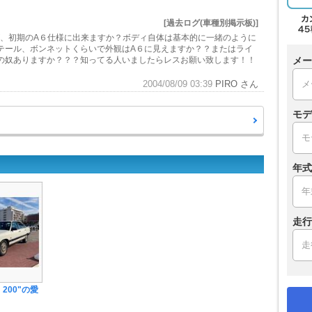
[過去ログ(車種別掲示板)]
が、初期のA６仕様に出来ますか？ボディ自体は基本的に一緒のように
テール、ボンネットくらいで外観はA６に見えますか？？またはライ
メー
の奴ありますか？？？知ってる人いましたらレスお願い致します！！
2004/08/09 03:39
PIRO さん
モデ
年式
走行
・200"の愛