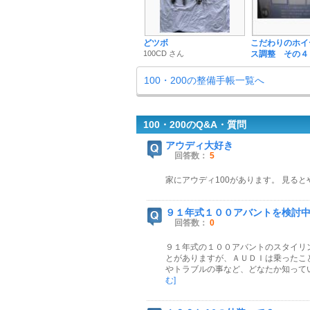
どツボ
こだわりのホイ
100CD さん
ス調整 その４
100・200の整備手帳一覧へ
100・200のQ&A・質問
アウディ大好き
回答数：
5
家にアウディ100があります。 見る
９１年式１００アバントを検討
回答数：
0
９１年式の１００アバントのスタイリ
とがありますが、ＡＵＤＩは乗ったこ
やトラブルの事など、どなたか知って
む]