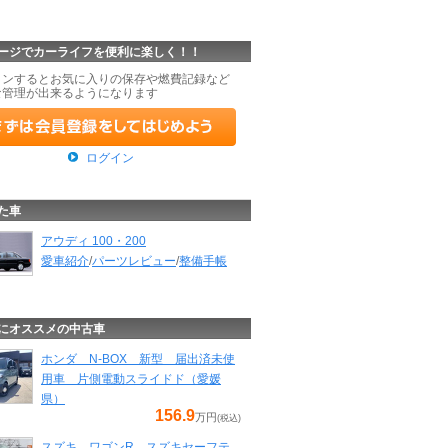
ージでカーライフを便利に楽しく！！
インするとお気に入りの保存や燃費記録など
な管理が出来るようになります
ログイン
た車
アウディ 100・200
愛車紹介
/
パーツレビュー
/
整備手帳
にオススメの中古車
ホンダ N-BOX 新型 届出済未使
用車 片側電動スライドド（愛媛
県）
156.9
万円
(税込)
スズキ ワゴンR スズキセーフテ