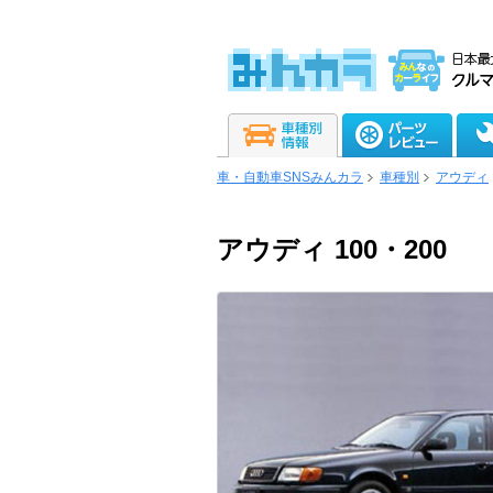
車・自動車SNSみんカラ
車種別
アウディ
アウディ 100・200