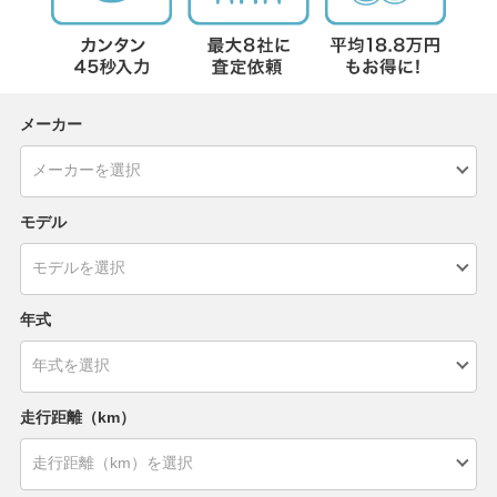
メーカー
モデル
年式
走行距離（km）