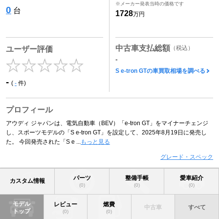
※メーカー発表当時の価格です
0
台
1728
万円
中古車支払総額
（税込）
ユーザー評価
-
S e-tron GTの車買取相場を調べる
-
(
-
件)
プロフィール
アウディ ジャパンは、電気自動車（BEV）「e-tron GT」をマイナーチェンジ
し、スポーツモデルの「S e-tron GT」を設定して、2025年8月19日に発売し
た。 今回発売された「S e ...
もっと見る
グレード・スペック
パーツ
整備手帳
愛車紹介
カスタム情報
(0)
(0)
(0)
モデル
レビュー
燃費
中古車
すべて
トップ
(0)
(0)