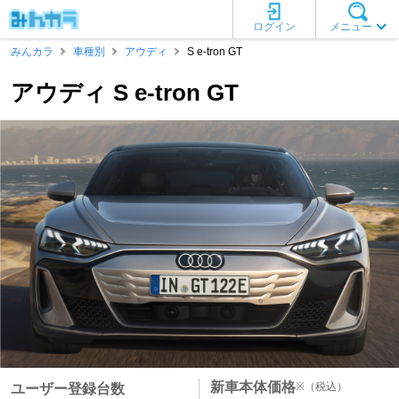
ログイン
メニュー
みんカラ
車種別
アウディ
S e-tron GT
アウディ S e-tron GT
新車本体価格
※
（税込）
ユーザー登録台数