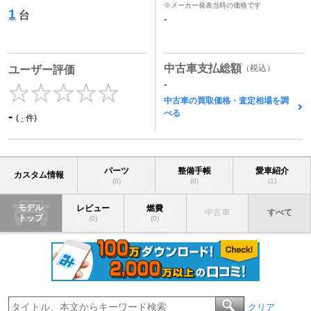
※メーカー発表当時の価格です
1
台
-
中古車支払総額
（税込）
ユーザー評価
-
中古車の買取価格・査定相場を調
べる
-
(
-
件)
パーツ
整備手帳
愛車紹介
カスタム情報
(0)
(0)
(1)
モデル
レビュー
燃費
中古車
すべて
トップ
(0)
(0)
クリア