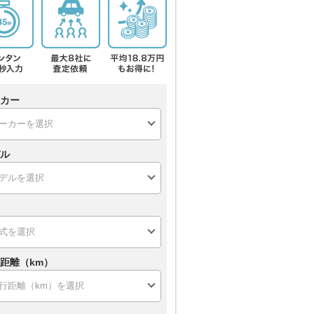
カー
ル
距離（km）