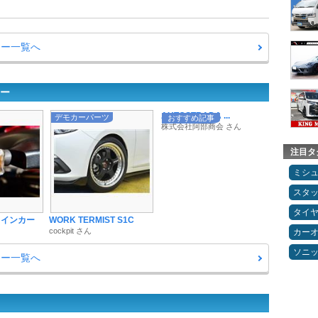
ュー一覧へ
ュー
AUTOSTRADA ...
デモカーパーツ
おすすめ記事
株式会社阿部商会 さん
注目タ
ミシ
スタ
タイ
ウインカー
WORK TERMIST S1C
cockpit さん
カー
ソニ
ュー一覧へ