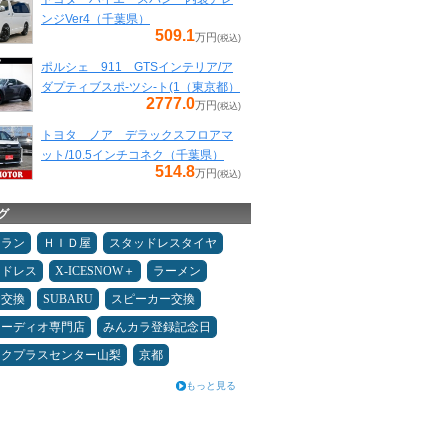
ンジVer4（千葉県）
509.1
万円
(税込)
ポルシェ 911 GTSインテリア/ア
ダプティブスポ-ツシ-ト(1（東京都）
2777.0
万円
(税込)
トヨタ ノア デラックスフロアマ
ット/10.5インチコネク（千葉県）
514.8
万円
(税込)
グ
ュラン
ＨＩＤ屋
スタッドレスタイヤ
ッドレス
X-ICESNOW＋
ラーメン
ヤ交換
SUBARU
スピーカー交換
オーディオ専門店
みんカラ登録記念日
ックプラスセンター山梨
京都
もっと見る