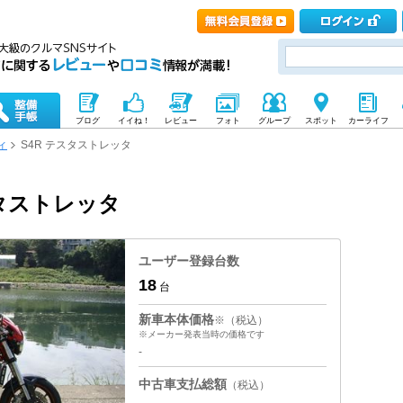
ブログ
イイね！
レビュー
フォト
グループ
スポット
カーライフ
ィ
S4R テスタストレッタ
スタストレッタ
ユーザー登録台数
18
台
新車本体価格
※（税込）
※メーカー発表当時の価格です
-
中古車支払総額
（税込）