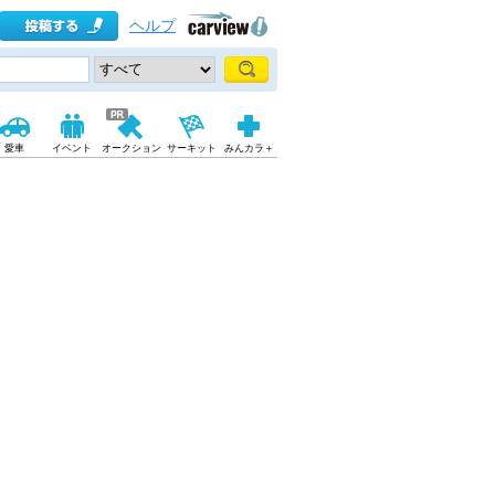
ヘルプ
愛車
イベント
オークション
サーキット
みんカラ＋