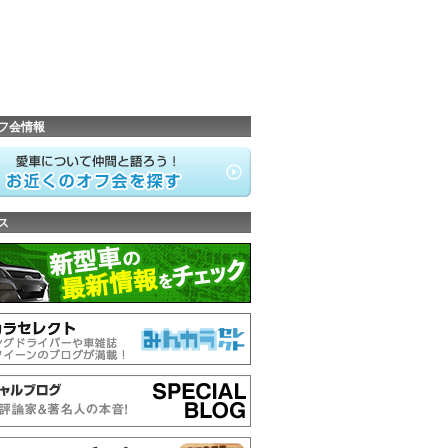
フ会情報
ス