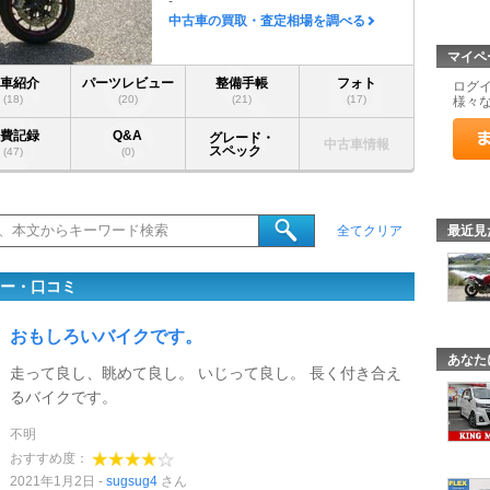
-
中古車の買取・査定相場を調べる
マイペ
愛車紹介
パーツレビュー
整備手帳
フォト
ログ
(18)
(20)
(21)
(17)
様々
燃費記録
Q&A
グレード・
中古車情報
スペック
(47)
(0)
最近見
全てクリア
ュー・口コミ
おもしろいバイクです。
あなた
走って良し、眺めて良し。 いじって良し。 長く付き合え
るバイクです。
不明
おすすめ度：
2021年1月2日
sugsug4
さん