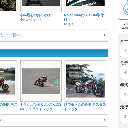
今年最初のお出かけ
Nolan N44にB+COM取付
ん
ゆきかぜ☆ さん
け
fid さん
ラリー一覧へ
メー
モデ
年式
S4R テス
ミラクルひまりん♪さんのS
ひで玉さんのS4R テスタス
走行
4R テスタストレッタ
トレッタ
覧へ