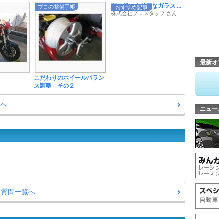
雨の日もクリアなガラス ...
プロの整備手帳
おすすめ記事
株式会社プロスタッフ さん
最新オ
こだわりのホイールバラン
ス調整 その２
覧へ
ニュー
・質問一覧へ