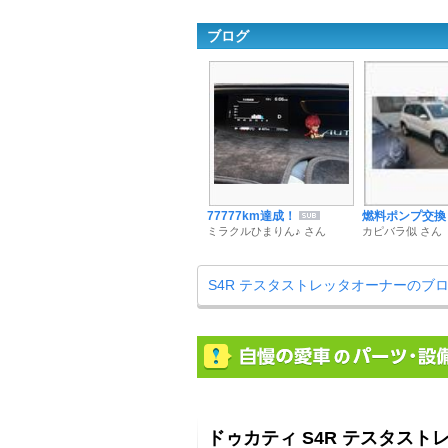
ブログ
77777km達成！
燃料ポンプ交換
ミラクルひまりん♪ さん
カピバラ似 さん
S4R テスタストレッタオーナーのブ
ドゥカティ S4R テスタスト