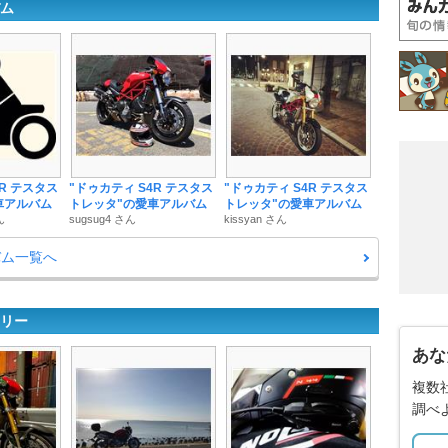
バム
4R テスタス
"ドゥカティ S4R テスタス
"ドゥカティ S4R テスタス
車アルバム
トレッタ"の愛車アルバム
トレッタ"の愛車アルバム
ん
sugsug4 さん
kissyan さん
バム一覧へ
ラリー
あな
複数
調べ