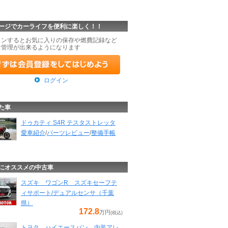
ージでカーライフを便利に楽しく！！
インするとお気に入りの保存や燃費記録など
な管理が出来るようになります
ログイン
た車
ドゥカティ S4R テスタストレッタ
愛車紹介
/
パーツレビュー
/
整備手帳
にオススメの中古車
スズキ ワゴンR スズキセーフテ
ィサポート/デュアルセンサ（千葉
県）
172.8
万円
(税込)
トヨタ ハイエースバン 内装アレ