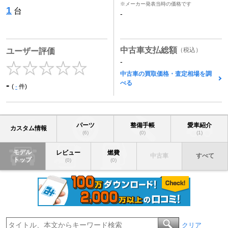
※メーカー発表当時の価格です
1
台
-
中古車支払総額
（税込）
ユーザー評価
-
中古車の買取価格・査定相場を調
べる
-
(
-
件)
パーツ
整備手帳
愛車紹介
カスタム情報
(6)
(0)
(1)
モデル
レビュー
燃費
中古車
すべて
トップ
(0)
(0)
クリア