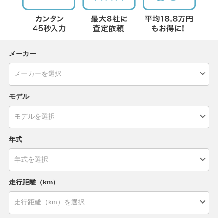
メーカー
モデル
年式
走行距離（km）