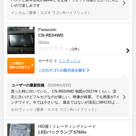
いので楽しみです
インカム
（愛車：スズキ ワゴンRハイブリッド）
Panasonic
CN-RE04WD
Strada
-
（1件）
カーナビ
インダッシュ
この商品の
価格を比較する
このカテゴリの取付店を探す
ユーザーの最新投稿
2026年6月9日
買った時に付いていた。 CN-RE04WD 地図が2017年くらい。流
石に古いけどフルセグなのが嬉しい。映像が綺麗。 でも画面が7イ
ンチワイド。今では小さいな。 最近ではないが流石にMH23Sよ ...
ホロヴィッツ
（愛車：スズキ ワゴンRハイブリッド）
HID屋 / トレーディングトレード
LEDバックランプ 5760lx