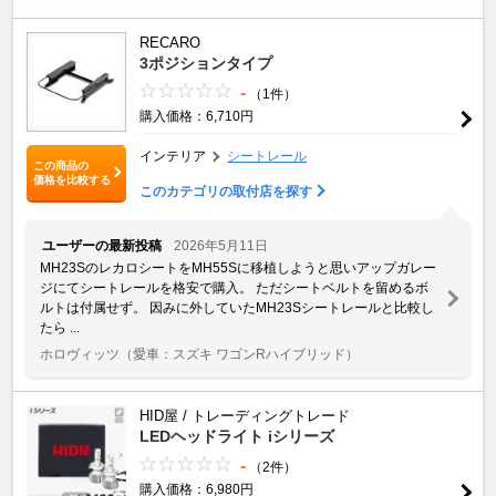
RECARO
3ポジションタイプ
-
（1件）
購入価格：6,710円
インテリア
シートレール
この商品の
価格を比較する
このカテゴリの取付店を探す
ユーザーの最新投稿
2026年5月11日
MH23SのレカロシートをMH55Sに移植しようと思いアップガレー
ジにてシートレールを格安で購入。 ただシートベルトを留めるボ
ルトは付属せず。 因みに外していたMH23Sシートレールと比較し
たら ...
ホロヴィッツ
（愛車：スズキ ワゴンRハイブリッド）
HID屋 / トレーディングトレード
LEDヘッドライト iシリーズ
-
（2件）
購入価格：6,980円