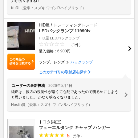
力がありますね！
KuRi
（愛車：スズキ ワゴンRハイブリッド）
HID屋 / トレーディングトレード
LEDバックランプ 11990lx
HID屋 LEDバックランプ
-
（1件）
購入価格：6,900円
この商品の
ランプ、レンズ
バックランプ
価格を比較する
このカテゴリの取付店を探す
ユーザーの最新投稿
2026年5月4日
純正は、後方の視認性が暗くて心配であったので明るめにしよう
と思いました。 かなり明るくなりました。
Hestia朧
（愛車：スズキ ワゴンRハイブリッド）
トヨタ(純正)
フューエルタンク キャップ ハンガー
5
（5件）