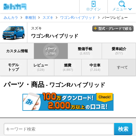
ログイン
メニュー
みんカラ
車種別
スズキ
ワゴンRハイブリッド
パーツレビュー
スズキ
型式・グレードで絞る
ワゴンRハイブリッド
パーツ
整備手帳
愛車紹介
カスタム情報
(1,768)
(1,622)
(577)
モデル
レビュー
燃費
中古車
すべて
トップ
(128)
(4,887)
(7,314)
パーツ・商品
- ワゴンRハイブリッド