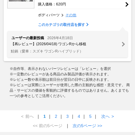
購入価格：620円
ボディパーツ
その他
このカテゴリの取付店を探す
ユーザーの最新投稿
2026年4月18日
【再レビュー】(2026/04/18) ワゴンRから移植
鮭鍋
（愛車：スズキ ワゴンRハイブリッド）
※自作等、表示されないパーツレビューは「レビュー」を選択
※一定数のレビューがある商品のみ製品評価が表示されます。
※レビュー数や表示順は前日分が翌日の日中に反映されます。
※レビューは実際にユーザーが使用した際の主観的な感想・意見です。 商
品・サービスの価値を客観的に評価するものではありません。あくまでも
一つの参考としてご活用ください。
<
前へ
｜
1
｜
2
｜
3
｜
4
｜
5
｜
次へ
>
<< 前の5ページ
｜
次の5ページ >>