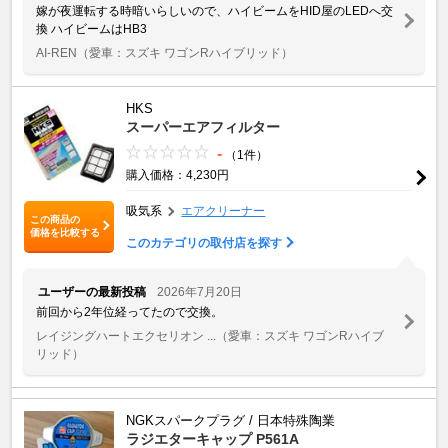
嫁が夜運転する時暗いらしいので、ハイビームをHID屋のLEDへ交
換 ハイビームはHB3
AI-REN
（愛車：スズキ ワゴンRハイブリッド）
HKS
スーパーエアフィルター
-
（1件）
購入価格：4,230円
吸気系
エアクリーナー
この商品の
価格を比較する
このカテゴリの取付店を探す
ユーザーの最新投稿
2026年7月20日
前回から2年位経ってたので交換。
レイジングハートエクセリオン ...
（愛車：スズキ ワゴンRハイブ
リッド）
NGKスパークプラグ / 日本特殊陶業
ラジエターキャップ P561A