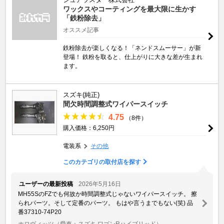
ワックスやコーティングを最大限に生かす
「鉄粉除去」
オススメ記事
鉄粉除去が楽しくなる！「ネンドスムーサー」が新
登場！ 鉄粉を取ると、仕上がりに大きな差が生まれ
ます。
スズキ(純正)
間欠時間調整式ワイパースイッチ
4.75
（8件）
購入価格：6,250円
電装系
その他
このカテゴリの取付店を探す
ユーザーの最新投稿
2026年5月16日
MH55SのFZでも何故か時間調整式じゃないワイパースイッチ。 擦
られパーツ。そして定番のパーツ。 もはや言うまでもない(笑) 品
番37310-74P20
ホロヴィッツ
（愛車：スズキ ワゴンRハイブリッド）