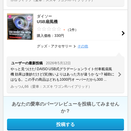
ダイソー
USB扇風機
-
（1件）
購入価格：330円
グッズ・アクセサリー
その他
ユーザーの最新投稿
2026年5月12日
やっと見つけた! DAISO USB式グラデーションライト付車載扇風
機 効果は微妙だけど(笑)無いよりはあった方が違うか な~? 補助に
はなる。この手の商品はどれも1000円オ ーバーだから300 ...
みっつん66
（愛車：スズキ ワゴンRハイブリッド）
あなたの愛車のパーツレビューを投稿してみません
か？
投稿する