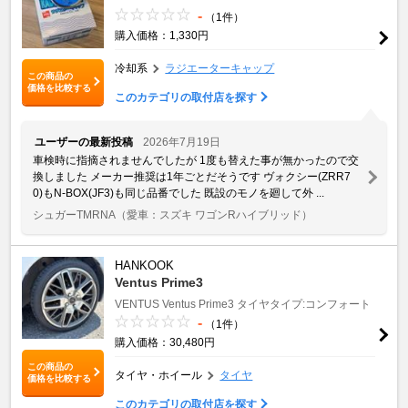
-
（1件）
購入価格：1,330円
冷却系
ラジエーターキャップ
この商品の
価格を比較する
このカテゴリの取付店を探す
ユーザーの最新投稿
2026年7月19日
車検時に指摘されませんでしたが 1度も替えた事が無かったので交
換しました メーカー推奨は1年ごとだそうです ヴォクシー(ZRR7
0)もN-BOX(JF3)も同じ品番でした 既設のモノを廻して外 ...
シュガーTMRNA
（愛車：スズキ ワゴンRハイブリッド）
HANKOOK
Ventus Prime3
VENTUS
Ventus Prime3
タイヤタイプ:コンフォート
-
（1件）
購入価格：30,480円
この商品の
タイヤ・ホイール
タイヤ
価格を比較する
このカテゴリの取付店を探す