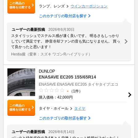
この商品の
ランプ、レンズ
ウインカーポジション
価格を比較する
このカテゴリの取付店を探す
ユーザーの最新投稿
2026年6月30日
スタイリッシュでステルス感が凄く良いです。 明るさもしっかり
していて満足です。 静音冷却ファンの音も気になりません。 買っ
て良かったと思います！
Hestia朧
（愛車：スズキ ワゴンRハイブリッド）
DUNLOP
ENASAVE EC205 155/65R14
ENASAVE
ENASAVE EC205
タイヤタイプ:エコ
-
（1件）
購入価格：42,000円
この商品の
タイヤ・ホイール
タイヤ
価格を比較する
このカテゴリの取付店を探す
ユーザーの最新投稿
2026年6月14日
パンクと経年劣化の為4本とも交換！ウェット性能が上がったらし