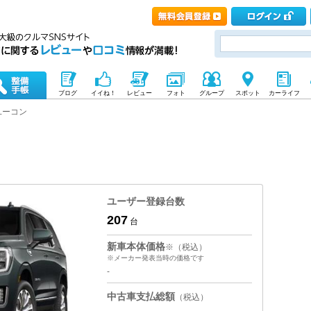
ブログ
イイね！
レビュー
フォト
グループ
スポット
カーライフ
ユーコン
ユーザー登録台数
207
台
新車本体価格
※（税込）
※メーカー発表当時の価格です
-
中古車支払総額
（税込）