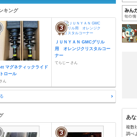
ランキング
ＪＵＮＹＡＮ GMCグリル
用 オレンジクリスタルコー
ナー
てらじー さん
nott マグネティックライド
トロール
 さん
る
グ
あな
複数
調べ