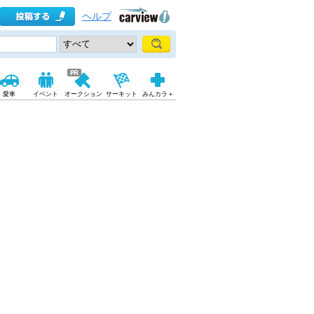
ヘルプ
愛車
イベント
オークション
サーキット
みんカラ＋