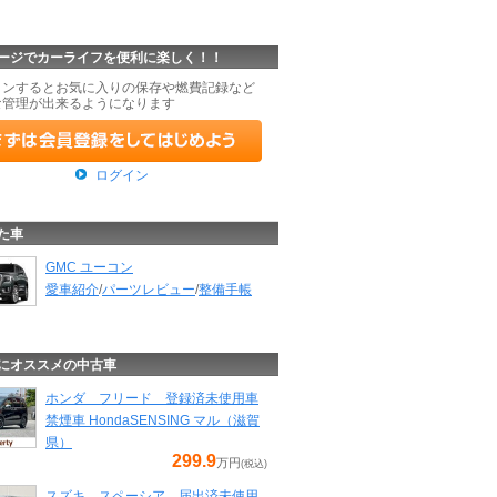
ージでカーライフを便利に楽しく！！
インするとお気に入りの保存や燃費記録など
な管理が出来るようになります
ログイン
た車
GMC ユーコン
愛車紹介
/
パーツレビュー
/
整備手帳
にオススメの中古車
ホンダ フリード 登録済未使用車
禁煙車 HondaSENSING マル（滋賀
県）
299.9
万円
(税込)
スズキ スペーシア 届出済未使用