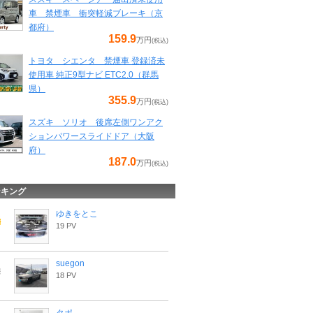
車 禁煙車 衝突軽減ブレーキ（京
都府）
159.9
万円
(税込)
トヨタ シエンタ 禁煙車 登録済未
使用車 純正9型ナビ ETC2.0（群馬
県）
355.9
万円
(税込)
スズキ ソリオ 後席左側ワンアク
ションパワースライドドア（大阪
府）
187.0
万円
(税込)
ンキング
ゆきをとこ
19 PV
suegon
18 PV