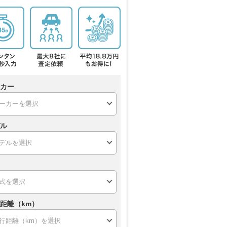
カー
ル
距離（km）