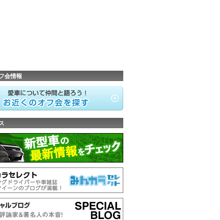
フ会情報
ス