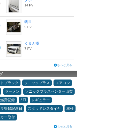
タポ
14 PV
帆世
9 PV
くまん樽
7 PV
もっと見る
グ
ムトブラック
ソニックプラス
エアコン
ラーメン
ソニックプラスセンター山梨
＆燃費記録
STI
レギュラー
カラ登録記念日
スタッドレスタイヤ
車検
ーカー取付
もっと見る