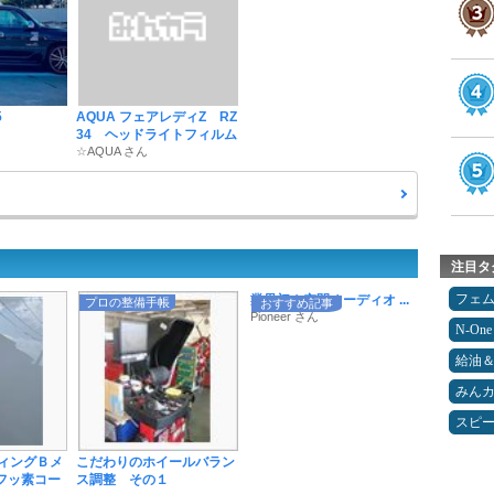
5
AQUA フェアレディZ RZ
34 ヘッドライトフィルム
☆AQUA さん
注目タ
フェ
業界初！空間オーディオ ...
プロの整備手帳
おすすめ記事
Pioneer さん
N-One
給油
みん
スピ
ィングＢメ
こだわりのホイールバラン
フッ素コー
ス調整 その１