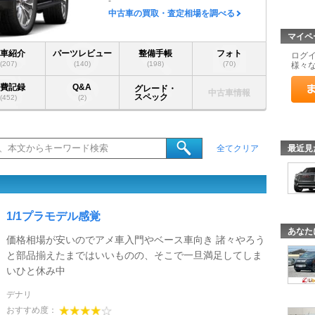
-
中古車の買取・査定相場を調べる
マイペ
愛車紹介
パーツレビュー
整備手帳
フォト
ログ
(207)
(140)
(198)
(70)
様々
燃費記録
Q&A
グレード・
中古車情報
スペック
(452)
(2)
最近見
全てクリア
1/1プラモデル感覚
あなた
価格相場が安いのでアメ車入門やベース車向き 諸々やろう
と部品揃えたまではいいものの、そこで一旦満足してしま
いひと休み中
デナリ
おすすめ度：