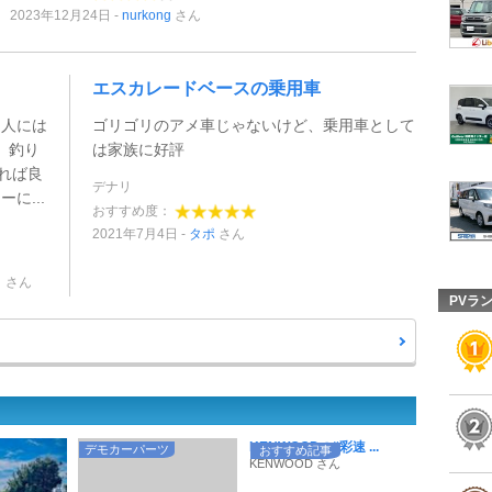
2023年12月24日
nurkong
さん
エスカレードベースの乗用車
な人には
ゴリゴリのアメ車じゃないけど、乗用車として
、釣り
は家族に好評
走れば良
デナリ
に...
おすすめ度：
2021年7月4日
タポ
さん
・
さん
PVラ
KENWOODの“彩速 ...
デモカーパーツ
おすすめ記事
KENWOOD さん