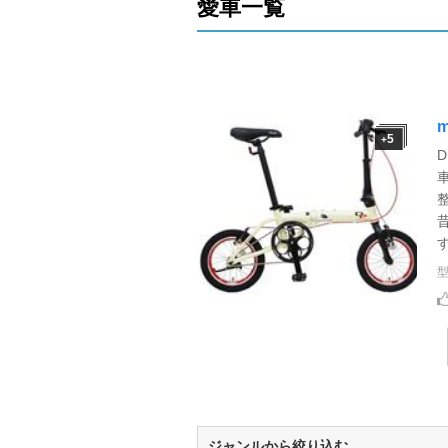
愛車一覧
m
5
+
D
ジャンルから絞り込む