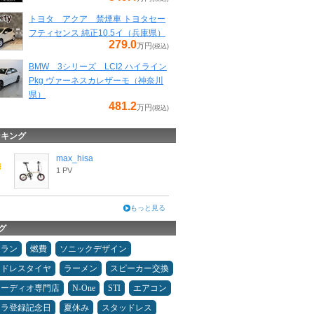
トヨタ アクア 禁煙車 トヨタセー
フティセンス 純正10.5イ（兵庫県）
279.0
万円
(税込)
BMW 3シリーズ LCI2 ハイライン
Pkg ヴァーネスカレザーモ（神奈川
県）
481.2
万円
(税込)
ンキング
max_hisa
1 PV
もっと見る
グ
ュラン
燃費
ソニックデザイン
ッドレスタイヤ
ラーメン
スピーカー交換
オーディオ専門店
N-One
STI
エアコン
カラ登録記念日
夏休み
スタッドレス