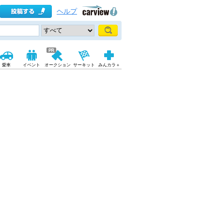
ヘルプ
愛車
イベント
オークション
サーキット
みんカラ＋