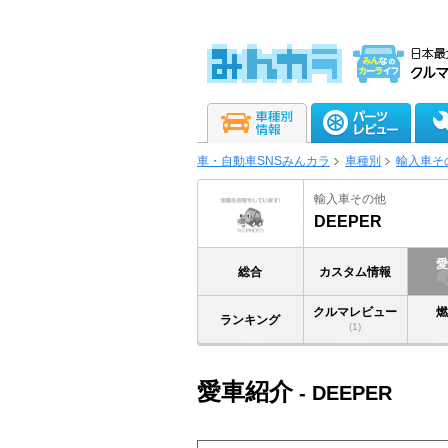
車・自動車SNSみんカラ
車種別
輸入車そ
輸入車その他
DEEPER
総合
カスタム情報
クルマレビュー
ランキング
(1)
愛車紹介
- DEEPER