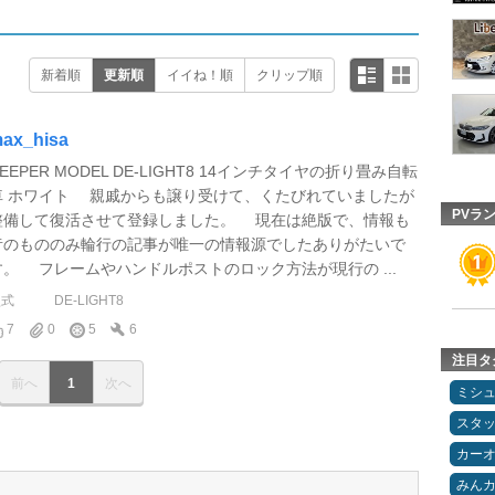
新着順
更新順
イイね！順
クリップ順
ax_hisa
EEPER MODEL DE-LIGHT8 14インチタイヤの折り畳み自転
車 ホワイト 親戚からも譲り受けて、くたびれていましたが
PVラ
整備して復活させて登録しました。 現在は絶版で、情報も
昔のもののみ輪行の記事が唯一の情報源でしたありがたいで
す。 フレームやハンドルポストのロック方法が現行の ...
型式
DE-LIGHT8
7
0
5
6
注目タ
前へ
1
次へ
ミシ
スタ
カー
みん