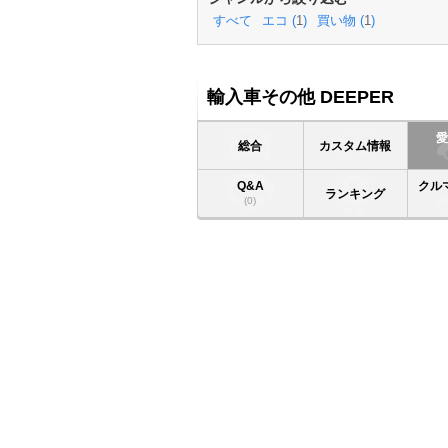
すべて
エコ (
1
)
買い物 (
1
)
輸入車その他 DEEPER
総合
カスタム情報
Q&A
クル
ランキング
(0)