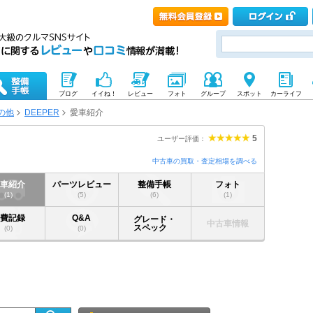
ブログ
イイね！
レビュー
フォト
グループ
スポット
カーライフ
の他
DEEPER
愛車紹介
5
ユーザー評価：
中古車の買取・査定相場を調べる
愛車紹介
パーツレビュー
整備手帳
フォト
(1)
(5)
(6)
(1)
燃費記録
Q&A
グレード・
中古車情報
スペック
(0)
(0)