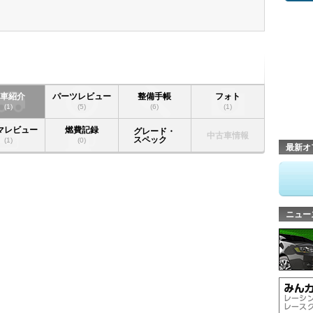
愛車紹介
パーツレビュー
整備手帳
フォト
(1)
(5)
(6)
(1)
マレビュー
燃費記録
グレード・
中古車情報
スペック
(1)
(0)
最新オ
ニュー