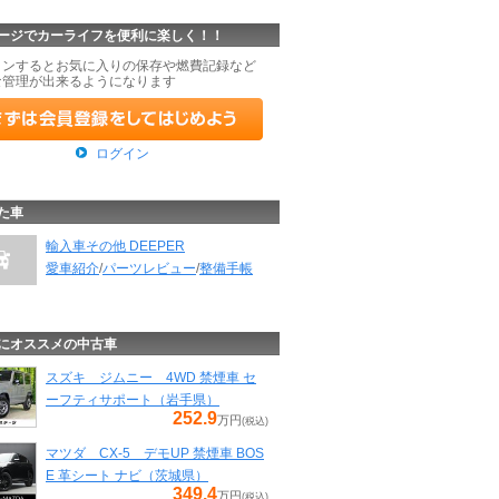
ージでカーライフを便利に楽しく！！
インするとお気に入りの保存や燃費記録など
な管理が出来るようになります
ログイン
た車
輸入車その他 DEEPER
愛車紹介
/
パーツレビュー
/
整備手帳
にオススメの中古車
スズキ ジムニー 4WD 禁煙車 セ
ーフティサポート（岩手県）
252.9
万円
(税込)
マツダ CX-5 デモUP 禁煙車 BOS
E 革シート ナビ（茨城県）
349.4
万円
(税込)