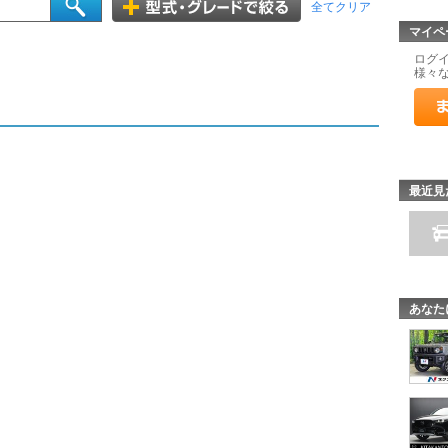
全てクリア
マイペ
ログ
様々
最近見
あなた