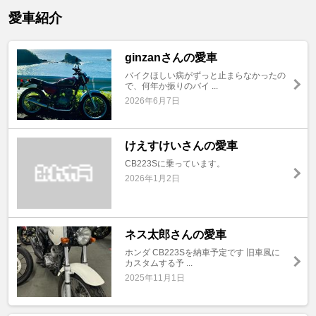
愛車紹介
ginzanさんの愛車
バイクほしい病がずっと止まらなかったの
で、何年か振りのバイ ...
2026年6月7日
けえすけいさんの愛車
CB223Sに乗っています。
2026年1月2日
ネス太郎さんの愛車
ホンダ CB223Sを納車予定です 旧車風に
カスタムする予 ...
2025年11月1日