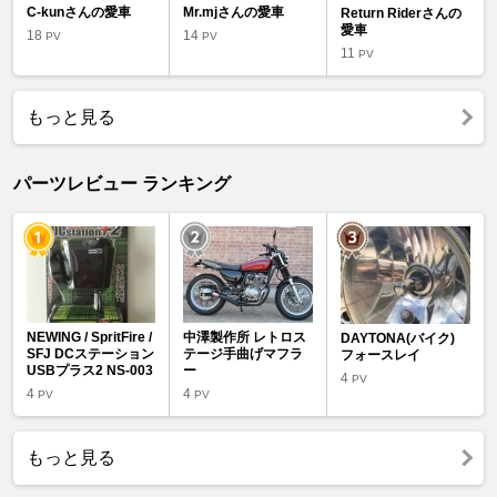
C-kunさんの愛車
Mr.mjさんの愛車
Return Riderさんの
愛車
18
14
PV
PV
11
PV
もっと見る
パーツレビュー ランキング
NEWING / SpritFire /
中澤製作所 レトロス
DAYTONA(バイク)
SFJ DCステーション
テージ手曲げマフラ
フォースレイ
USBプラス2 NS-003
ー
4
PV
4
4
PV
PV
もっと見る