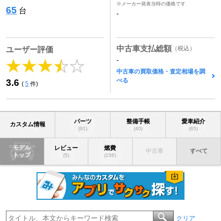
※メーカー発表当時の価格です
65
台
-
中古車支払総額
（税込）
ユーザー評価
-
中古車の買取価格・査定相場を調
べる
3.6
(
5
件)
パーツ
整備手帳
愛車紹介
カスタム情報
(91)
(40)
(65)
モデル
レビュー
燃費
中古車
すべて
トップ
(5)
(156)
クリア