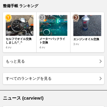
整備手帳 ランキング
セルフでオイル交換
メーターバックライ
エンジンオイル交換
しました^_^
ト交換
3
PV
4
4
PV
PV
もっと見る
すべてのランキングを見る
ニュース (carview!)