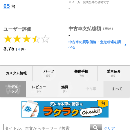
※メーカー発表当時の価格です
65
台
-
中古車支払総額
（税込）
ユーザー評価
-
中古車の買取価格・査定相場を調
べる
3.75
(
4
件)
パーツ
整備手帳
愛車紹介
カスタム情報
(57)
(70)
(65)
モデル
レビュー
燃費
中古車
すべて
トップ
(4)
(2)
クリア