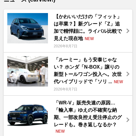
【かわいいだけの「フィット」
は卒業？】新グレード「Z」追
加で精悍顔に。ライバル比較で
見えた現在地
NEW
2026年8月7日
「ルーミー」もう安泰じゃな
い？ ホンダ「N-BOX」譲りの
新型トールワゴン投入へ。次世
代ハイブリッドで「ソリ ...
NEW
2026年8月7日
「WR-V」販売失速の原因…
「輸入車」ゆえの不確実な納
期、一部改良控え受注停止のグ
レードも。巻き返しなるか？
NEW