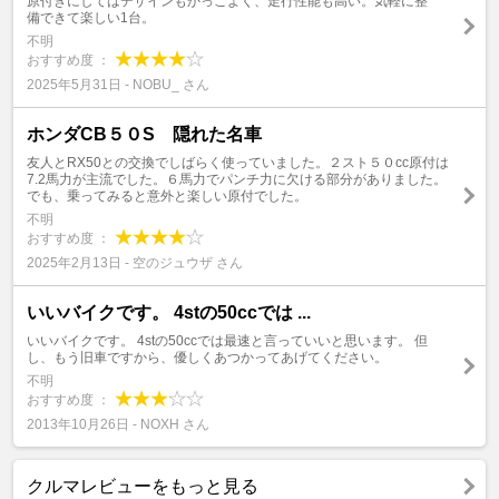
原付きにしてはデザインもかっこよく、走行性能も高い。気軽に整
備できて楽しい1台。
不明
おすすめ度 ：
2025年5月31日 - NOBU_ さん
ホンダCB５０S 隠れた名車
友人とRX50との交換でしばらく使っていました。２スト５０cc原付は
7.2馬力が主流でした。６馬力でパンチ力に欠ける部分がありました。
でも、乗ってみると意外と楽しい原付でした。
不明
おすすめ度 ：
2025年2月13日 - 空のジュウザ さん
いいバイクです。 4stの50ccでは ...
いいバイクです。 4stの50ccでは最速と言っていいと思います。 但
し、もう旧車ですから、優しくあつかってあげてください。
不明
おすすめ度 ：
2013年10月26日 - NOXH さん
クルマレビューをもっと見る