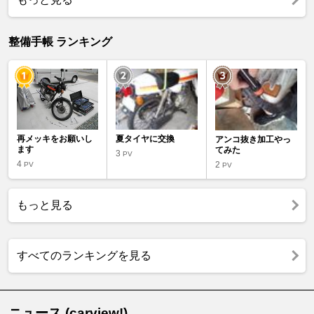
整備手帳 ランキング
再メッキをお願いし
夏タイヤに交換
アンコ抜き加工やっ
ます
てみた
3
PV
4
2
PV
PV
もっと見る
すべてのランキングを見る
ニュース (carview!)