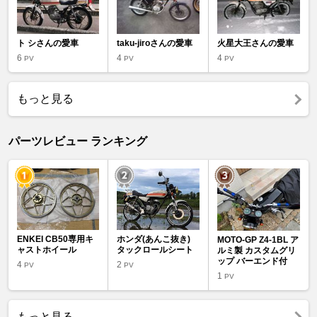
ト シさんの愛車
taku-jiroさんの愛車
火星大王さんの愛車
6
4
4
PV
PV
PV
もっと見る
パーツレビュー ランキング
ENKEI CB50専用キ
ホンダ(あんこ抜き)
MOTO-GP Z4-1BL ア
ャストホイール
タックロールシート
ルミ製 カスタムグリ
ップ バーエンド付
4
2
PV
PV
1
PV
もっと見る