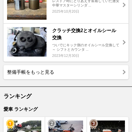
レストア時にとりあえず装着していた激安
中華マスターシリンダ ...
2025年10月20日
クラッチ交換2とオイルシール
交換
ついでにキック側のオイルシール交換して
～ シフトとカウンタ ...
2023年12月30日
整備手帳をもっと見る
ランキング
愛車 ランキング