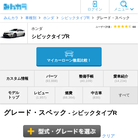
ログイン
メニュー
みんカラ
車種別
ホンダ
シビックタイプR
グレード・スペック
ユーザー評価：
4.6
ホンダ
シビックタイプR
マイカーローン徹底比較！
パーツ
整備手帳
愛車紹介
カスタム情報
(93,888)
(40,109)
(14,234)
モデル
レビュー
燃費
中古車
すべて
トップ
(1,957)
(68,364)
(830)
グレード・スペック
- シビックタイプR
クリア