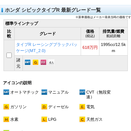
ホンダ シビックタイプR 最新グレード一覧
※新車価格はメーカー発表当時の価格です
標準ラインナップ
比
価格
排気量/燃費
グレード
較
(税込)
航続距離
タイプR レーシングブラックパッ
1995cc/12.5k
618万円
ケージ(MT_2.0)
m
諸
元
アイコンの説明
オートマチック
マニュアル
CVT（無段変
速）
ガソリン
ディーゼル
電気
水素
LPG
天然ガス