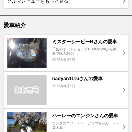
クルマレビューをもっと見る
愛車紹介
ミスターシービーRさんの愛車
千葉のオートショップTOMIZAWAから新
車で購入2006 ...
2026年8月6日
naoyan1116さんの愛車
2026年8月5日
ハーレーのエンジンさんの愛車
ホンダのエフ ＜＜ フジコちゃん ＞＞
２８歳 ...