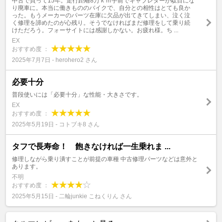
中古で買って15年。走行距離8万ｋｍ手前でキャブレターが駄目にな
り廃車に。本当に働きもののバイクで、自分との相性はとても良か
った。もうメーカーのパーツ在庫に欠品が出てきてしまい、泣く泣
く修理を諦めたのが心残り。そうでなければまだ修理をして乗り続
けただろう。フォーサイトには感謝しかない。お疲れ様。ち ...
EX
おすすめ度 ：
2025年7月7日 - herohero2 さん
必要十分
普段使いには「必要十分」な性能・大きさです。
EX
おすすめ度 ：
2025年5月19日 - コトブキ8 さん
タフで長寿命！ 飽きなければ一生乗れま ...
修理しながら乗り潰すことが前提の車種 中古修理パーツなどは意外と
あります。
不明
おすすめ度 ：
2025年5月15日 - 二輪junkie こねくりん さん