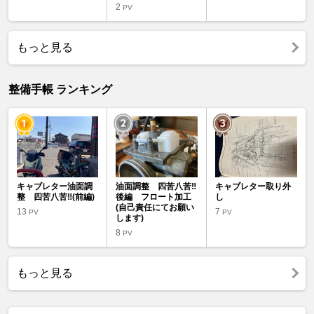
2
PV
もっと見る
整備手帳 ランキング
キャブレター油面調
油面調整 四苦八苦‼️
キャブレター取り外
整 四苦八苦‼️(前編)
後編 フロート加工
し
(自己責任にてお願い
13
7
PV
PV
します)
8
PV
もっと見る