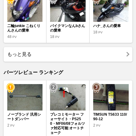
二輪junkie こねくり
バイクマンなんbさん
ハナ_さんの愛車
んさんの愛車
の愛車
18
PV
48
18
PV
PV
もっと見る
パーツレビュー ランキング
ノーブランド 汎用シ
プレコミモーター フ
TIMSUN TS633 110/
ートダンパー
ォーサイト・PS25
90-12
0・MF06/08フォルツ
2
2
PV
PV
ァ対応可能 オートチ
ョーク