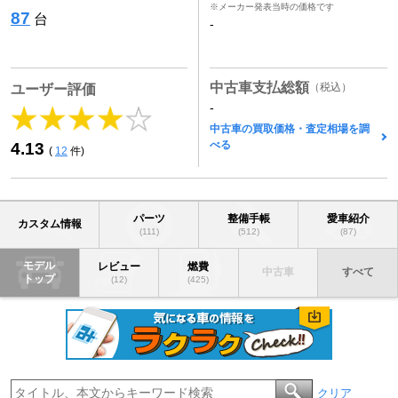
※メーカー発表当時の価格です
87
台
-
中古車支払総額
（税込）
ユーザー評価
-
中古車の買取価格・査定相場を調
べる
4.13
(
12
件)
パーツ
整備手帳
愛車紹介
カスタム情報
(111)
(512)
(87)
モデル
レビュー
燃費
中古車
すべて
トップ
(12)
(425)
クリア