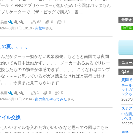
ゴールド PROアプリケーターが無いため！今回はバッタもん
プリケーターで...(ザ・ビッグで購入) ...当 ...
最新オ
62
0
1
難易度
026年6月27日 19:19
赤松中
さん
埼玉県
この夏、、、、
なんだかクーラー効かない現象勃発。もともと南国では夜間
は効いても日中は効かず、、、、 メーカーあるあるでリレー
ニュー
交換したものの効果が体感できず、、、、 こうなればコンプ
Q&A
かな～～～と思っているがガス残見なければと実行に移せ
質問で
ず。。。今度また見てもらいます
テール
ットの
1
0
0
難易度
ックも .
026年6月21日 23:34
南の島でやってみた
さん
2026/0
ステア
中古購
オイル交換
いてませ
2022/0
少しいいオイルを入れた方がいいかなと思って今回はこちら
異音