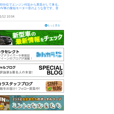
30分位でエンジン付近から異音がして来る。
HV車の擬似モーター音のような音です。音
1/12 10:04
もっと見る