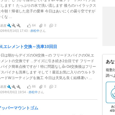
車します！ たっぷりの水で洗い流します 後ろのハイラックス
は今朝！帰省した息子の愛車 今日はあいにくの曇り空ですが
くな ...
64
0
2
難易度
026年6月14日 17:43
赤松中
さん
Oil,エレメント交換～洗車10回目
今日は朝からデイズのOil交換～の フリードスパイクのOil,エ
レメントの交換です ...デイズに引き続き2台目です フリード
あな
スパイク簡単点検ですが！特に問題なし👍 Oil交換後はフリー
複数
ドスパイクも洗車します そして！最近お気に入りのウルトラ
調べ
ハードWコーティングを施工 今日は天気も良く結構暑い ...
66
0
2
難易度
026年6月6日 19:54
赤松中
さん
アッパーマウントゴム