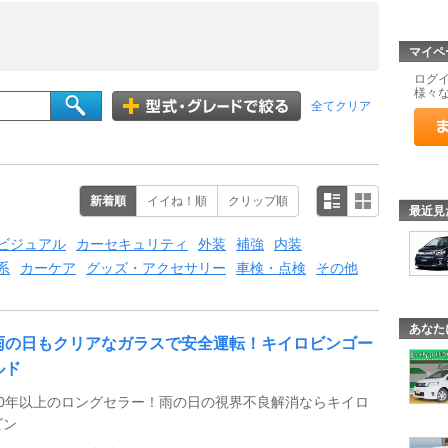
マイペ
ログ
様々
全てクリア
新着順
イイね！順
クリップ順
最近見
ビジュアル
カーセキュリティ
外装
補強
内装
系
カーケア
グッズ・アクセサリー
車検・点検
その他
あなた
雨の日もクリアなガラスで安全運転！キイロビンゴー
ルド
50年以上のロングセラー！雨の日の視界不良解消ならキイロ
ビン