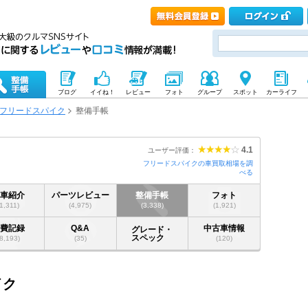
ブログ
イイね！
レビュー
フォト
グループ
スポット
カーライフ
フリードスパイク
整備手帳
4.1
ユーザー評価：
フリードスパイクの車買取相場を調
べる
愛車紹介
パーツレビュー
整備手帳
フォト
(1,311)
(4,975)
(3,338)
(1,921)
燃費記録
Q&A
中古車情報
グレード・
スペック
(8,193)
(35)
(120)
イク