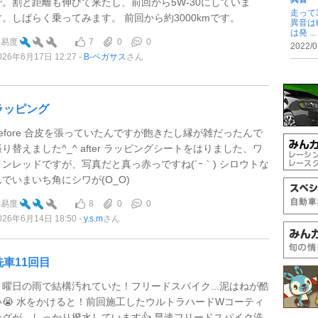
で。割と距離も伸びて来たし、前回から5W-30にしていま
走って
す。しばらく乗ってみます。 前回から約3000kmです。
異音は
は発 ...
7
0
0
難易度
2022/0
026年6月17日 12:27
B-ペガサス
さん
ラッピング
before 合皮を張っていたんですが飽きたし縁が雑だったんで
張り替えました^_^ after ラッピングシートをはりました、ワ
インレッドですが、写真だと真っ赤っですね(´ｰ｀) シロウトな
んでいまいち角にシワが(O_O)
8
0
0
難易度
026年6月14日 18:50
y.s.m
さん
洗車11回目
月曜日の雨で結構汚れていた！フリードスパイク...泥はねが酷
い😭 水をかけると！前回施工したウルトラハードWコーティ
ングが、しっかり撥水しています👍 早速フリードスパイク洗