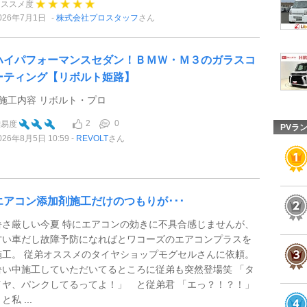
オススメ度
026年7月1日
株式会社プロスタッフ
さん
ハイパフォーマンスセダン！ＢＭＷ・Ｍ３のガラスコ
ーティング【リボルト姫路】
●施工内容 リボルト・プロ
2
0
難易度
PVラ
026年8月5日 10:59
REVOLT
さん
エアコン添加剤施工だけのつもりが･･･
暑さ厳しい今夏 特にエアコンの効きに不具合感じませんが、
古い車だし故障予防になればとワコーズのエアコンプラスを
施工。 従弟オススメのタイヤショップモグセルさんに依頼。
暑い中施工していただいてるところに従弟も突然登場笑 「タ
イヤ、パンクしてるってよ！」 と従弟君 「エっ？！？！」
私 ...