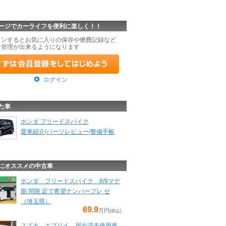
ージでカーライフを便利に楽しく！！
インするとお気に入りの保存や燃費記録など
な管理が出来るようになります
ログイン
た車
ホンダ フリードスパイク
愛車紹介
/
パーツレビュー
/
整備手帳
にオススメの中古車
ホンダ フリードスパイク 8/9マデ
期 間限 定で希望ナンバープレ ゼ
（埼玉県）
69.9
万円
(税込)
スズキ エブリイ 届出済未使用車