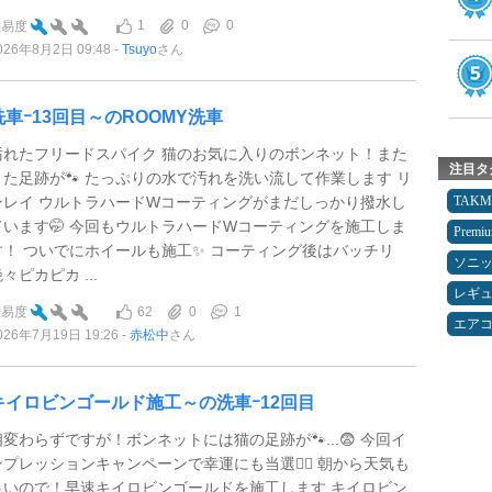
1
0
0
難易度
026年8月2日 09:48
Tsuyo
さん
洗車ｰ13回目～のROOMY洗車
汚れたフリードスパイク 猫のお気に入りのボンネット！また
注目タ
また足跡が🐾 たっぷりの水で汚れを洗い流して作業します リ
ンレイ ウルトラハードWコーティングがまだしっかり撥水し
TAK
ています🤭 今回もウルトラハードWコーティングを施工しま
Premi
す！ ついでにホイールも施工✨ コーティング後はバッチリ
ソニ
々ピカピカ ...
レギ
62
0
1
難易度
エア
026年7月19日 19:26
赤松中
さん
キイロビンゴールド施工～の洗車ｰ12回目
相変わらずですが！ボンネットには猫の足跡が🐾...😨 今回イ
ンプレッションキャンペーンで幸運にも当選🙇‍♂️ 朝から天気も
良いので！早速キイロビンゴールドを施工します キイロビン