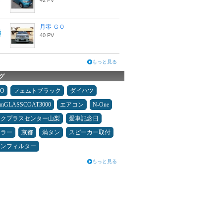
42 PV
月零 ＧＯ
40 PV
もっと見る
グ
MO
フェムトブラック
ダイハツ
umGLASSCOAT3000
エアコン
N-One
ックプラスセンター山梨
愛車記念日
ュラー
京都
満タン
スピーカー取付
コンフィルター
もっと見る