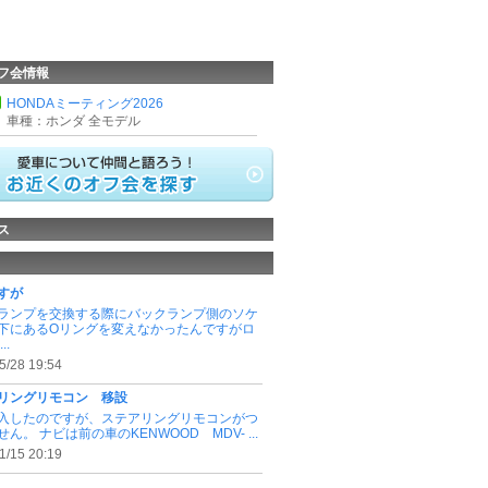
フ会情報
HONDAミーティング2026
車種：ホンダ 全モデル
ス
すが
ランプを交換する際にバックランプ側のソケ
下にあるOリングを変えなかったんですがロ
..
5/28 19:54
リングリモコン 移設
入したのですが、ステアリングリモコンがつ
ん。 ナビは前の車のKENWOOD MDV- ...
1/15 20:19