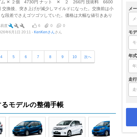
ム ✕ ２個 4730円 ナット ✕ ２ 266円 技術料 6600
円 交換後、突き上げが減少しマイルドになった。交換前は小
メー
さな段差でさえゴツゴツしていた。価格は大幅な値引きあり
6
0
0
難易度
モデ
026年6月1日 20:11
KenKenさん
さん
年式
4
5
6
7
8
9
10
次へ
走行
するモデルの整備手帳