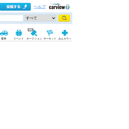
ヘルプ
愛車
イベント
オークション
サーキット
みんカラ＋