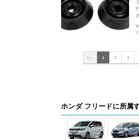
ゴ
2
前へ
1
2
3
ホンダ フリードに所属