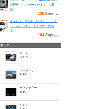
禁煙車 スズキセーフティサ（滋賀
県）
126.9
万円
(税込)
ダイハツ タント LEDオートライ
ト パワースライドドアウ（広島
県）
184.8
万円
(税込)
ンキング
柴っち
143 PV
レウカンサ
48 PV
ーたいぞうー
46 PV
かえて”