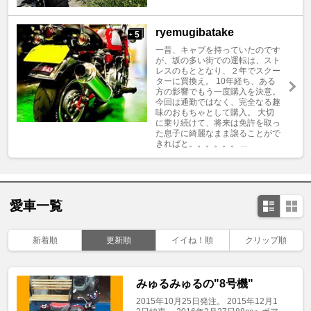
ryemugibatake
5
+
一昔、キャブを持っていたのです
が、坂の多い街での運転は、スト
レスのもととなり、２年でスクー
ターに買換え。 10年経ち、ある
方の影響でもう一度購入を決意。
今回は通勤ではなく、完全なる趣
味のおもちゃとして購入。 大切
に乗り続けて、将来は免許を取っ
た息子に綺麗なまま譲ることがで
きればと。。。。。。 ...
愛車一覧
新着順
更新順
イイね！順
クリップ順
みゅるみゅるの"8号機"
2015年10月25日発注。 2015年12月1