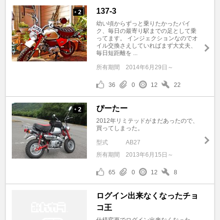
137-3
2
+
幼い頃からずっと乗りたかったバイ
ク、毎日の最寄り駅までの足として乗
ってます。 インジェクションなのでオ
イル交換さえしていればまず大丈夫、
毎日短距離を ...
所有期間
2014年6月29日～
36
0
12
22
ぴーたー
2
+
2012年リミテッドがまだあったので、
買ってしまった。
型式
AB27
所有期間
2013年6月15日～
65
0
12
8
ログイン出来なくなったチョ
コ王
仕様変更でログイン出来なくなった。