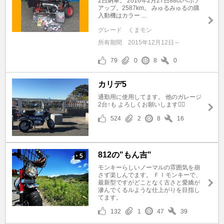
2日納車。 2016年2月27日88ccへボア
アップ。2587km。 みゅるみゅるの購
入動機はカラー ...
グレード
くまモン
所有期間
2015年12月12日～
79
0
8
0
カリデ5
通勤用に使用してます。 他のガレージ
2台↑も よろしくお願いします🙇‍♂️
524
2
8
16
812の"もん吉"
5
+
モンキーらしいノーマルの雰囲気を崩
さず楽しんでます。 ＦＩモンキーで、
最新型ですがどことなく古さと愛嬌が
滲んでくるルような仕上がりを目指し
てます。
132
1
47
39