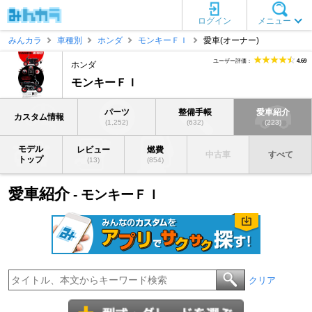
ログイン
メニュー
みんカラ
車種別
ホンダ
モンキーＦＩ
愛車(オーナー)
ユーザー評価：
4.69
ホンダ
モンキーＦＩ
パーツ
整備手帳
愛車紹介
カスタム情報
(1,252)
(632)
(223)
モデル
レビュー
燃費
中古車
すべて
トップ
(13)
(854)
愛車紹介
- モンキーＦＩ
クリア