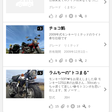
グレード
くまモン
2
0
0
0
チョコ餡
3
+
2009年式モンキーリミテッドのライト
牽引仕様です
グレード
リミテッド
所有期間
2009年12月1日～
9
0
0
2
ラムちーの"トコまる"
5
+
モンキー50FI🐒をお迎えしました😆 モ
ンキー125以来のお猿さん…50ccめっ
ちゃ遅くて楽しい😂モトコンポを思い
出します。笑 ノーマ ...
型式
JBH
15
0
18
0