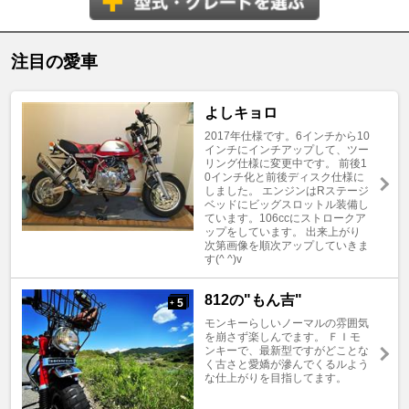
注目の愛車
よしキョロ
2017年仕様です。6インチから10
インチにインチアップして、ツー
リング仕様に変更中です。 前後1
0インチ化と前後ディスク仕様に
しました。 エンジンはRステージ
ベッドにビッグスロットル装備し
ています。106ccにストロークア
ップをしています。 出来上がり
次第画像を順次アップしていきま
す(^ ^)v
812の"もん吉"
5
+
モンキーらしいノーマルの雰囲気
を崩さず楽しんでます。 ＦＩモ
ンキーで、最新型ですがどことな
く古さと愛嬌が滲んでくるルよう
な仕上がりを目指してます。