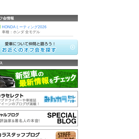
フ会情報
HONDAミーティング2026
車種：ホンダ 全モデル
ス