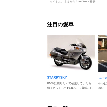
注目の愛車
STARRYSKY
tamy
BMWに乗りたくて検索していたら
やっぱ
偶々ヒットしたPC800。２輪車ET ...
800。