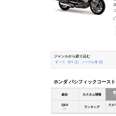
エ
ジャンルから絞り込む
すべて
DIY (
1
)
ノーマル車 (
2
)
ホンダ パシフィックコースト
総合
カスタム情報
Q&A
クル
ランキング
(0)