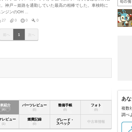
量。神戸～姫路を通勤していた最高の相棒でした。車検時に
ンジンのOH ...
27
0
0
0
前へ
1
次へ
あな
愛車紹介
パーツレビュー
整備手帳
フォト
複数
(4)
(0)
(0)
(0)
調べ
マレビュー
燃費記録
グレード・
中古車情報
スペック
(1)
(0)