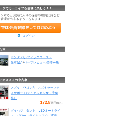
ージでカーライフを便利に楽しく！！
インするとお気に入りの保存や燃費記録など
な管理が出来るようになります
ログイン
た車
ホンダ パシフィックコースト
愛車紹介
/
パーツレビュー
/
整備手帳
にオススメの中古車
スズキ ワゴンR スズキセーフテ
ィサポート/デュアルセンサ（千葉
県）
172.8
万円
(税込)
ダイハツ タント LEDオートライ
ト パワースライドドアウ（広島