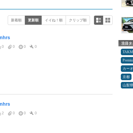
新着順
更新順
イイね！順
クリップ順
tnhrs
注目タ
0
0
0
0
TAK
Premi
カー
京都
山梨
tnhrs
2
0
0
0