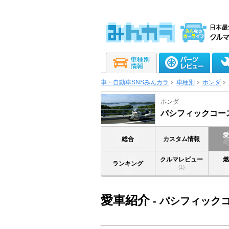
車・自動車SNSみんカラ
車種別
ホンダ
ホンダ
パシフィックコー
総合
カスタム情報
クルマレビュー
ランキング
(1)
愛車紹介
- パシフィック