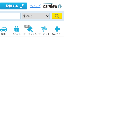
ヘルプ
愛車
イベント
オークション
サーキット
みんカラ＋