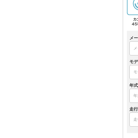
メー
モデ
年式
走行