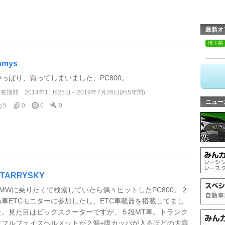
最新オ
埼玉県
amys
やっぱり、買ってしまいました、PC800。
所有期間
2014年11月25日～2019年7月26日(約5年間)
ニュー
5
0
0
0
STARRYSKY
BMWに乗りたくて検索していたら偶々ヒットしたPC800。２
輪車ETCモニターに参加したし、ETC車載器を搭載してまし
た。見た目はビックスクーターですが、５段MT車。トランク
はフルフェイスヘルメットが２個+雨カッパが入るほどの大容