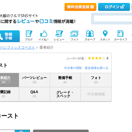
ブログ
イイね！
レビュー
フォト
グループ
スポット
カーライフ
パシフィックコースト
愛車紹介
4
ユーザー評価：
スト
中古車の買取・査定相場を調べる
愛車紹介
パーツレビュー
整備手帳
フォト
(4)
(0)
(0)
(0)
燃費記録
Q&A
グレード・
中古車情報
スペック
(0)
(0)
コースト