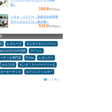
県）
184.8
万円
(税込)
トヨタ ハリアー 登録済未使用車
モデリスタエアロ（東京都）
532.9
万円
(税込)
グ
MO
レヴォーグ
モニターキャンペーン
umGLASSCOAT3000
ラーメン
オーディオ専門店
N-One
レギュラー
セルフGS
ホンダ・スーパードリーム
県カーオーディオ
エアコンフィルター
もっと見る