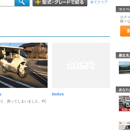
全てクリア
マイペ
ログ
様々
最近見
あなた
s
ttnhrs
り、買ってしまいました、PC