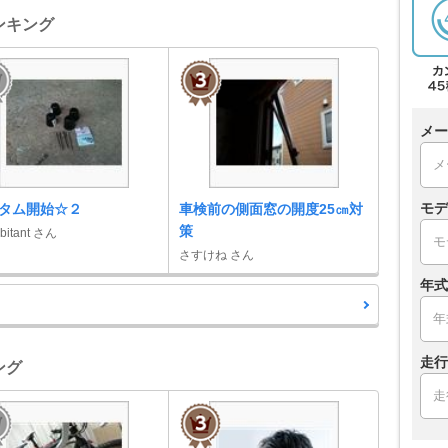
ンキング
メー
モデ
タム開始☆２
車検前の側面窓の開度25㎝対
策
abitant さん
さすけね さん
年式
走行
ング