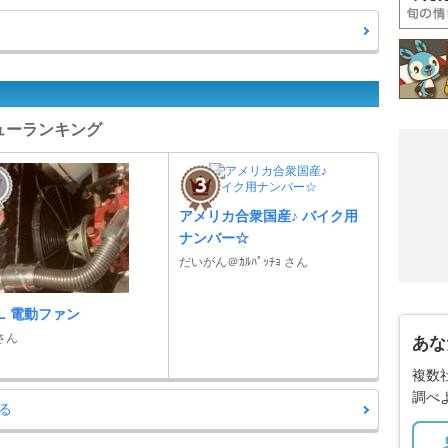
ビューランキング
アメリカ合衆国産♪ バイク用
ナンバー☆
だいがん＠ｶﾙﾊﾟｯﾁｮ さん
AL 電動ファン
 さん
あな
複数
調べ
る