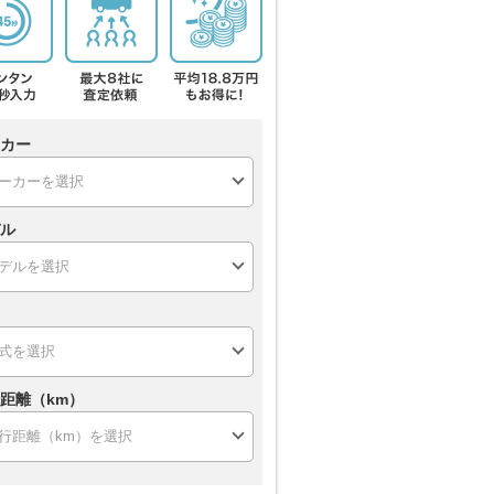
カー
ル
距離（km）