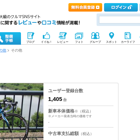
ブログ
イイね！
レビュー
フォト
グループ
スポット
カーライフ
の他
その他
ユーザー登録台数
1,405
台
新車本体価格
※（税込）
※メーカー発表当時の価格です
-
中古車支払総額
（税込）