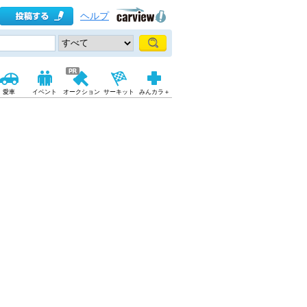
ヘルプ
愛車
イベント
オークション
サーキット
みんカラ＋