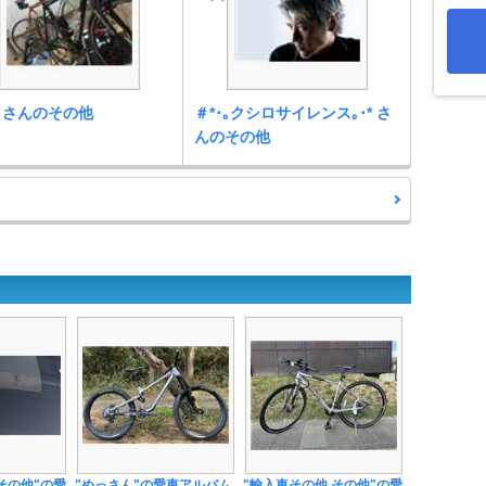
 さんのその他
＃*･｡クシロサイレンス｡･* さ
んのその他
その他"の愛
"めっさん"の愛車アルバム
"輸入車その他 その他"の愛