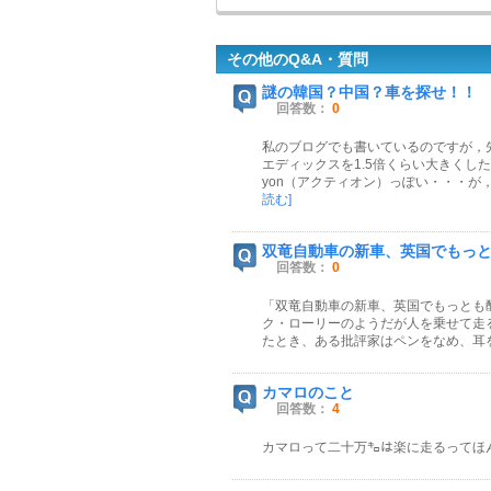
その他のQ&A・質問
謎の韓国？中国？車を探せ！！
回答数：
0
私のブログでも書いているのですが，
エディックスを1.5倍くらい大きくし
yon（アクティオン）っぽい・・・が，
読む]
双竜自動車の新車、英国でもっとも
回答数：
0
「双竜自動車の新車、英国でもっとも醜い
ク・ローリーのようだが人を乗せて走る双竜
たとき、ある批評家はペンをなめ、耳をか
カマロのこと
回答数：
4
カマロって二十万㌔は楽に走るってほ