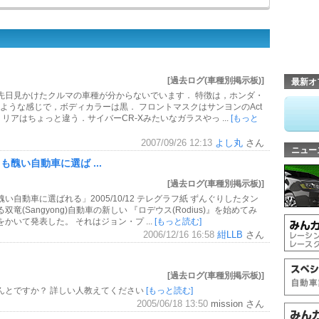
[過去ログ(車種別掲示板)]
最新オ
先日見かけたクルマの車種が分からないでいます． 特徴は，ホンダ・
たような感じで，ボディカラーは黒． フロントマスクはサンヨンのAct
リアはちょっと違う．サイバーCR-Xみたいなガラスやっ ...
[もっと
2007/09/26 12:13
よし丸
さん
ニュー
醜い自動車に選ば ...
[過去ログ(車種別掲示板)]
自動車に選ばれる」2005/10/12 テレグラフ紙 ずんぐりしたタン
(Sangyong)自動車の新しい 『ロデウス(Rodius)』を始めてみ
いて発表した。 それはジョン・プ ...
[もっと読む]
2006/12/16 16:58
紺LLB
さん
[過去ログ(車種別掲示板)]
んとですか？ 詳しい人教えてください
[もっと読む]
2005/06/18 13:50
mission さん