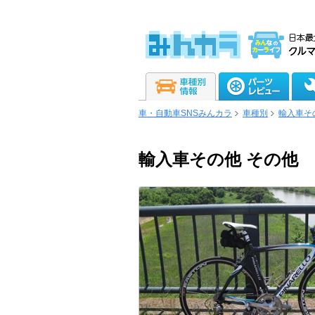
車・自動車SNSみんカラ
車種別
輸入車そ
輸入車その他 その他