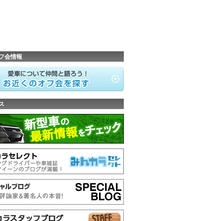
フ会情報
ス