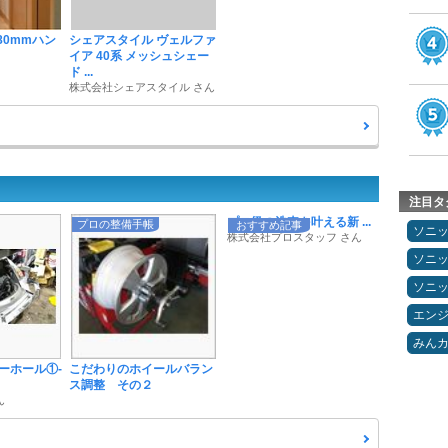
80mmハン
シェアスタイル ヴェルファ
イア 40系 メッシュシェー
ド ...
株式会社シェアスタイル さん
注目タ
プロ級の洗車を叶える新 ...
プロの整備手帳
おすすめ記事
ソニ
株式会社プロスタッフ さん
ソニ
ソニ
エン
みん
ーホール①-
こだわりのホイールバラン
ス調整 その２
ん