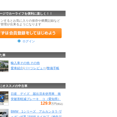
ージでカーライフを便利に楽しく！！
インするとお気に入りの保存や燃費記録など
な管理が出来るようになります
ログイン
た車
輸入車その他 その他
愛車紹介
/
パーツレビュー
/
整備手帳
にオススメの中古車
日産 デイズ 届出済未使用車 衝
突被害軽減ブレーキ コ（愛知県）
129.9
万円
(税込)
BMW 1シリーズ アルカンタラ ヴ
ェガンザ黒 18AW タイヤプ（神奈川