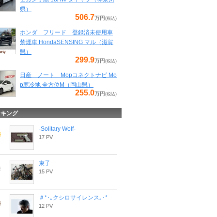
県）
506.7
万円
(税込)
ホンダ フリード 登録済未使用車
禁煙車 HondaSENSING マル（滋賀
県）
299.9
万円
(税込)
日産 ノート Mopコネクトナビ Mo
p寒冷地 全方位M（岡山県）
255.0
万円
(税込)
ンキング
-Solitary Wolf-
17 PV
束子
15 PV
＃*･｡クシロサイレンス｡･*
12 PV