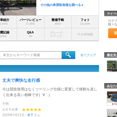
-
その他の車買取相場を調べる
マイペ
愛車紹介
パーツレビュー
整備手帳
フォト
ログ
(1,405)
(1,359)
(934)
(11,034)
様々
燃費記録
Q&A
グレード・
中古車情報
スペック
(204)
(6)
最近見
全てクリア
丈夫で爽快な走行感
あなた
今は競技使用はなくツーリング仕様に変更して移動を楽し
く出来る良い相棒です( ´∀｀)
不明
おすすめ度：
2026年3月21日
束子
さん