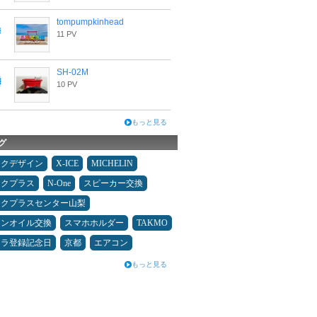
tompumpkinhead
11 PV
SH-02M
10 PV
もっと見る
グ
ックデザイン
X-ICE
MICHELIN
ックプラス
N-One
スピーカー交換
ックプラスセンター山梨
ジンオイル交換
スマホホルダー
TAKMO
カラ登録記念日
京都
エアコン
もっと見る