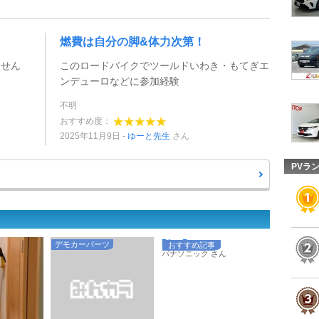
燃費は自分の脚&体力次第！
ません
このロードバイクでツールドいわき・もてぎエ
ンデューロなどに参加経験
不明
おすすめ度：
2025年11月9日
ゆーと先生
さん
PVラ
Blue Batter ...
デモカーパーツ
おすすめ記事
パナソニック さん