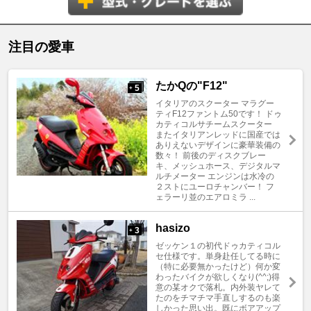
注目の愛車
たかQの"F12"
5
+
イタリアのスクーター マラグー
ティF12ファントム50です！ ドゥ
カティコルサチームスクーター
またイタリアンレッドに国産では
ありえないデザインに豪華装備の
数々！ 前後のディスクブレー
キ、メッシュホース、デジタルマ
ルチメーター エンジンは水冷の
２ストにユーロチャンバー！ フ
ェラーリ並のエアロミラ ...
hasizo
3
+
ゼッケン１の初代ドゥカティコル
セ仕様です。単身赴任してる時に
（特に必要無かったけど）何か変
わったバイクが欲しくなり(^^;)得
意の某オクで落札。内外装ヤレて
たのをチマチマ手直しするのも楽
しかった思い出。既にボアアップ