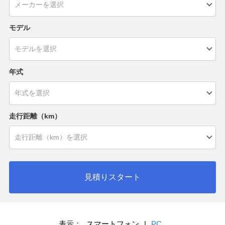
モデル
年式
走行距離（km）
見積りスタート
表示：
スマートフォン
|
PC