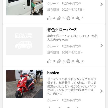
グレード
F12PHANTOM
所有期間
2025年4月17日～
4
0
0
1
青色クローバーZ
車庫で眠ってたのを起こしました 部品
大丈夫かなwww
グレード
F12PHANTOM
所有期間
2001年4月1日～
3
0
0
2
hasizo
3
+
ゼッケン１の初代ドゥカティコルセ仕
様です。単身赴任してる時に（特に必
要無かったけど）何か変わったバイク
が欲しくなり(^^;)得意の某オクで落
札。内外 ...
グレード
F12PHANTOM