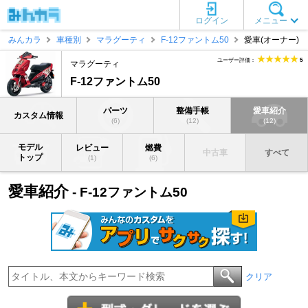
ログイン
メニュー
みんカラ
車種別
マラグーティ
F-12ファントム50
愛車(オーナー)
ユーザー評価：
5
マラグーティ
F-12ファントム50
パーツ
整備手帳
愛車紹介
カスタム情報
(6)
(12)
(12)
モデル
レビュー
燃費
中古車
すべて
トップ
(1)
(6)
愛車紹介
- F-12ファントム50
クリア