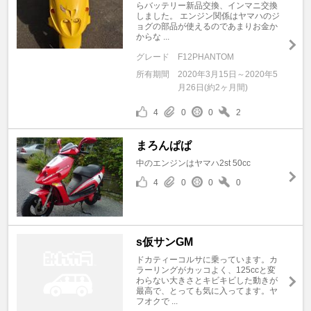
らバッテリー新品交換、インマニ交換
しました。 エンジン関係はヤマハのジ
ョグの部品が使えるのであまりお金か
からな ...
グレード
F12PHANTOM
所有期間
2020年3月15日～2020年5
月26日(約2ヶ月間)
4
0
0
2
まろんぱぱ
中のエンジンはヤマハ2st 50cc
4
0
0
0
s仮サンGM
ドカティーコルサに乗っています。カ
ラーリングがカッコよく、125ccと変
わらない大きさとキビキビした動きが
最高で、とっても気に入ってます。ヤ
フオクで ...