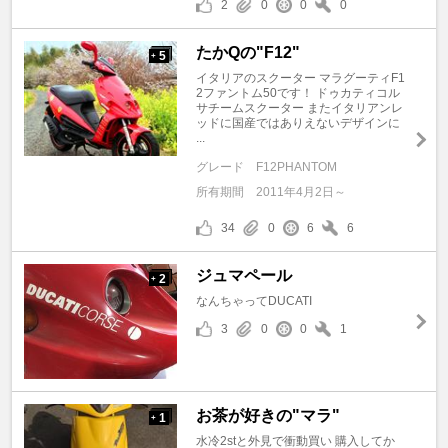
2
0
0
0
たかQの"F12"
5
+
イタリアのスクーター マラグーティF1
2ファントム50です！ ドゥカティコル
サチームスクーター またイタリアンレ
ッドに国産ではありえないデザインに
...
グレード
F12PHANTOM
所有期間
2011年4月2日～
34
0
6
6
ジュマペール
2
+
なんちゃってDUCATI
3
0
0
1
お茶が好きの"マラ"
1
+
水冷2stと外見で衝動買い 購入してか