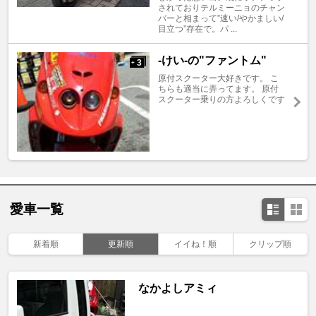
されておりテルミーニョのチャン
バーと相まって”速い/やかましい/
目立つ”存在で。パ ...
-けい-の"ファントム"
3
+
原付スクーター大好きです。 こ
ちらも適当に弄ってます。 原付
スクーター乗りの方よろしくです
愛車一覧
新着順
更新順
イイね！順
クリップ順
なかよしアミィ