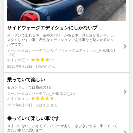
サイドウォークエディションにしかないブ ...
オープンで走れる事、余裕のパワーがある事、見た目が良い事、カ
スタムしやすい事、希少なエディションである事など魅力が多いク
ルマです。
クーパーS コンバーチブル サイドウォークエディション_RHD(DCT
_2.0)
おすすめ度 ：
2026年6月28日 - TJWAY さん
乗っていて楽しい
セカンドカーでは最高の1台
クーパーS コンバーチブル_RHD(DCT_2.0)
おすすめ度 ：
2026年6月25日 - えばきよ さん
乗っていて楽しい車です
今までにない、小さくて、パワーがあり、きびきび走る、乗っていて
楽しい車だと思います。