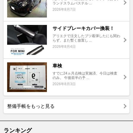
ランドスラムパステル ...
2026年8月7日
サイドブレーキカバー換装！
アリエクで注文したブツ着弾したにも関わ
らず、また暫く放置し ...
2026年8月4日
車検
すでに24ヵ月点検は実施済、今日は検査
のみ。 午後前半の予 ...
2026年8月3日
整備手帳をもっと見る
ランキング