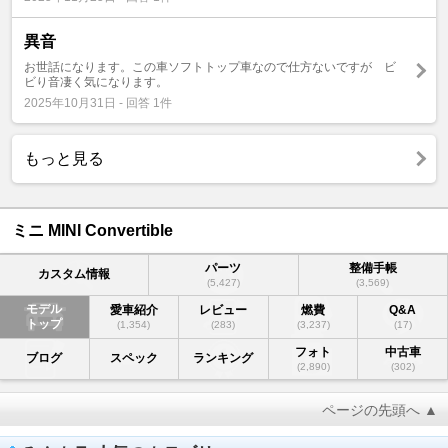
異音
お世話になります。この車ソフトトップ車なので仕方ないですが ビ
ビり音凄く気になります。
2025年10月31日 - 回答 1件
もっと見る
ミニ MINI Convertible
パーツ
整備手帳
カスタム情報
(5,427)
(3,569)
モデル
愛車紹介
レビュー
燃費
Q&A
トップ
(1,354)
(283)
(3,237)
(17)
フォト
中古車
ブログ
スペック
ランキング
(2,890)
(302)
ページの先頭へ ▲