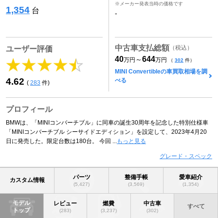
※メーカー発表当時の価格です
1,354
台
-
中古車支払総額
（税込）
ユーザー評価
40
644
～
万円
万円
（
302
件）
MINI Convertibleの車買取相場を調
4.62
べる
(
283
件)
プロフィール
BMWは、「MINIコンバーチブル」に同車の誕生30周年を記念した特別仕様車
「MINIコンバーチブル シーサイドエディション」を設定して、2023年4月20
日に発売した。限定台数は180台。 今回 ...
もっと見る
グレード・スペック
パーツ
整備手帳
愛車紹介
カスタム情報
(5,427)
(3,569)
(1,354)
モデル
レビュー
燃費
中古車
すべて
トップ
(283)
(3,237)
(302)