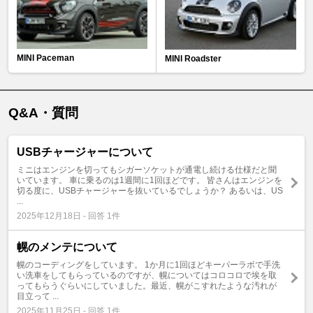
MINI Paceman
MINI Roadster
Q&A・質問
USBチャージャーについて
ミニはエンジンを切ってもシガーソケットが通電し続ける仕様だと聞
いています。 車に乗るのは1週間に1回ほどです。 皆さんはエンジンを
切る度に、USBチャージャーを抜いているでしょうか？ あるいは、US
...
2025年12月18日 - 回答 1件
幌のメンテについて
幌のコーディングをしています。 1か月に1回ほどキーパーラボで手洗
い洗車をしてもらっているのですが、幌についてはコロコロで埃を取
ってもらうぐらいにしていました。最近、幌がこすれたような汚れが
目立って ...
2025年11月25日 - 回答 1件