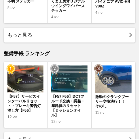
不明 ステッカー
くま工房オリジナル
パイオニア AVIC-HR
ウイングワイパース
V002
5
PV
テッカー
4
PV
4
PV
もっと見る
整備手帳 ランキング
【F57】サービスイ
【F57 F56】DCTフ
激動のクランクプー
ンターバルリセッ
ルード交換・調整・
リー交換決行！！
ト・ブレーキ警告灯
摩耗値のリセット
その1。
消し方【F56】
【ミッションオイ
11
PV
ル】
12
PV
12
PV