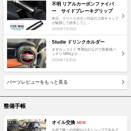
不明 リアルカーボンファイバ
ー サイドブレーキグリップ
本日、リリースボタン付近の上部キャップ
が破損して紛失してし ...
2026年7月26日
Studie ドリンクホルダー
まずカッコイイ 専用設計なので装着感バ
ッチリ MINIは小 ...
2026年7月25日
パーツレビューをもっと見る
整備手帳
オイル交換
NEW
九州で唯一の信頼おけるショップであるグ