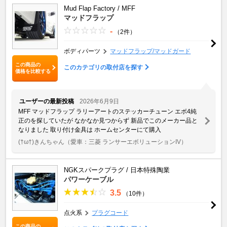
Mud Flap Factory / MFF
マッドフラップ
-
（2件）
ボディパーツ
マッドフラップ/マッドガード
この商品の
このカテゴリの取付店を探す
価格を比較する
ユーザーの最新投稿
2026年6月9日
MFF マッドフラップ ラリーアートのステッカーチューン エボ4純
正のを探していたが なかなか見つからず 新品でこのメーカー品と
なりました 取り付け金具は ホームセンターにて購入
(†ω†)きんちゃん
（愛車：三菱 ランサーエボリューションIV）
NGKスパークプラグ / 日本特殊陶業
パワーケーブル
3.5
（10件）
点火系
プラグコード
この商品の