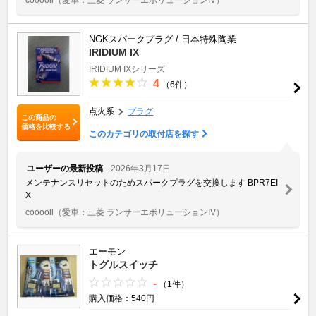
NGKスパークプラグ / 日本特殊陶業
IRIDIUM IX
IRIDIUM IXシリーズ
4
（6件）
点火系
プラグ
この商品の
価格を比較する
このカテゴリの取付店を探す
ユーザーの最新投稿
2026年3月17日
メンテナンスリセットのためスパークプラグを交換します BPR7EI
X
cooooll
（愛車：三菱 ランサーエボリューションIV）
エーモン
トグルスイッチ
-
（1件）
購入価格：540円