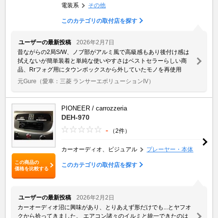
電装系
その他
このカテゴリの取付店を探す
ユーザーの最新投稿
2026年2月7日
昔ながらの2局S/W、ノブ部がアルミ風で高級感もあり後付け感は
拭えないが簡単装着と単純な使いやすさはベストセラーらしい商
品、Rrフォグ用にタウンボックスから外していたモノを再使用
元Gure
（愛車：三菱 ランサーエボリューションIV）
PIONEER / carrozzeria
DEH-970
-
（2件）
カーオーディオ、ビジュアル
プレーヤー・本体
この商品の
このカテゴリの取付店を探す
価格を比較する
ユーザーの最新投稿
2026年2月2日
カーオーディオ沼に興味があり、とりあえず形だけでも...とヤフオ
クから拾ってきました。 エアコン諸々のイルミと統一できたのは