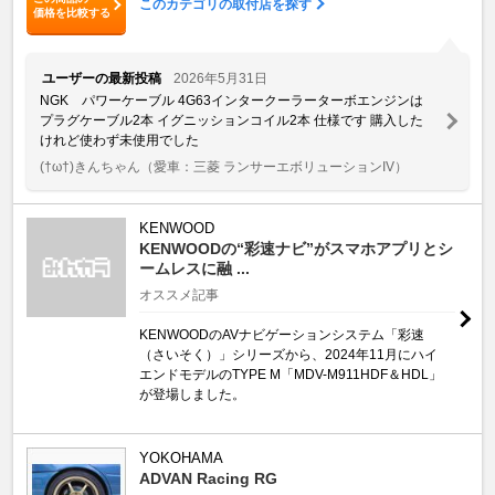
このカテゴリの取付店を探す
価格を比較する
ユーザーの最新投稿
2026年5月31日
NGK パワーケーブル 4G63インタークーラーターボエンジンは
プラグケーブル2本 イグニッションコイル2本 仕様です 購入した
けれど使わず未使用でした
(†ω†)きんちゃん
（愛車：三菱 ランサーエボリューションIV）
KENWOOD
KENWOODの“彩速ナビ”がスマホアプリとシ
ームレスに融 ...
オススメ記事
KENWOODのAVナビゲーションシステム「彩速
（さいそく）」シリーズから、2024年11月にハイ
エンドモデルのTYPE M「MDV-M911HDF＆HDL」
が登場しました。
YOKOHAMA
ADVAN Racing RG