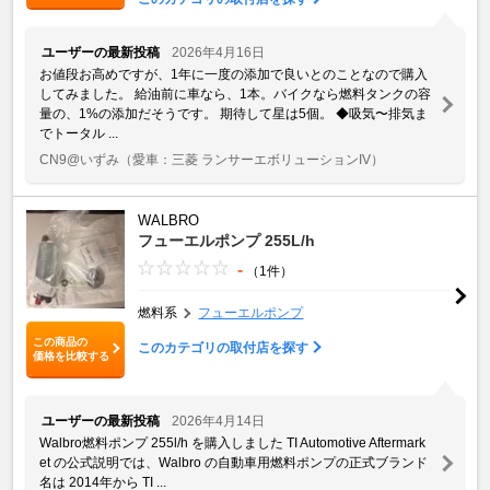
ユーザーの最新投稿
2026年4月16日
お値段お高めですが、1年に一度の添加で良いとのことなので購入
してみました。 給油前に車なら、1本。バイクなら燃料タンクの容
量の、1%の添加だそうです。 期待して星は5個。 ◆吸気〜排気ま
でトータル ...
CN9@いずみ
（愛車：三菱 ランサーエボリューションIV）
WALBRO
フューエルポンプ 255L/h
-
（1件）
燃料系
フューエルポンプ
この商品の
このカテゴリの取付店を探す
価格を比較する
ユーザーの最新投稿
2026年4月14日
Walbro燃料ポンプ 255l/h を購入しました TI Automotive Aftermark
et の公式説明では、Walbro の自動車用燃料ポンプの正式ブランド
名は 2014年から TI ...