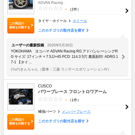
ADVAN Racing
-
（2件）
タイヤ・ホイール
ホイール
この商品の
価格を比較する
このカテゴリの取付店を探す
ユーザーの最新投稿
2026年5月30日
YOKOHAMA ヨコハマ ADVAN Racing RG アドバンレーシングR
G サイズ: 17インチ × 7.5JJ+45 PCD: 114.3 5穴 裏面刻印: ADRG 1
7-1 【タイ ...
(†ω†)きんちゃん
（愛車：三菱 ランサーエボリューションIV）
CUSCO
パワーブレース フロントロワアーム
-
（1件）
補強パーツ
メンバーブレース
この商品の
このカテゴリの取付店を探す
価格を比較する