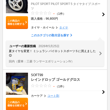
PILOT SPORT
PILOT SPORT 5
タイヤタイプ:スポー
ツ
-
（1件）
購入価格：96,800円
この商品の
価格を比較する
タイヤ・ホイール
タイヤ
このカテゴリの取付店を探す
ユーザーの最新投稿
2026年5月25日
夏タイヤを変更！ ミシュラン パイロットスポーツ５に買えました
😊
回内
（愛車：三菱 ランサーエボリューションIV）
SOFT99
レインドロップ ゴールドグロス
-
（1件）
カーケア
コート剤
この商品の
価格を比較する