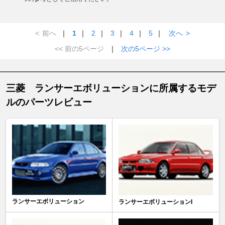
<
前へ
｜
1
｜
2
｜
3
｜
4
｜
5
｜
次へ
>
<< 前の5ページ
｜
次の5ページ >>
三菱 ランサーエボリューションに所属するモデ
ルのパーツレビュー
ランサーエボリューション
ランサーエボリューションI