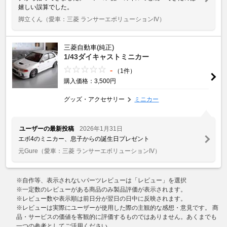
嬉しい誤算でした。
脚立くん
（愛車：三菱 ランサーエボリューションIV）
三菱自動車(純正)
1/43ダイキャストミニカー
-
（1件）
購入価格：3,500円
グッズ・アクセサリー
ミニカー
ユーザーの最新投稿
2026年1月31日
エボ4のミニカー、息子からの誕生日プレゼント
元Gure
（愛車：三菱 ランサーエボリューションIV）
※自作等、表示されないパーツレビューは「レビュー」を選択
※一定数のレビューがある商品のみ製品評価が表示されます。
※レビュー数や表示順は前日分が翌日の日中に反映されます。
※レビューは実際にユーザーが使用した際の主観的な感想・意見です。 商
品・サービスの価値を客観的に評価するものではありません。あくまでも
一つの参考としてご活用ください。