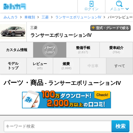
ログイン
メニュー
みんカラ
車種別
三菱
ランサーエボリューションIV
パーツレビュー
三菱
型式・グレードで絞る
ランサーエボリューションIV
パーツ
整備手帳
愛車紹介
カスタム情報
(3,667)
(2,617)
(764)
モデル
レビュー
燃費
中古車
すべて
トップ
(45)
(2,998)
パーツ・商品
- ランサーエボリューションIV