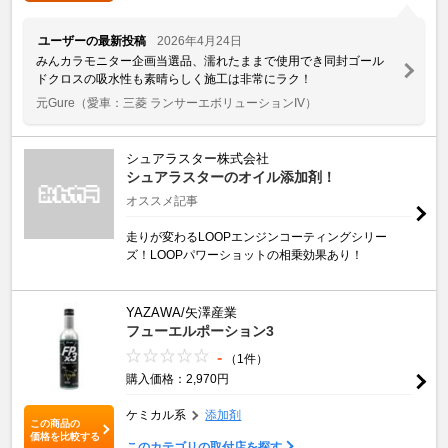
ユーザーの最新投稿
2026年4月24日
みんカラモニター企画当選品、濡れたままで使用でき同封ゴール
ドクロスの吸水性も素晴らしく施工は非常にラク！
元Gure
（愛車：三菱 ランサーエボリューションIV）
シュアラスター株式会社
シュアラスターのオイル添加剤！
オススメ記事
走りが変わるLOOPエンジンコーティングシリー
ズ！LOOPパワーショットの相乗効果あり！
YAZAWA/矢澤産業
フューエルポーション3
-
（1件）
購入価格：2,970円
ケミカル系
添加剤
この商品の
価格を比較する
このカテゴリの取付店を探す