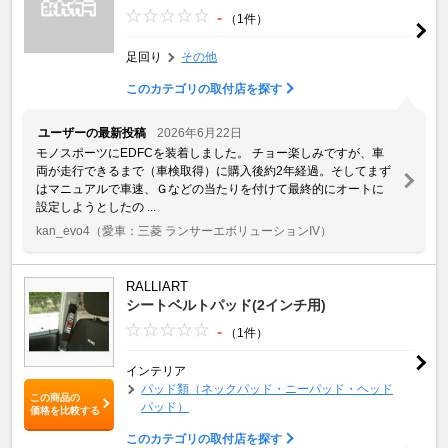
-
（1件）
足回り
その他
このカテゴリの取付店を探す
ユーザーの最新投稿
2026年6月22日
モノスポーツにEDFCを装着しました。 チョー楽しみですが、車
両が走行できるまで（車検取得）に購入後約2年経過。そしてまず
はマニュアルで車速、Ｇなどの当たりを付けて最終的にオートに
設定しようとしたの ...
kan_evo4
（愛車：三菱 ランサーエボリューションIV）
RALLIART
シートベルトパッド(2インチ用)
-
（1件）
インテリア
パッド類（ネックパッド・ニーパッド・ヘッド
この商品の
パッド）
価格を比較する
このカテゴリの取付店を探す