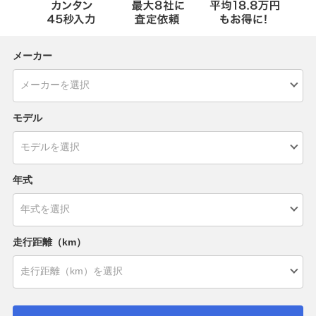
メーカー
モデル
年式
走行距離（km）