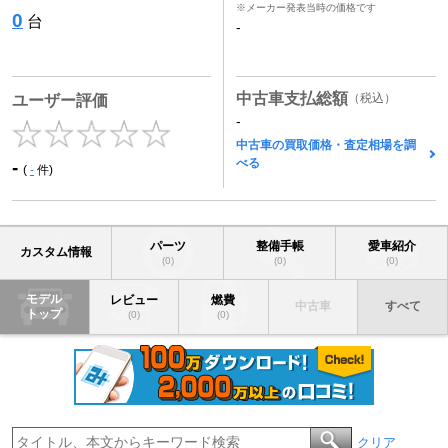
※メーカー発表当時の価格です
0
台
-
中古車支払総額
（税込）
ユーザー評価
-
中古車の買取価格・査定相場を調
べる
-
(
-
件)
パーツ
整備手帳
愛車紹介
カスタム情報
(0)
(0)
(0)
モデル
レビュー
燃費
中古車
すべて
トップ
(0)
(0)
クリア