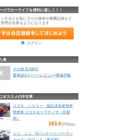
ージでカーライフを便利に楽しく！！
インするとお気に入りの保存や燃費記録など
な管理が出来るようになります
ログイン
た車
その他 5LINKS
愛車紹介
/
パーツレビュー
/
整備手帳
にオススメの中古車
スズキ ハスラー 届出済未使用車
禁煙車 スズキセーフティサ（京都
府）
163.4
万円
(税込)
ミニ ミニ Oパッケージ ハーマン
カードンサウンド（東京都）