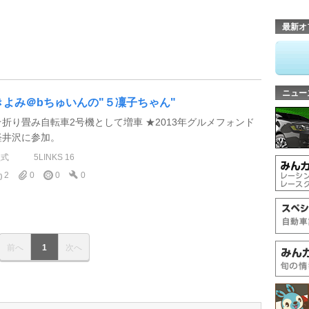
最新オ
ニュー
きよみ＠bちゅいんの"５凜子ちゃん"
☆折り畳み自転車2号機として増車 ★2013年グルメフォンド
軽井沢に参加。
型式
5LINKS 16
2
0
0
0
前へ
1
次へ