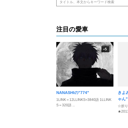
注目の愛車
5
+
NANASHIの"774"
きよ
ゃん"
1LINK＝12LLINKS=3840語 1LLINK
S＝320語 ...
☆折り
★20