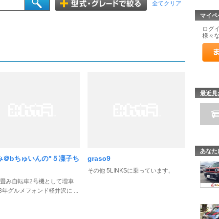
全てクリア
マイペ
ログ
様々
最近見
あなた
み＠bちゅいんの"５凜子ち
graso9
その他 5LINKSに乗っています。
畳み自転車2号機として増車
13年グルメフォンド軽井沢に ...