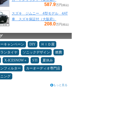
587.9
万円
(税込)
スズキ ジムニー 4型モデル 4AT
車 スズキ保証付（大阪府）
208.0
万円
(税込)
グ
ターキャンペーン
DIY
ＨＩＤ屋
ュランタイヤ
ソニックデザイン
燃費
X-ICESNOW＋
STI
夏休み
コンフィルター
カーオーディオ専門店
ドニング
もっと見る