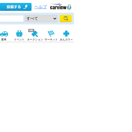
ヘルプ
愛車
イベント
オークション
サーキット
みんカラ＋