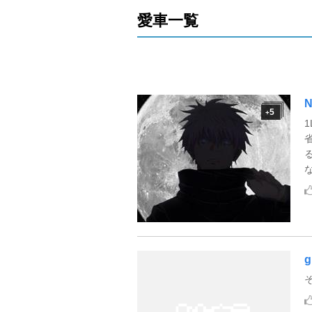
愛車一覧
N
5
+
1
g