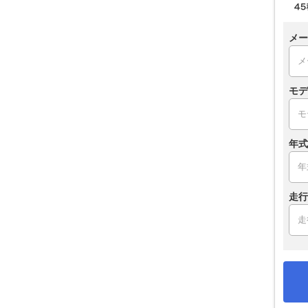
メー
モデ
年式
走行