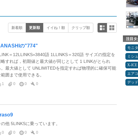
新着順
更新順
イイね！順
クリップ順
注目タ
ANASHIの"774"
モニ
LINK＝12LLINKS=3840語 1LLINKS＝320語 サイズの指定を
ミシ
省略すれば，初期値と最大値が同じとして 1 LINKがとられ
X-ICE
る。最大値として UNLIMITEDを指定すれば物理的に確保可能
エア
な範囲まで使用できる。
デッ
1
0
0
0
raso9
その他 5LINKSに乗っています。
0
0
0
0