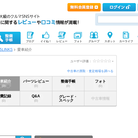
ブログ
イイね！
レビュー
フォト
グループ
スポット
カーライフ
5LINKS
愛車紹介
-
ユーザー評価：
中古車の買取・査定相場を調べる
愛車紹介
パーツレビュー
整備手帳
フォト
(3)
(0)
(0)
(0)
燃費記録
Q&A
グレード・
中古車情報
スペック
(0)
(0)