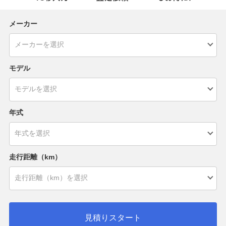
メーカー
モデル
年式
走行距離（km）
見積りスタート