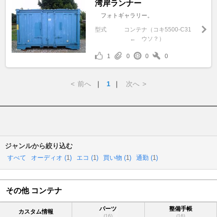
湾岸ランナー
フォトギャラリー。
型式
コンテナ（コキ5500-C31
← ウソ？）
1
0
0
0
<
前へ
｜
1
｜
次へ
>
ジャンルから絞り込む
すべて
オーディオ (
1
)
エコ (
1
)
買い物 (
1
)
通勤 (
1
)
その他 コンテナ
パーツ
整備手帳
カスタム情報
(16)
(16)