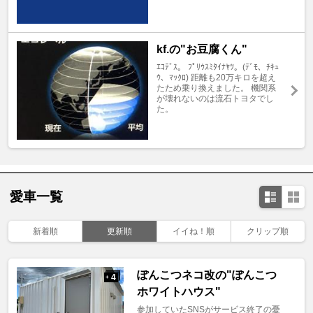
kf.の"お豆腐くん"
ｴｺﾃﾞｽ。 ﾌﾟﾘｳｽﾐﾀｲﾅﾔﾂ。(ﾃﾞﾓ、ﾁｷｭ
ｳ、ﾏｯｸﾛ) 距離も20万キロを超え
たため乗り換えました。 機関系
が壊れないのは流石トヨタでし
た。
愛車一覧
新着順
更新順
イイね！順
クリップ順
ぽんこつネコ改の"ぽんこつ
4
+
ホワイトハウス"
参加していたSNSがサービス終了の憂