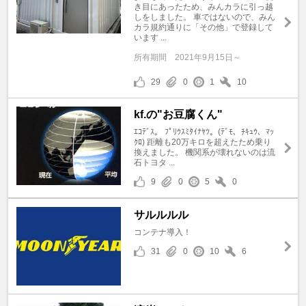
き目にあったため、みんカラに引っ越
しをしました。 車ではないので、みん
カラ規約通りに「その他」で登録して
います ...
所有期間
2021年9月15日～
29
0
1
10
kf.の"お豆腐くん"
ｴｺﾃﾞｽ。 ﾌﾟﾘｳｽﾐﾀｲﾅﾔﾂ。(ﾃﾞﾓ、ﾁｷｭｳ、ﾏｯ
ｸﾛ) 距離も20万キロを超えたため乗り
換えました。 機関系が壊れないのは流
石トヨタ ...
9
0
5
0
サルルルル
コンテナ導入！
31
0
10
6