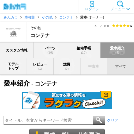
ログイン
メニュー
みんカラ
車種別
その他
コンテナ
愛車(オーナー)
ユーザー評価：
5
その他
コンテナ
パーツ
整備手帳
愛車紹介
カスタム情報
(16)
(16)
(4)
モデル
レビュー
燃費
中古車
すべて
トップ
(1)
(0)
愛車紹介
- コンテナ
クリア