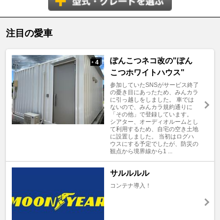
注目の愛車
ぽんこつネコ改の"ぽん
4
+
こつホワイトハウス"
参加していたSNSがサービス終了
の憂き目にあったため、みんカラ
に引っ越しをしました。 車では
ないので、みんカラ規約通りに
「その他」で登録しています。
シアター、オーディオルームとし
て利用するため、自宅の空き土地
に設置しました。 当初はログハ
ウスにする予定でしたが、防災の
観点から境界線から1 ...
サルルルル
コンテナ導入！