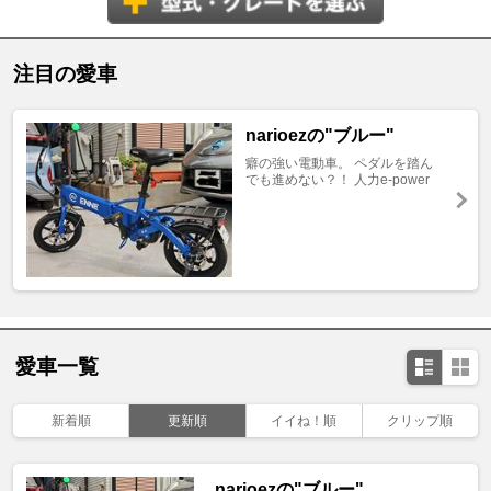
注目の愛車
narioezの"ブルー"
癖の強い電動車。 ペダルを踏ん
でも進めない？！ 人力e-power
愛車一覧
新着順
更新順
イイね！順
クリップ順
narioezの"ブルー"