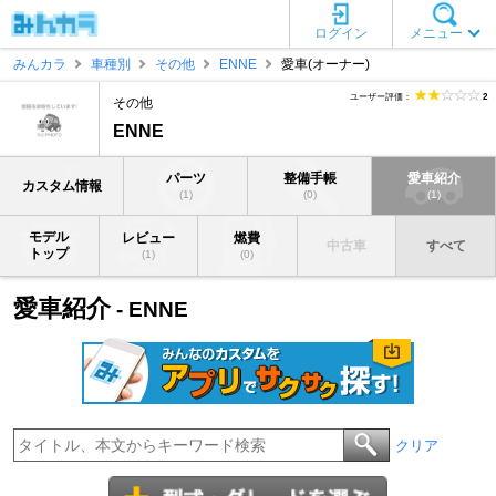
ログイン
メニュー
みんカラ
車種別
その他
ENNE
愛車(オーナー)
ユーザー評価：
2
その他
ENNE
パーツ
整備手帳
愛車紹介
カスタム情報
(1)
(0)
(1)
モデル
レビュー
燃費
中古車
すべて
トップ
(1)
(0)
愛車紹介
- ENNE
クリア