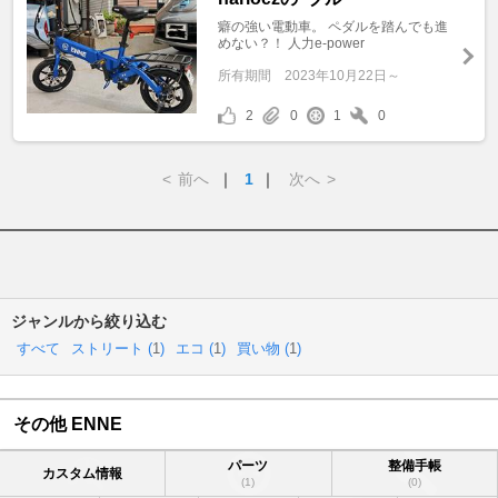
癖の強い電動車。 ペダルを踏んでも進
めない？！ 人力e-power
所有期間
2023年10月22日～
2
0
1
0
<
前へ
｜
1
｜
次へ
>
ジャンルから絞り込む
すべて
ストリート (
1
)
エコ (
1
)
買い物 (
1
)
その他 ENNE
パーツ
整備手帳
カスタム情報
(1)
(0)