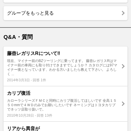
グループをもっと見る
Q&A・質問
藤壺レガリスRについて‼︎
現在、マイナー前のBZツーリングに乗ってます。 藤壺レガリスRはマ
イナー前の車両にも取り付けできますでしょうか？ カタログには97マ
イナー後となっています、わかる方いましたら教えて下さい。 よろし
く ...
2014年3月3日 - 回答 1件
カリブ復活
カローラシリーズＦＭＣと同時にカリブ復活してほしいです 全高１５
５０mmで４ＷＤのみでお願いしたいです ネーミングはトヨタカリブ
でネッツ店取り扱いで。
2010年10月28日 - 回答 13件
リアから異音が