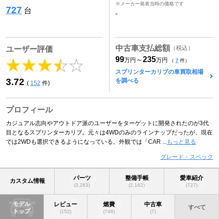
※メーカー発表当時の価格です
727
台
-
中古車支払総額
（税込）
ユーザー評価
99
235
～
万円
万円
（
7
件）
スプリンターカリブの車買取相場
3.72
を調べる
(
152
件)
プロフィール
カジュアル志向やアウトドア派のユーザーをターゲットに開発されたのが3代
目となるスプリンターカリブ。元々は4WDのみのラインナップだったが、現在
では2WDも選択できるようになっている。外観では「CAR ...
もっと見る
グレード・スペック
パーツ
整備手帳
愛車紹介
カスタム情報
(3,283)
(2,162)
(727)
モデル
レビュー
燃費
中古車
すべて
トップ
(152)
(746)
(7)