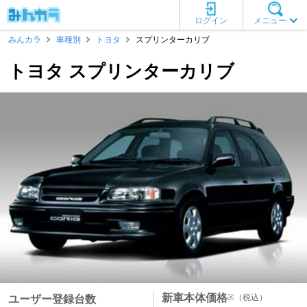
ログイン
メニュー
みんカラ
車種別
トヨタ
スプリンターカリブ
トヨタ スプリンターカリブ
新車本体価格
※
（税込）
ユーザー登録台数