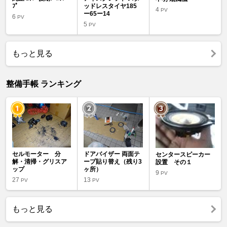
ﾌﾟ
ッドレスタイヤ185
4
PV
ー65ー14
6
PV
5
PV
もっと見る
整備手帳 ランキング
セルモーター 分
ドアバイザー 両面テ
センタースピーカー
解・清掃・グリスア
ープ貼り替え（残り3
設置 その１
ップ
ヶ所）
9
PV
27
13
PV
PV
もっと見る