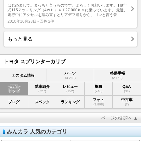
はじめまして。まっちと言うものです。よろしくお願いします。 H8年
式115Ｚツ－リング（4ＷＤ）ＡＴ27.000ＫＭに乗っています。 最近、
走行中にアクセルを踏み直すとリアデフ辺りから、ゴンと言う音 ...
2010年10月28日 - 回答 2件
もっと見る
トヨタ スプリンターカリブ
パーツ
整備手帳
カスタム情報
(3,283)
(2,162)
モデル
愛車紹介
レビュー
燃費
Q&A
トップ
(727)
(152)
(746)
(34)
フォト
中古車
ブログ
スペック
ランキング
(3,808)
(7)
ページの先頭へ ▲
みんカラ 人気のカテゴリ