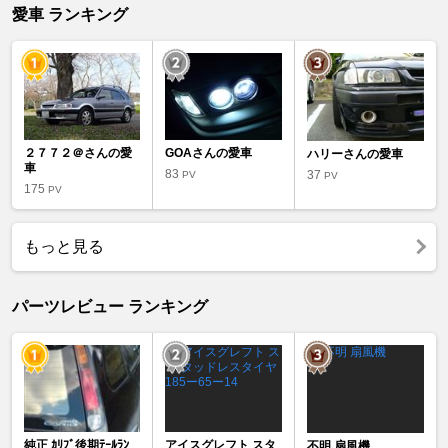
愛車 ランキング
２７７２＠さんの愛
GOAさんの愛車
ハリーさんの愛車
車
83
37
PV
PV
175
PV
もっと見る
パーツレビュー ランキング
純正 ｶﾘﾌﾞ後期ﾃｰﾙﾗﾝ
アイスグレフト スタ
不明 扇風機