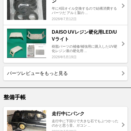
ン
年に4回オイル交換するので結構消費する
パーツだ アルミ製の ...
2026年7月12日
DAISO UVレジン硬化用LED/U
Vライト
樹脂パーツの補修/補強用に購入したUV硬
化レジン液の硬化用 ...
2026年5月19日
パーツレビューをもっと見る
整備手帳
走行中にパンク
走行中に下回りで大きな石でもぶつかった
のかと思う音。ガコン ...