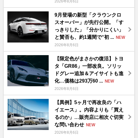
2026年8月6日
9月登場の新型「クラウンクロ
スオーバー」が先行公開。「す
っきりした」「分かりにくい」
と賛否も、約1週間で“初 ...
NEW
2026年8月6日
【限定色がまさかの復活】トヨ
タ「GR86」一部改良。ソリッ
ドグレー追加＆アイサイトも進
化…価格は293万60 ...
NEW
2026年8月6日
【異例】5ヶ月で再改良の「ハ
イエース」。内容よりも「買え
るのか」…販売店に相次ぐ切実
な問い合わせ
NEW
2026年8月6日