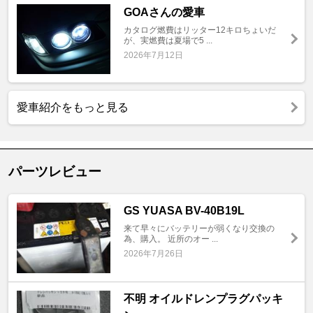
GOAさんの愛車
カタログ燃費はリッター12キロちょいだ
が、実燃費は夏場で5 ...
2026年7月12日
愛車紹介をもっと見る
パーツレビュー
GS YUASA BV-40B19L
来て早々にバッテリーが弱くなり交換の
為、購入。 近所のオー ...
2026年7月26日
不明 オイルドレンプラグパッキ