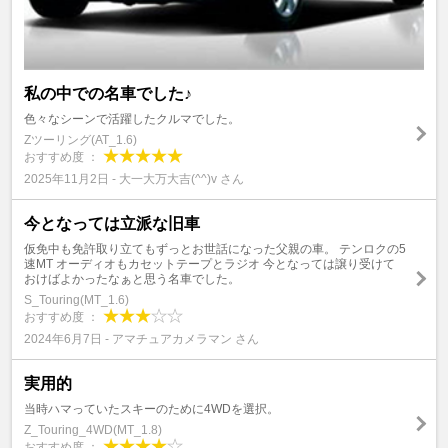
私の中での名車でした♪
色々なシーンで活躍したクルマでした。
Zツーリング(AT_1.6)
おすすめ度 ：
2025年11月2日 - 大一大万大吉(^^)v さん
今となっては立派な旧車
仮免中も免許取り立てもずっとお世話になった父親の車。 テンロクの5
速MT オーディオもカセットテープとラジオ 今となっては譲り受けて
おけばよかったなぁと思う名車でした。
S_Touring(MT_1.6)
おすすめ度 ：
2024年6月7日 - アマチュアカメラマン さん
実用的
当時ハマっていたスキーのために4WDを選択。
Z_Touring_4WD(MT_1.8)
おすすめ度 ：