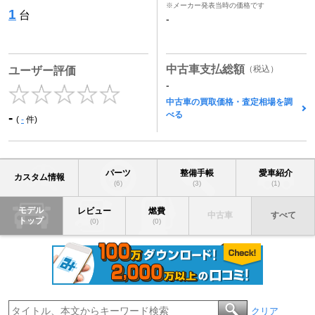
※メーカー発表当時の価格です
1
台
-
中古車支払総額
（税込）
ユーザー評価
-
中古車の買取価格・査定相場を調
べる
-
(
-
件)
パーツ
整備手帳
愛車紹介
カスタム情報
(6)
(3)
(1)
モデル
レビュー
燃費
中古車
すべて
トップ
(0)
(0)
クリア