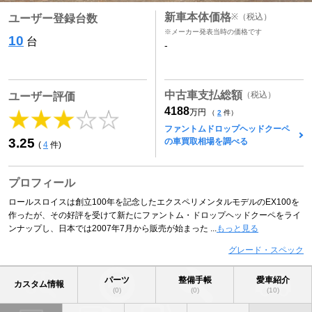
新車本体価格
※
（税込）
ユーザー登録台数
※メーカー発表当時の価格です
10
台
-
中古車支払総額
（税込）
ユーザー評価
4188
万円
（
2
件）
ファントムドロップヘッドクーペ
3.25
の車買取相場を調べる
(
4
件)
プロフィール
ロールスロイスは創立100年を記念したエクスペリメンタルモデルのEX100を
作ったが、その好評を受けて新たにファントム・ドロップヘッドクーペをライ
ンナップし、日本では2007年7月から販売が始まった ...
もっと見る
グレード・スペック
パーツ
整備手帳
愛車紹介
カスタム情報
(0)
(0)
(10)