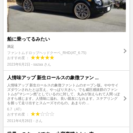
船に乗ってるみたい
満足
ファントムドロップヘッドクーペ_RHD(AT_6.75)
おすすめ度 ：
2023年6月2日 - sazaa さん
人情味アップ 新生ロールスの象徴ファン ...
人情味アップ 新生ロールスの象徴ファントムのオープン版。ややサイ
ズダウンされたとは言え、やっぱり大きい。でも威圧感抜群のファン
トムが”マシーン然”としているのに対して、丸みが加えられて人間っぽ
さすら感じます。人情味に溢れ、良い親友になれます。ステアリング
を握って走り出すとスムーズそのもの。あまりの ...
6.7（AT）
おすすめ度 ：
2011年4月26日 - さん