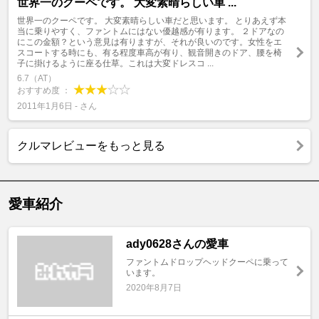
世界一のクーペです。 大変素晴らしい車 ...
世界一のクーペです。 大変素晴らしい車だと思います。 とりあえず本
当に乗りやすく、ファントムにはない優越感が有ります。 ２ドアなの
にこの金額？という意見は有りますが、それが良いのです。女性をエ
スコートする時にも、有る程度車高が有り、観音開きのドア、腰を椅
子に掛けるように座る仕草。これは大変ドレスコ ...
6.7（AT）
おすすめ度 ：
2011年1月6日 - さん
クルマレビューをもっと見る
愛車紹介
ady0628さんの愛車
ファントムドロップヘッドクーペに乗って
います。
2020年8月7日