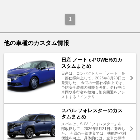
1
他の車種のカスタム情報
日産 ノート e-POWERのカ
スタムまとめ
日産は、コンパクトカー「ノート」を
一部仕様向上して、2025年8月28日に
発売した。 今回の一部仕様向上では、
予防安全装備の機能を強化。走行中に
車両や歩行者を検知し衝突回避をアシ
ストする「インテリ ...
スバル フォレスターのカス
タムまとめ
スバルは、SUV「フォレスター」を一
部改良して、2026年5月21日に発表し
た。 今回の一部改良では、機能性や利
便性を向上。具体的には、全車に標準