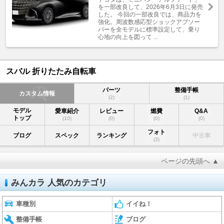
を一部改良して、2026年6月3日に発売
した。 今回の一部改良では、商品力を
強化。周波数感応型ショックアブソー
バーを全モデルに標準設定して、乗り
心地の向上を図って ...
スバル 折りたたみ自転車
パーツ
整備手帳
カスタム情報
(2)
(1)
モデル
愛車紹介
レビュー
燃費
Q&A
トップ
(10)
(0)
(0)
(0)
フォト
ブログ
スペック
ランキング
中古車
(3)
ページの先頭へ ▲
みんカラ 人気のカテゴリ
車種別
イイね！
整備手帳
ブログ