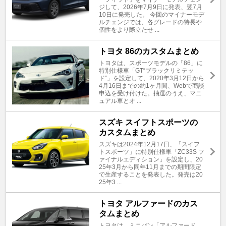
ジして、2026年7月9日に発表、翌7月
10日に発売した。 今回のマイナーモデ
ルチェンジでは、各グレードの特長や
個性をより際立たせ ...
トヨタ 86のカスタムまとめ
トヨタは、スポーツモデルの「86」に
特別仕様車「GT“ブラックリミテッ
ド”」を設定して、2020年3月12日から
4月16日までの約1ヶ月間、Webで商談
申込を受け付けた。抽選のうえ、マニ
ュアル車とオ ...
スズキ スイフトスポーツの
カスタムまとめ
スズキは2024年12月17日、「スイフ
トスポーツ」に特別仕様車「ZC33S フ
ァイナルエディション」を設定し、20
25年3月から同年11月までの期間限定
で生産することを発表した。発売は20
25年3 ...
トヨタ アルファードのカス
タムまとめ
トヨタは、ミニバン「アルファード」