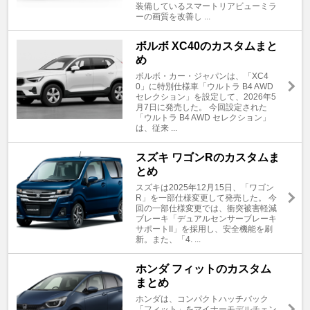
装備しているスマートリアビューミラ
ーの画質を改善し ...
ボルボ XC40のカスタムまと
め
ボルボ・カー・ジャパンは、「XC4
0」に特別仕様車「ウルトラ B4 AWD
セレクション」を設定して、2026年5
月7日に発売した。 今回設定された
「ウルトラ B4 AWD セレクション」
は、従来 ...
スズキ ワゴンRのカスタムま
とめ
スズキは2025年12月15日、「ワゴン
R」を一部仕様変更して発売した。 今
回の一部仕様変更では、衝突被害軽減
ブレーキ「デュアルセンサーブレーキ
サポートII」を採用し、安全機能を刷
新。また、「4. ...
ホンダ フィットのカスタム
まとめ
ホンダは、コンパクトハッチバック
「フィット」をマイナーモデルチェン