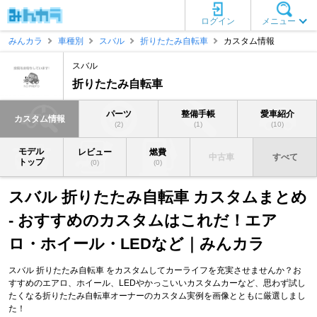
ログイン
メニュー
みんカラ
車種別
スバル
折りたたみ自転車
カスタム情報
スバル
折りたたみ自転車
パーツ
整備手帳
愛車紹介
カスタム情報
(2)
(1)
(10)
モデル
レビュー
燃費
中古車
すべて
トップ
(0)
(0)
スバル 折りたたみ自転車 カスタムまとめ
- おすすめのカスタムはこれだ！エア
ロ・ホイール・LEDなど｜みんカラ
スバル 折りたたみ自転車 をカスタムしてカーライフを充実させませんか？お
すすめのエアロ、ホイール、LEDやかっこいいカスタムカーなど、思わず試し
たくなる折りたたみ自転車オーナーのカスタム実例を画像とともに厳選しまし
た！