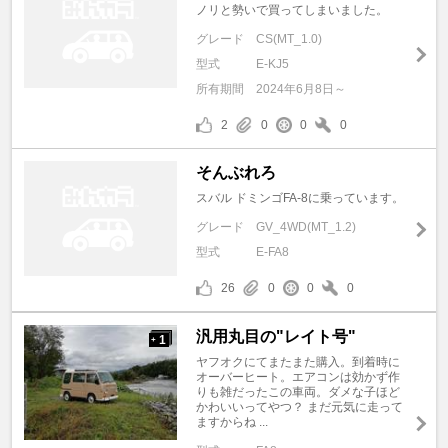
ノリと勢いで買ってしまいました。
グレード
CS(MT_1.0)
型式
E-KJ5
所有期間
2024年6月8日～
2
0
0
0
そんぶれろ
スバル ドミンゴFA-8に乗っています。
グレード
GV_4WD(MT_1.2)
型式
E-FA8
26
0
0
0
汎用丸目の"レイト号"
1
+
ヤフオクにてまたまた購入。到着時に
オーバーヒート。エアコンは効かず作
りも雑だったこの車両。ダメな子ほど
かわいいってやつ？ まだ元気に走って
ますからね ...