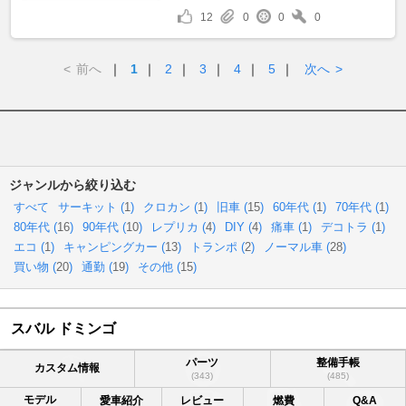
12
0
0
0
<
前へ
｜
1
｜
2
｜
3
｜
4
｜
5
｜
次へ
>
ジャンルから絞り込む
すべて
サーキット (
1
)
クロカン (
1
)
旧車 (
15
)
60年代 (
1
)
70年代 (
1
)
80年代 (
16
)
90年代 (
10
)
レプリカ (
4
)
DIY (
4
)
痛車 (
1
)
デコトラ (
1
)
エコ (
1
)
キャンピングカー (
13
)
トランポ (
2
)
ノーマル車 (
28
)
買い物 (
20
)
通勤 (
19
)
その他 (
15
)
スバル ドミンゴ
パーツ
整備手帳
カスタム情報
(343)
(485)
モデル
愛車紹介
レビュー
燃費
Q&A