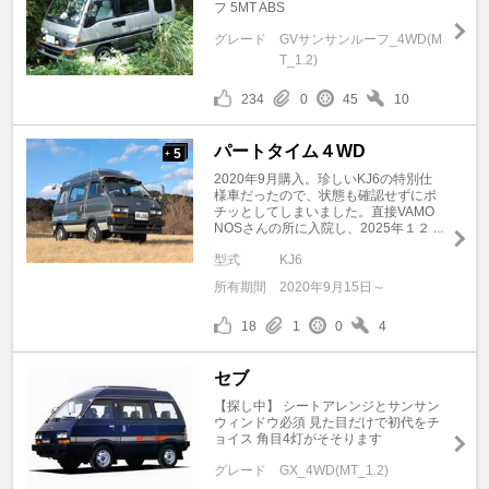
フ 5MT ABS
グレード
GVサンサンルーフ_4WD(M
T_1.2)
234
0
45
10
パートタイム４WD
5
+
2020年9月購入。珍しいKJ6の特別仕
様車だったので、状態も確認せずにポ
チッとしてしまいました。直接VAMO
NOSさんの所に入院し、2025年１２ ...
型式
KJ6
所有期間
2020年9月15日～
18
1
0
4
セブ
【探し中】 シートアレンジとサンサン
ウィンドウ必須 見た目だけで初代をチ
ョイス 角目4灯がそそります
グレード
GX_4WD(MT_1.2)