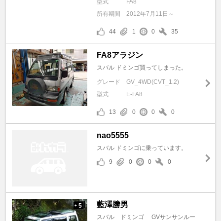
型式
FA8
所有期間
2012年7月11日～
44
1
0
35
FA8アラジン
スバル ドミンゴ買ってしまった。
グレード
GV_4WD(CVT_1.2)
型式
E-FA8
13
0
0
0
nao5555
スバル ドミンゴに乗っています。
9
0
0
0
藍澤勝男
5
+
スバル ドミンゴ GVサンサンルー