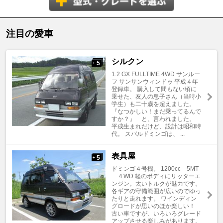
注目の愛車
シルクン
5
+
1.2 GX FULLTIME 4WD サンルー
フ サンサンウィンドゥ 平成４年
登録車。 購入して間もない頃に
乗せた、友人の息子さん（当時小
学生）も二十歳を超えました。
『なつかしい！まだ乗ってるんで
すか？』 と、言われました。
平成生まれだけど、設計は昭和時
代。 スバルドミンゴは、 ...
表具屋
5
+
ドミンゴ４号機。 1200cc 5MT
４WD 軽のボディにリッターエ
ンジン。太いトルクが魅力です。
各ギアの守備範囲が広いのでゆっ
たりと走れます。 ワインディン
グロードが思いのほか楽しい！
古い車ですが、いろいろグレード
アップさせる楽しみがあります。