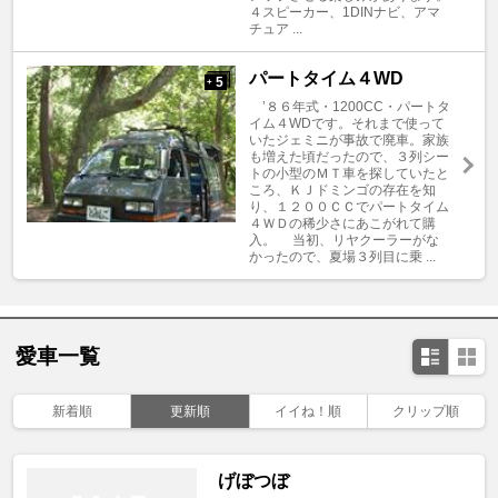
４スピーカー、1DINナビ、アマ
チュア ...
パートタイム４WD
5
+
’８６年式・1200CC・パートタ
イム４WDです。それまで使って
いたジェミニが事故で廃車。家族
も増えた頃だったので、３列シー
トの小型のＭＴ車を探していたと
ころ、ＫＪドミンゴの存在を知
り、１２００ＣＣでパートタイム
４ＷＤの稀少さにあこがれて購
入。 当初、リヤクーラーがな
かったので、夏場３列目に乗 ...
愛車一覧
新着順
更新順
イイね！順
クリップ順
げぼつぼ