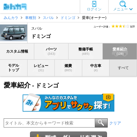
ログイン
メニュー
みんカラ
車種別
スバル
ドミンゴ
愛車(オーナー)
ユーザー評価：
3.77
スバル
ドミンゴ
パーツ
整備手帳
愛車紹介
カスタム情報
(343)
(485)
(128)
モデル
レビュー
燃費
中古車
すべて
トップ
(31)
(865)
(4)
愛車紹介
- ドミンゴ
クリア