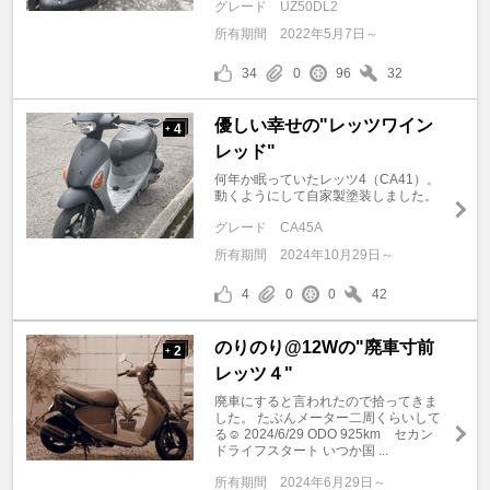
グレード
UZ50DL2
所有期間
2022年5月7日～
34
0
96
32
優しい幸せの"レッツワイン
4
+
レッド"
何年か眠っていたレッツ4（CA41）。
動くようにして自家製塗装しました。
グレード
CA45A
所有期間
2024年10月29日～
4
0
0
42
のりのり@12Wの"廃車寸前
2
+
レッツ４"
廃車にすると言われたので拾ってきま
した。 たぶんメーター二周くらいして
る☺ 2024/6/29 ODO 925km セカン
ドライフスタート いつか国 ...
所有期間
2024年6月29日～