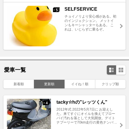
SELFSERVICE
5
+
チョイノリより安心感がある。初
のインジェクション。 メットイ
ンもキーシャッターもある。 こ
れは、いじらずに乗るぞ。
愛車一覧
新着順
更新順
イイね！順
クリップ順
tacky☆hの"レッツくん"
4
+
2012年式 2022年5月7日に お迎えし
た。来てすぐにオイルを換えてブロー
バイ汚れを落として大気開放。デイト
ナプーリーで70km走行の黄色ナンバ ...