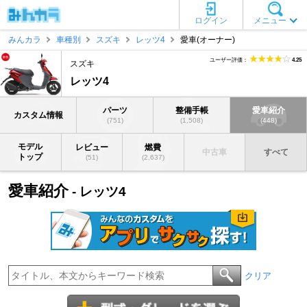
ログイン
メニュー
みんカラ
車種別
スズキ
レッツ4
愛車(オーナー)
ユーザー評価：
4.25
スズキ
レッツ4
パーツ
整備手帳
愛車紹介
カスタム情報
(751)
(1,508)
(448)
モデル
レビュー
燃費
中古車
すべて
トップ
(51)
(2,637)
愛車紹介
- レッツ4
クリア