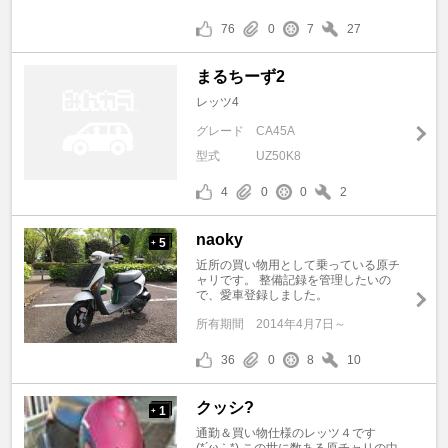
76
0
7
27
まるちーず2
レッツ4
グレード
CA45A
型式
UZ50K8
4
0
0
2
naoky
5
+
近所の買い物用として乗っている原チ
ャリです。 整備記録を管理したいの
で、愛車登録しました。
所有期間
2014年4月7日～
36
0
8
10
クッシ?
1
+
通勤＆買い物仕様のレッツ４です