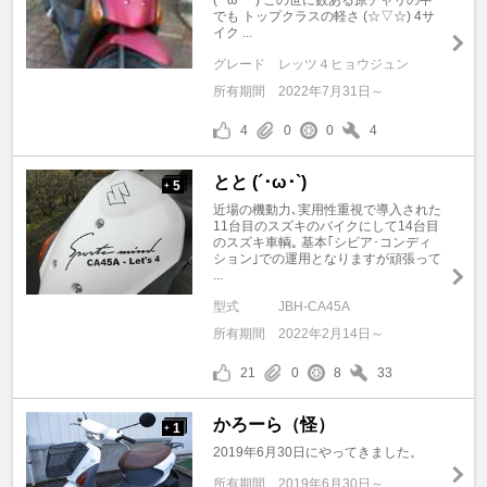
(⁠*⁠´⁠ω⁠｀⁠*⁠) この世に数ある原チャリの中
でも トップクラスの軽さ (⁠☆⁠▽⁠☆⁠) 4サ
イク ...
グレード
レッツ４ヒョウジュン
所有期間
2022年7月31日～
4
0
0
4
とと (´･ω･`)
5
+
近場の機動力､実用性重視で導入された
11台目のスズキのバイクにして14台目
のスズキ車輌｡ 基本｢シビア･コンディ
ション｣での運用となりますが頑張って
...
型式
JBH-CA45A
所有期間
2022年2月14日～
21
0
8
33
かろーら（怪）
1
+
2019年6月30日にやってきました。
所有期間
2019年6月30日～