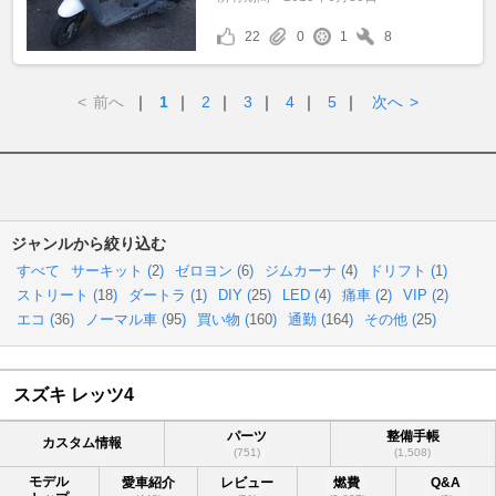
22
0
1
8
<
前へ
｜
1
｜
2
｜
3
｜
4
｜
5
｜
次へ
>
ジャンルから絞り込む
すべて
サーキット (
2
)
ゼロヨン (
6
)
ジムカーナ (
4
)
ドリフト (
1
)
ストリート (
18
)
ダートラ (
1
)
DIY (
25
)
LED (
4
)
痛車 (
2
)
VIP (
2
)
エコ (
36
)
ノーマル車 (
95
)
買い物 (
160
)
通勤 (
164
)
その他 (
25
)
スズキ レッツ4
パーツ
整備手帳
カスタム情報
(751)
(1,508)
モデル
愛車紹介
レビュー
燃費
Q&A