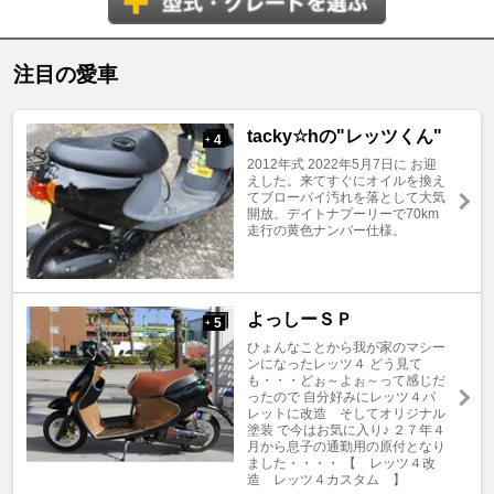
注目の愛車
tacky☆hの"レッツくん"
4
+
2012年式 2022年5月7日に お迎
えした。来てすぐにオイルを換え
てブローバイ汚れを落として大気
開放。デイトナプーリーで70km
走行の黄色ナンバー仕様。
よっしーＳＰ
5
+
ひょんなことから我が家のマシー
ンになったレッツ４ どう見て
も・・・どぉ～よぉ～って感じだ
ったので 自分好みにレッツ４パ
レットに改造 そしてオリジナル
塗装 で今はお気に入り♪ ２７年４
月から息子の通勤用の原付となり
ました・・・・ 【 レッツ４改
造 レッツ４カスタム 】