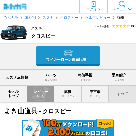
ログイン
メニュー
みんカラ
車種別
スズキ
クロスビー
クルマレビュー
詳細
ユーザー評価：
4.5
スズキ
クロスビー
マイカーローン徹底比較！
パーツ
整備手帳
愛車紹介
カスタム情報
(10,956)
(6,644)
(2,170)
モデル
レビュー
燃費
中古車
すべて
トップ
(404)
(13,171)
(1,313)
よき山道具
- クロスビー