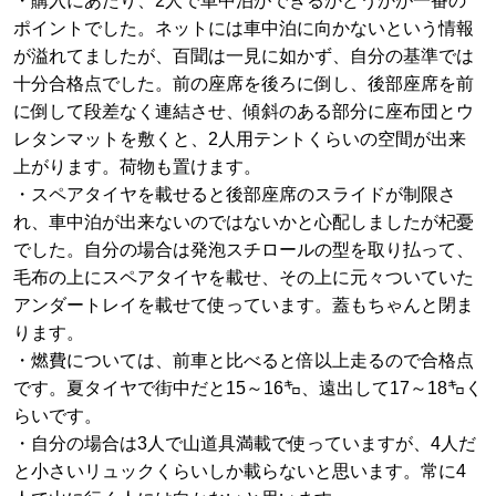
・購入にあたり、2人で車中泊ができるかどうかが一番の
ポイントでした。ネットには車中泊に向かないという情報
が溢れてましたが、百聞は一見に如かず、自分の基準では
十分合格点でした。前の座席を後ろに倒し、後部座席を前
に倒して段差なく連結させ、傾斜のある部分に座布団とウ
レタンマットを敷くと、2人用テントくらいの空間が出来
上がります。荷物も置けます。
・スペアタイヤを載せると後部座席のスライドが制限さ
れ、車中泊が出来ないのではないかと心配しましたが杞憂
でした。自分の場合は発泡スチロールの型を取り払って、
毛布の上にスペアタイヤを載せ、その上に元々ついていた
アンダートレイを載せて使っています。蓋もちゃんと閉ま
ります。
・燃費については、前車と比べると倍以上走るので合格点
です。夏タイヤで街中だと15～16㌔、遠出して17～18㌔く
らいです。
・自分の場合は3人で山道具満載で使っていますが、4人だ
と小さいリュックくらいしか載らないと思います。常に4