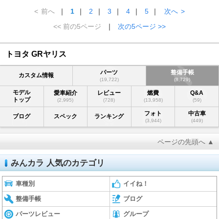
<
前へ
｜
1
｜
2
｜
3
｜
4
｜
5
｜
次へ
>
<< 前の5ページ
｜
次の5ページ >>
トヨタ GRヤリス
パーツ
整備手帳
カスタム情報
(19,722)
(8,729)
モデル
愛車紹介
レビュー
燃費
Q&A
トップ
(2,995)
(728)
(13,958)
(59)
フォト
中古車
ブログ
スペック
ランキング
(3,944)
(449)
ページの先頭へ ▲
みんカラ 人気のカテゴリ
車種別
イイね！
整備手帳
ブログ
パーツレビュー
グループ