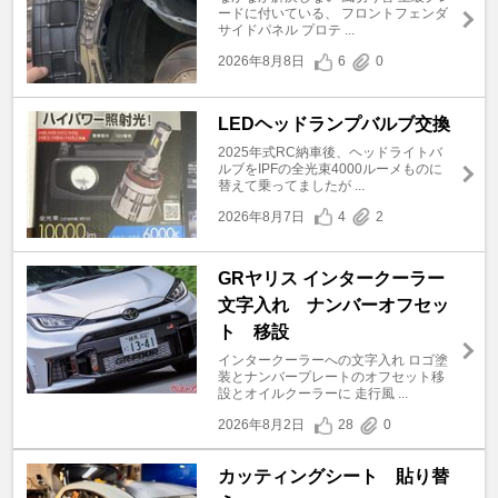
ードに付いている、 フロントフェンダ
サイドパネル プロテ ...
2026年8月8日
6
0
LEDヘッドランプバルブ交換
2025年式RC納車後、ヘッドライトバ
ルブをIPFの全光束4000ルーメものに
替えて乗ってましたが ...
2026年8月7日
4
2
GRヤリス インタークーラー
文字入れ ナンバーオフセッ
ト 移設
インタークーラーへの文字入れ ロゴ塗
装とナンバープレートのオフセット移
設とオイルクーラーに 走行風 ...
2026年8月2日
28
0
カッティングシート 貼り替