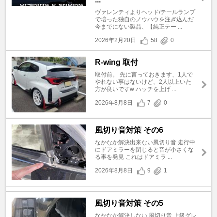
ヴァレンティよりヘッド/テールランプ
で培った独自のノウハウを注ぎ込んだ
今までにない製品、【純正テー ...
2026年2月20日
58
0
R-wing 取付
取付前。 先に言っておきます、1人で
やれない事はないけど、2人以上いた
方が良いですw ハッチを上げ ...
2026年8月8日
7
0
風切り音対策 その6
なかなか解決出来ない風切り音 走行中
にドアミラーを閉じると音が小さくな
る事を発見 これはドアミラ ...
2026年8月8日
9
1
風切り音対策 その5
なかなか解決しない 風切り音 上級グレ