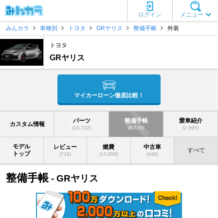
ログイン
メニュー
みんカラ
車種別
トヨタ
GRヤリス
整備手帳
外装
トヨタ
GRヤリス
マイカーローン徹底比較！
パーツ
整備手帳
愛車紹介
カスタム情報
(19,722)
(8,729)
(2,995)
モデル
レビュー
燃費
中古車
すべて
トップ
(728)
(13,958)
(449)
整備手帳
- GRヤリス