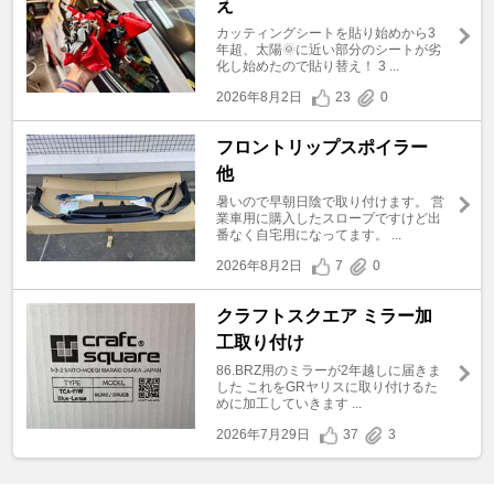
え
カッティングシートを貼り始めから3
年超、太陽🌞に近い部分のシートが劣
化し始めたので貼り替え！ 3 ...
2026年8月2日
23
0
フロントリップスポイラー
他
暑いので早朝日陰で取り付けます。 営
業車用に購入したスロープですけど出
番なく自宅用になってます。 ...
2026年8月2日
7
0
クラフトスクエア ミラー加
工取り付け
86.BRZ用のミラーが2年越しに届きま
した これをGRヤリスに取り付けるた
めに加工していきます ...
2026年7月29日
37
3