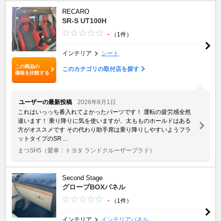
RECARO
SR-S UT100H
-
（1件）
インテリア
シート
この商品の
このカテゴリの取付店を探す
価格を比較する
ユーザーの最新投稿
2026年8月1日
これはいっっち番入れてよかったパーツです！ 運転の疲労感全然
違います！ 乗り降りに気を使いますが、太もものホールドはある
方がオススメです その代わり助手席は乗り降りしやすいようフラ
ットタイプのSR ...
まつSH5
（愛車：トヨタ ランドクルーザープラド）
Second Stage
グローブBOXパネル
-
（1件）
インテリア
インテリアパネル