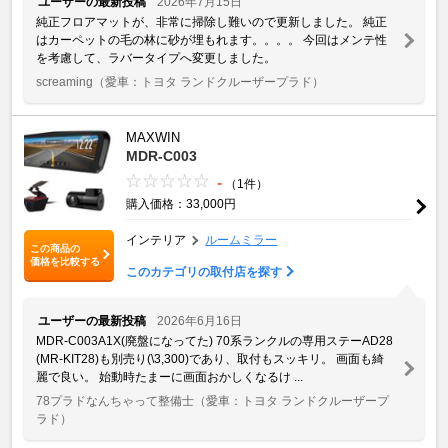
ユーザーの最新投稿
2026年7月15日
純正フロアマットが、非常に掃除し難いので更新しました。 純正
はカーペットの毛の林に砂が埋もれます。。。。 今回はメンテ性
を考慮して、ラバータイプへ変更しました。
screaming
（愛車：トヨタ ランドクルーザープラド）
MAXWIN
MDR-C003
-
（1件）
購入価格：33,000円
インテリア
ルームミラー
この商品の
価格を比較する
このカテゴリの取付店を探す
ユーザーの最新投稿
2026年6月16日
MDR-C003A1X(廃盤になってた) 70系ランクルの専用ステーAD28
(MR-KIT28)も別売り(\3,300)であり、取付もスッキリ。 画面も綺
麗で良い。 始動時たまーに画面おかしくなるけ ...
78プラドなんちゃって整備士
（愛車：トヨタ ランドクルーザープ
ラド）