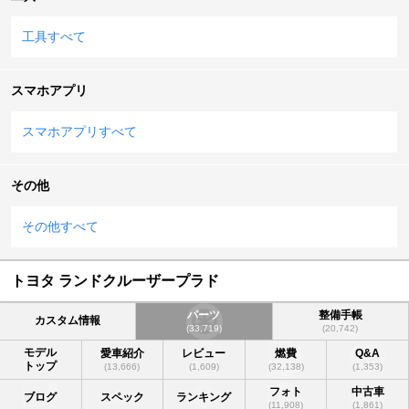
工具すべて
スマホアプリ
スマホアプリすべて
その他
その他すべて
トヨタ ランドクルーザープラド
パーツ
整備手帳
カスタム情報
(33,719)
(20,742)
モデル
愛車紹介
レビュー
燃費
Q&A
トップ
(13,666)
(1,609)
(32,138)
(1,353)
フォト
中古車
ブログ
スペック
ランキング
(11,908)
(1,861)