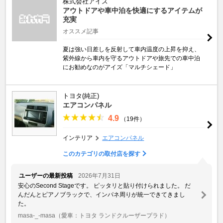
株式会社アイズ
アウトドアや車中泊を快適にするアイテムが
充実
オススメ記事
夏は強い日差しを反射して車内温度の上昇を抑え、
紫外線から車内を守るアウトドアや旅先での車中泊
にお勧めなのがアイズ「マルチシェード」
トヨタ(純正)
エアコンパネル
4.9
（19件）
インテリア
エアコンパネル
このカテゴリの取付店を探す
ユーザーの最新投稿
2026年7月31日
安心のSecond Stageです。 ピッタリと貼り付けられました。 だ
んだんとピアノブラックで、インパネ周りが統一できてきまし
た。
masa-_-masa
（愛車：トヨタ ランドクルーザープラド）