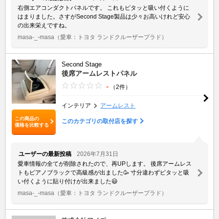
右側エアコンダクトパネルです。 これもピタッと吸い付くように
はまりました。さすがSecond Stage製品は少々お高いけれど安心
の出来栄えですね。
masa-_-masa
（愛車：トヨタ ランドクルーザープラド）
Second Stage
後席アームレストパネル
-
（2件）
インテリア
アームレスト
この商品の
このカテゴリの取付店を探す
価格を比較する
ユーザーの最新投稿
2026年7月31日
愛車情報の全てが削除されたので、再UPします。 後席アームレス
トもピアノブラックで高級感が出ました🥳 寸分違わずピタッと吸
い付くように貼り付けが出来ました😃
masa-_-masa
（愛車：トヨタ ランドクルーザープラド）