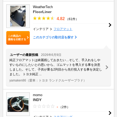
WeatherTech
FloorLiner
4.82
（61件）
インテリア
フロアマット
この商品の
このカテゴリの取付店を探す
価格を比較する
ユーザーの最新投稿
2026年6月9日
純正フロアマットは綺麗残しておきたい…そして、手入れをしや
すいものにしたいとの思いから、ゴムマットを導入する事を決意
しました。そして、子供が乗る2列目から先行投入する事を決定し
ました。 トヨタ純正 ...
yamaken86
（愛車：トヨタ ランドクルーザープラド）
momo
INDY
-
（2件）
インテリア
ステアリング