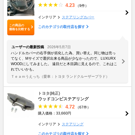
4.23
（9件）
インテリア
ステアリングカバー
この商品の
このカテゴリの取付店を探す
価格を比較する
ユーザーの最新投稿
2026年5月7日
ハンドルカバーの右手側が劣化した為、買い替え。同じ物は売っ
てなく、Mサイズで選択出来る商品が少なかったので、LUXURX
WOODにしてみました。 遠目だと木目調に見えるので、これはこ
れでいいかも。
Ｔｅａｍうえっち
（愛車：トヨタ ランドクルーザープラド）
トヨタ(純正)
ウッドコンビステアリング
4.72
（67件）
購入価格：33,660円
インテリア
ステアリング
このカテゴリの取付店を探す