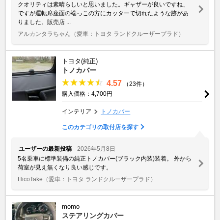
クオリティは素晴らしいと思いました。ギャザーが良いですね、
ですが運転席座面の端っこの方にカッターで切れたような跡があ
りました。販売店 ...
アルカンタラちゃん
（愛車：トヨタ ランドクルーザープラド）
トヨタ(純正)
トノカバー
4.57
（23件）
購入価格：4,700円
インテリア
トノカバー
このカテゴリの取付店を探す
ユーザーの最新投稿
2026年5月8日
5名乗車に標準装備の純正トノカバー(ブラック内装)装着。 外から
荷室が見え無くなり良い感じです。
HicoTake
（愛車：トヨタ ランドクルーザープラド）
momo
ステアリングカバー