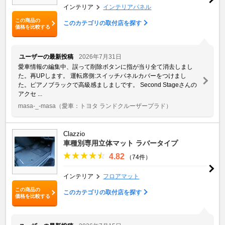
インテリア
インテリアパネル
この商品の
このカテゴリの取付店を探す
価格を比較する
ユーザーの最新投稿
2026年7月31日
愛車情報の編集中、誤って削除ボタンに指が当り全て消去しまし
た。再UPします。 運転席側:スイッチパネルカバーをつけまし
た。ピアノブラックで高級感ましましです。 Second Stageさんの
アクセ ...
masa-_-masa
（愛車：トヨタ ランドクルーザープラド）
Clazzio
車種別専用立体マット ラバータイプ
4.82
（74件）
インテリア
フロアマット
この商品の
このカテゴリの取付店を探す
価格を比較する