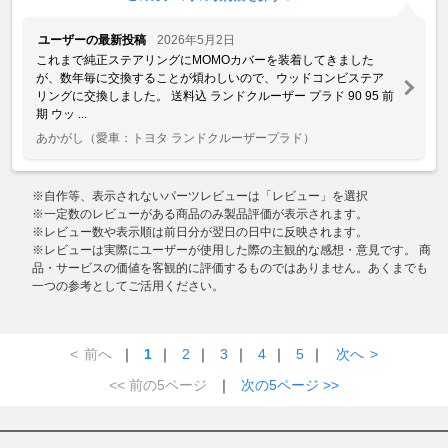
ユーザーの最新投稿
2026年5月2日
これまで純正ステアリングにMOMOカバーを装着してきました
が、数年毎に交換することが煩わしいので、ウッドコンビステア
リングに交換しました。 送料込 ランドクルーザー プラド 90 95 前
期 ウッ ...
あかがし
（愛車：トヨタ ランドクルーザープラド）
※自作等、表示されないパーツレビューは「レビュー」を選択
※一定数のレビューがある商品のみ製品評価が表示されます。
※レビュー数や表示順は前日分が翌日の日中に反映されます。
※レビューは実際にユーザーが使用した際の主観的な感想・意見です。 商
品・サービスの価値を客観的に評価するものではありません。あくまでも
一つの参考としてご活用ください。
<
前へ
｜
1
｜
2
｜
3
｜
4
｜
5
｜
次へ
>
<< 前の5ページ
｜
次の5ページ >>