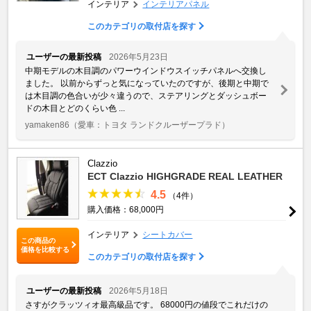
インテリア
インテリアパネル
このカテゴリの取付店を探す
ユーザーの最新投稿
2026年5月23日
中期モデルの木目調のパワーウインドウスイッチパネルへ交換し
ました。 以前からずっと気になっていたのですが、後期と中期で
は木目調の色合いが少々違うので、ステアリングとダッシュボー
ドの木目とどのくらい色 ...
yamaken86
（愛車：トヨタ ランドクルーザープラド）
Clazzio
ECT Clazzio HIGHGRADE REAL LEATHER
4.5
（4件）
購入価格：68,000円
インテリア
シートカバー
この商品の
価格を比較する
このカテゴリの取付店を探す
ユーザーの最新投稿
2026年5月18日
さすがクラッツィオ最高級品です。 68000円の値段でこれだけの