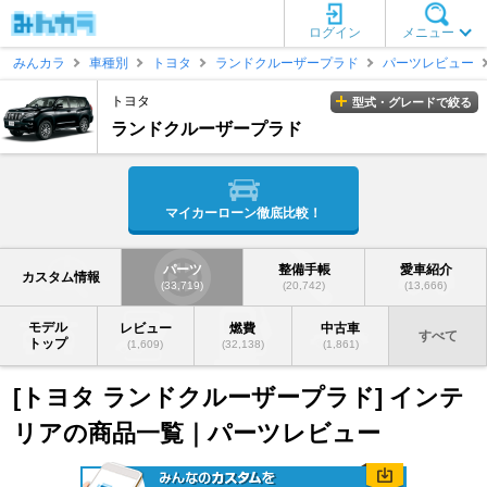
ログイン
メニュー
みんカラ
車種別
トヨタ
ランドクルーザープラド
パーツレビュー
トヨタ
型式・グレードで絞る
ランドクルーザープラド
マイカーローン徹底比較！
パーツ
整備手帳
愛車紹介
カスタム情報
(33,719)
(20,742)
(13,666)
モデル
レビュー
燃費
中古車
すべて
トップ
(1,609)
(32,138)
(1,861)
[トヨタ ランドクルーザープラド] インテ
リアの商品一覧｜パーツレビュー