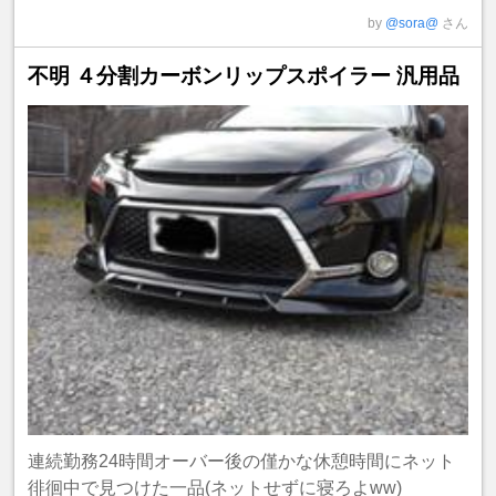
by
@sora@
さん
不明 ４分割カーボンリップスポイラー 汎用品
連続勤務24時間オーバー後の僅かな休憩時間にネット
徘徊中で見つけた一品(ネットせずに寝ろよww)