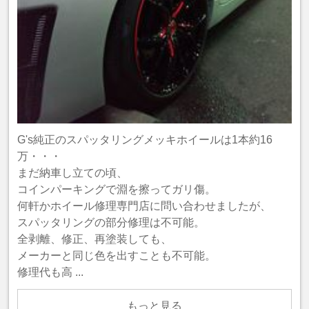
G's純正のスパッタリングメッキホイールは1本約16
万・・・
まだ納車し立ての頃、
コインパーキングで淵を擦ってガリ傷。
何軒かホイール修理専門店に問い合わせましたが、
スパッタリングの部分修理は不可能。
全剥離、修正、再塗装しても、
メーカーと同じ色を出すことも不可能。
修理代も高 ...
もっと見る