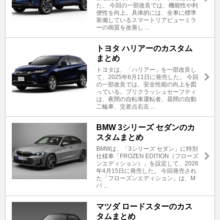
た。 今回の一部改良では、機能性や利
便性を向上。具体的には、全車に標準
装備しているスマートリアビューミラ
ーの画質を改善し ...
トヨタ ハリアーのカスタム
まとめ
トヨタは、「ハリアー」を一部改良し
て、2025年6月11日に発売した。 今回
の一部改良では、安全性能の向上を図
っている。プリクラッシュセーフティ
は、夜間の自転車運転者、昼間の自動
二輪車、交差点右左 ...
BMW 3シリーズ セダンのカ
スタムまとめ
BMWは、「3シリーズ セダン」に特別
仕様車「FROZEN EDITION（フローズ
ンエディション）」を設定して、2026
年4月15日に発売した。 今回発売され
た「フローズンエディション」は、M
パ ...
マツダ ロードスターのカス
タムまとめ