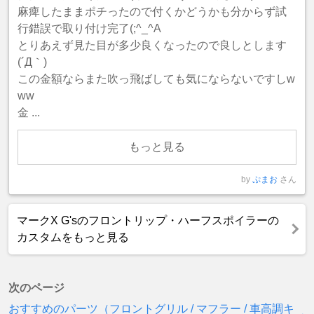
麻痺したままポチったので付くかどうかも分からず試
行錯誤で取り付け完了(;^_^A
とりあえず見た目が多少良くなったので良しとします
(´Д｀)
この金額ならまた吹っ飛ばしても気にならないですしw
ww
金 ...
もっと見る
by
ぷまお
さん
マークX G'sのフロントリップ・ハーフスポイラーの
カスタムをもっと見る
次のページ
おすすめのパーツ（フロントグリル / マフラー / 車高調キ