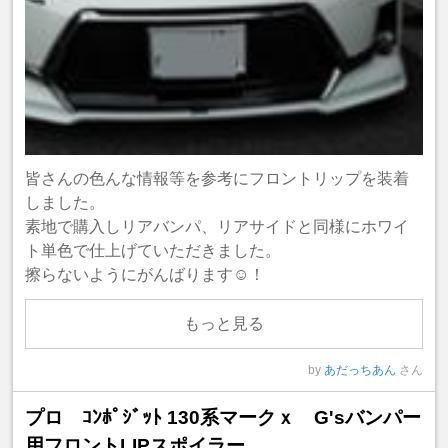
皆さんの色んな情報等を参考にフロントリップを装着
しました。
素地で購入しリアバンパ、リアサイドと同様にホワイ
ト単色で仕上げていただきました。
擦らないようにがんばります☺️！
もっと見る
by
あだっちあん
さん
プロ ｺﾝﾎﾟｼﾞｯﾄ 130系マークｘ G'sバンパー
用フロントLIPスポイラー