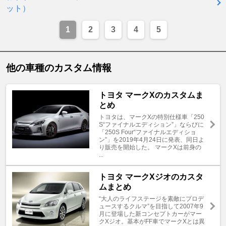
ット）
1
2
3
4
5
他の車種のカスタム情報
トヨタ マークXのカスタムま
とめ
トヨタは、マークXの特別仕様車「250
S“ファイナルエディション”」ならびに
「250S Four“ファイナルエディショ
ン”」を2019年4月24日に発表、同日よ
り販売を開始した。 マークXは前身の
...
トヨタ マークXジオのカスタ
ムまとめ
“大人のライフステージを素敵にプロデ
ュースするクルマ”を目指して2007年9
月に登場した新コンセプトカーがマー
クXジオ。基本がFF車でマークXとは異