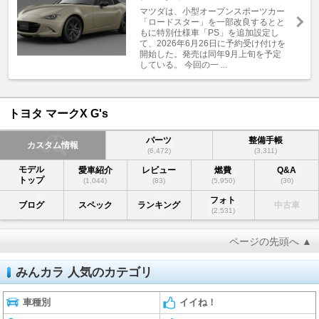
マツダは、小型オープンスポーツカー
「ロードスター」を一部改良するとと
もに特別仕様車「PS」を追加設定し
て、2026年6月26日に予約受け付けを
開始した。発売は同年9月上旬を予定
している。 今回の一 ...
トヨタ マークX G's
パーツ
整備手帳
カスタム情報
(6,472)
(3,311)
モデル
愛車紹介
レビュー
燃費
Q&A
トップ
(1,044)
(83)
(5,950)
(30)
フォト
ブログ
スペック
ランキング
中古車
(2,531)
ページの先頭へ ▲
みんカラ 人気のカテゴリ
車種別
イイね！