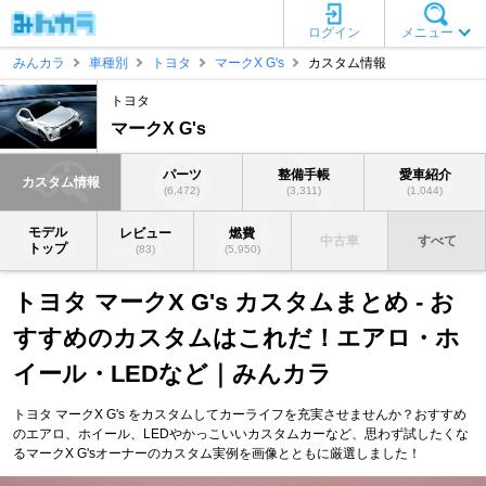
ログイン
メニュー
みんカラ
車種別
トヨタ
マークX G's
カスタム情報
トヨタ
マークX G's
パーツ
整備手帳
愛車紹介
カスタム情報
(6,472)
(3,311)
(1,044)
モデル
レビュー
燃費
中古車
すべて
トップ
(83)
(5,950)
トヨタ マークX G's カスタムまとめ - お
すすめのカスタムはこれだ！エアロ・ホ
イール・LEDなど｜みんカラ
トヨタ マークX G's をカスタムしてカーライフを充実させませんか？おすすめ
のエアロ、ホイール、LEDやかっこいいカスタムカーなど、思わず試したくな
るマークX G'sオーナーのカスタム実例を画像とともに厳選しました！