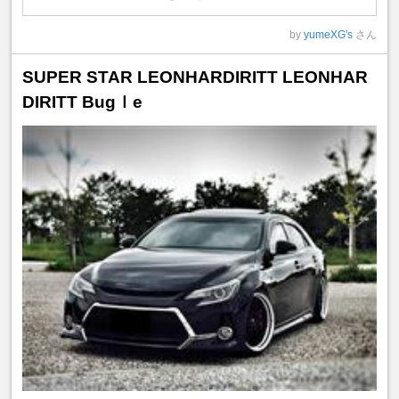
by
yumeXG's
さん
SUPER STAR LEONHARDIRITT LEONHAR
DIRITT Bugｌe