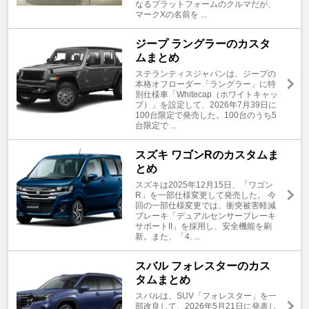
なるプラットフォームのクルマだが、
マークXの名前を ...
ジープ ラングラーのカスタ
ムまとめ
ステランティスジャパンは、ジープの
本格オフローダー「ラングラー」に特
別仕様車「Whitecap（ホワイトキャッ
プ）」を設定して、2026年7月39日に
100台限定で発売した。100台のうち5
台限定で ...
スズキ ワゴンRのカスタムま
とめ
スズキは2025年12月15日、「ワゴン
R」を一部仕様変更して発売した。 今
回の一部仕様変更では、衝突被害軽減
ブレーキ「デュアルセンサーブレーキ
サポートII」を採用し、安全機能を刷
新。また、「4. ...
スバル フォレスターのカス
タムまとめ
スバルは、SUV「フォレスター」を一
部改良して、2026年5月21日に発表し