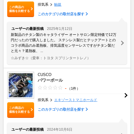
排気系
触媒
この商品の
価格を比較する
このカテゴリの取付店を探す
ユーザーの最新投稿
2025年1月12日
新製品のチタン製のキャタライザー オートサロン限定特価で12万
円だったので購入しました。 ステンレス製だとテックアートとの
コラボ商品のみ遮熱板、排気温度センサーレスですがチタン製だ
と元々？遮熱板、 ...
☆みずき☆
（愛車：トヨタ スプリンタートレノ）
CUSCO
パワーボール
-
（1件）
排気系
エキゾーストマニホールド
この商品の
このカテゴリの取付店を探す
価格を比較する
ユーザーの最新投稿
2024年10月6日