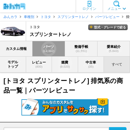
ログイン
メニュー
みんカラ
車種別
トヨタ
スプリンタートレノ
パーツレビュー
排
トヨタ
型式・グレードで絞る
スプリンタートレノ
パーツ
整備手帳
愛車紹介
カスタム情報
(12,332)
(11,551)
(5,843)
モデル
レビュー
燃費
中古車
すべて
トップ
(400)
(9,020)
(35)
[トヨタ スプリンタートレノ] 排気系の商
品一覧｜パーツレビュー