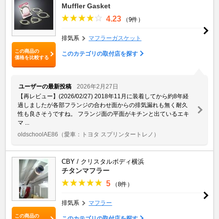
Muffler Gasket
4.23
（9件）
排気系
マフラーガスケット
この商品の
このカテゴリの取付店を探す
価格を比較する
ユーザーの最新投稿
2026年2月27日
【再レビュー】(2026/02/27) 2018年11月に装着してから約8年経
過しましたが各部フランジの合わせ面からの排気漏れも無く耐久
性も良さそうですね。 フランジ面の平面がキチンと出ているエキ
マ ...
oldschoolAE86
（愛車：トヨタ スプリンタートレノ）
CBY / クリスタルボディ横浜
チタンマフラー
5
（8件）
排気系
マフラー
この商品の
このカテゴリの取付店を探す