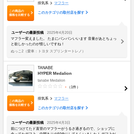
排気系
マフラー
この商品の
このカテゴリの取付店を探す
価格を比較する
ユーザーの最新投稿
2025年4月20日
マフラー変えました。 たまにパンパンいいます 音量があとちょっ
と欲しかったのが惜しいですね！
ぬっこ2
（愛車：トヨタ スプリンタートレノ）
TANABE
HYPER Medalion
tanabe
Medalion
-
（1件）
排気系
マフラー
この商品の
価格を比較する
このカテゴリの取付店を探す
ユーザーの最新投稿
2025年4月3日
前につけてたド直管のマフラーがうるさ過ぎるので、ショップに
余ってたデフ上、中間ありの50Φにしてもらいました！ デフ上だ