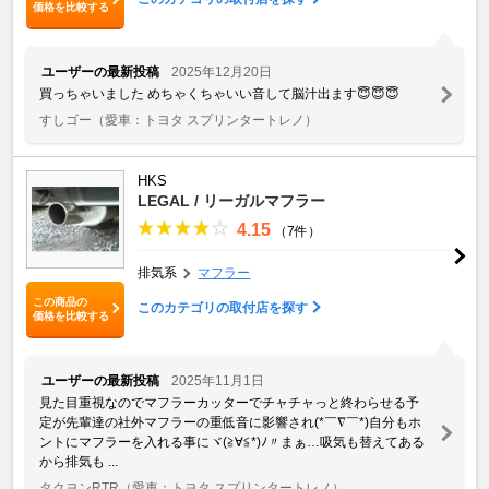
価格を比較する
ユーザーの最新投稿
2025年12月20日
買っちゃいました めちゃくちゃいい音して脳汁出ます😇😇😇
すしゴー
（愛車：トヨタ スプリンタートレノ）
HKS
LEGAL / リーガルマフラー
4.15
（7件）
排気系
マフラー
この商品の
このカテゴリの取付店を探す
価格を比較する
ユーザーの最新投稿
2025年11月1日
見た目重視なのでマフラーカッターでチャチャっと終わらせる予
定が先輩達の社外マフラーの重低音に影響され(*￣∇￣*)自分もホ
ントにマフラーを入れる事にヾ(≧∀≦*)ﾉ〃まぁ…吸気も替えてある
から排気も ...
タクヨンRTR
（愛車：トヨタ スプリンタートレノ）