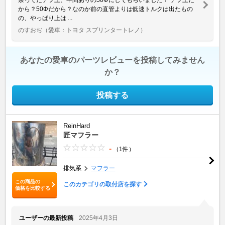
から？50Φだから？なのか前の直管よりは低速トルクは出たもの
の、やっぱり上は ...
のすおぢ
（愛車：トヨタ スプリンタートレノ）
あなたの愛車のパーツレビューを投稿してみません
か？
投稿する
ReinHard
匠マフラー
-
（1件）
排気系
マフラー
この商品の
このカテゴリの取付店を探す
価格を比較する
ユーザーの最新投稿
2025年4月3日