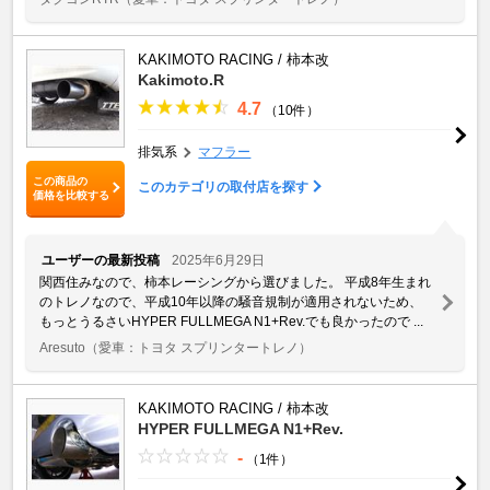
KAKIMOTO RACING / 柿本改
Kakimoto.R
4.7
（10件）
排気系
マフラー
この商品の
このカテゴリの取付店を探す
価格を比較する
ユーザーの最新投稿
2025年6月29日
関西住みなので、柿本レーシングから選びました。 平成8年生まれ
のトレノなので、平成10年以降の騒音規制が適用されないため、
もっとうるさいHYPER FULLMEGA N1+Rev.でも良かったので ...
Aresuto
（愛車：トヨタ スプリンタートレノ）
KAKIMOTO RACING / 柿本改
HYPER FULLMEGA N1+Rev.
-
（1件）