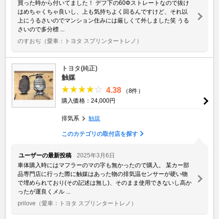
買った時から付いてました！ デフ下の60Φストレートなので抜け
はめちゃくちゃ良いし、上も気持ちよく回るんですけど、それ以
上にうるさいのでマンション住みには厳しくて外しました笑 うる
さいので多分標 ...
のすおぢ
（愛車：トヨタ スプリンタートレノ）
トヨタ(純正)
触媒
4.38
（8件）
購入価格：24,000円
排気系
触媒
このカテゴリの取付店を探す
ユーザーの最新投稿
2025年3月6日
車体購入時にはマフラーのマの字も無かったので購入。 某カー部
品専門店に行った際に触媒はあった物の排気温センサーが硬い物
で埋められており(その記述は無し)、そのまま使用できないし高か
ったが運良くメル ...
prilove
（愛車：トヨタ スプリンタートレノ）