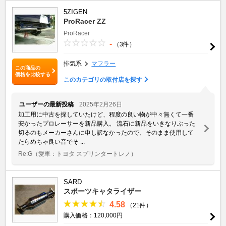
5ZIGEN
ProRacer ZZ
ProRacer
-
（3件）
排気系
マフラー
この商品の
価格を比較する
このカテゴリの取付店を探す
ユーザーの最新投稿
2025年2月26日
加工用に中古を探していたけど、程度の良い物が中々無くて一番
安かったプロレーサーを新品購入。 流石に新品をいきなりぶった
切るのもメーカーさんに申し訳なかったので、そのまま使用して
たらめちゃ良い音でそ ...
Re:G
（愛車：トヨタ スプリンタートレノ）
SARD
スポーツキャタライザー
4.58
（21件）
購入価格：120,000円