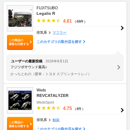
FUJITSUBO
Legalis R
4.61
（48件）
排気系
マフラー
この商品の
このカテゴリの取付店を探す
価格を比較する
ユーザーの最新投稿
2026年8月1日
フジツボサウンド最高♪
かっちとれの
（愛車：トヨタ スプリンタートレノ）
Weds
REVCATALYZER
WedsSport
4.75
（4件）
排気系
触媒
この商品の
価格を比較する
このカテゴリの取付店を探す