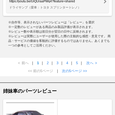
https://youtu.be/UiQUraaPWq4?feature=shared
ドライサンプ
（愛車：トヨタ スプリンタートレノ）
※自作等、表示されないパーツレビューは「レビュー」を選択
※一定数のレビューがある商品のみ製品評価が表示されます。
※レビュー数や表示順は前日分が翌日の日中に反映されます。
※レビューは実際にユーザーが使用した際の主観的な感想・意見です。 商
品・サービスの価値を客観的に評価するものではありません。あくまでも
一つの参考としてご活用ください。
<
前へ
｜
1
｜
2
｜
3
｜
4
｜
5
｜
次へ
>
<< 前の5ページ
｜
次の5ページ >>
姉妹車のパーツレビュー