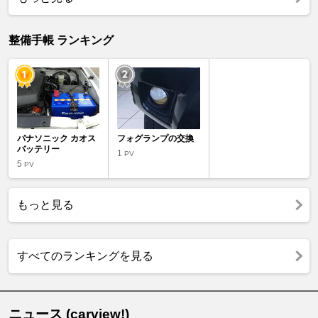
整備手帳 ランキング
パナソニック カオス
フォグランプの交換
バッテリー
1
PV
5
PV
もっと見る
すべてのランキングを見る
ニュース (carview!)