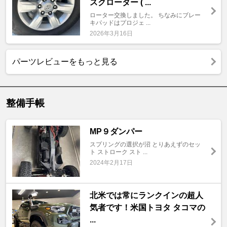
スクローター ( ...
ローター交換しました。 ちなみにブレー
キパッドはプロジェ ...
2026年3月16日
パーツレビューをもっと見る
整備手帳
MP９ダンパー
スプリングの選択が沼 とりあえずのセッ
ト ストローク スト ...
2024年2月17日
北米では常にランクインの超人
気者です！米国トヨタ タコマの
...