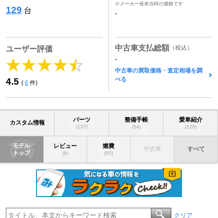
※メーカー発表当時の価格です
129
台
-
中古車支払総額
（税込）
ユーザー評価
-
中古車の買取価格・査定相場を調
べる
4.5
(
6
件)
パーツ
整備手帳
愛車紹介
カスタム情報
(137)
(54)
(129)
モデル
レビュー
燃費
中古車
すべて
トップ
(6)
(55)
クリア