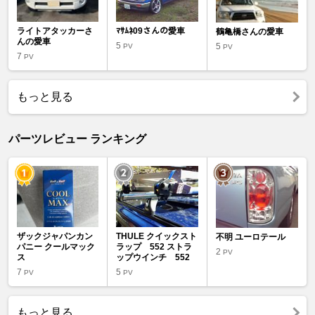
ライトアタッカーさ
ﾏｻﾑﾈ09さんの愛車
鶴亀橋さんの愛車
んの愛車
5
5
PV
PV
7
PV
もっと見る
パーツレビュー ランキング
ザックジャパンカン
THULE クイックスト
不明 ユーロテール
パニー クールマック
ラップ 552 ストラ
2
PV
ス
ップウインチ 552
7
5
PV
PV
もっと見る