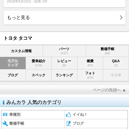
2016年5月22日 - 回答 1件
もっと見る
トヨタ タコマ
パーツ
整備手帳
カスタム情報
(137)
(54)
モデル
愛車紹介
レビュー
燃費
Q&A
トップ
(129)
(6)
(55)
(2)
フォト
ブログ
スペック
ランキング
中古車
(115)
ページの先頭へ ▲
みんカラ 人気のカテゴリ
車種別
イイね！
整備手帳
ブログ